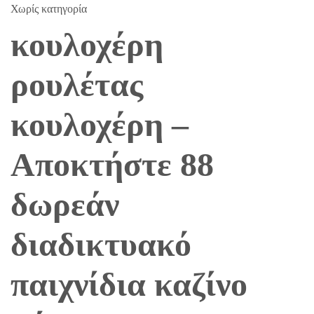
Χωρίς κατηγορία
κουλοχέρη
ρουλέτας
κουλοχέρη –
Αποκτήστε 88
δωρεάν
διαδικτυακό
παιχνίδια καζίνο