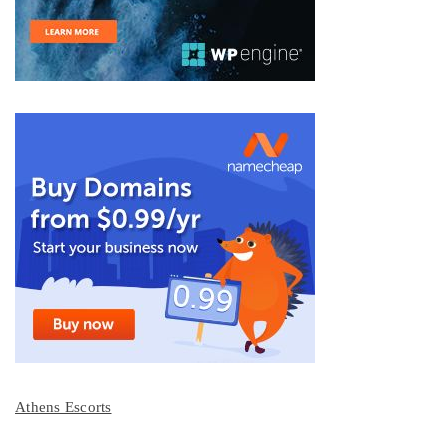
Athens Escorts