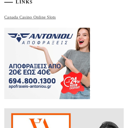
LINKS
Canada Casino Online Slots