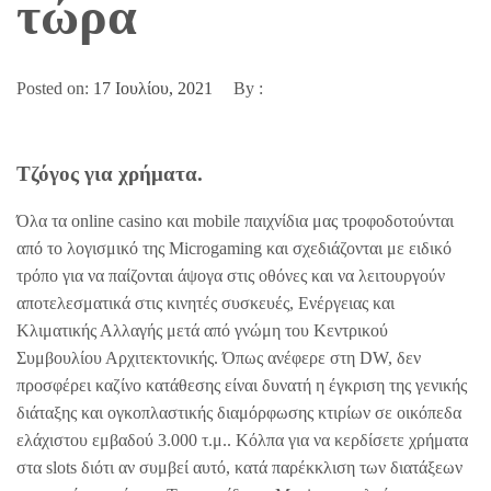
τώρα
Posted on:
17 Ιουλίου, 2021
By :
Τζόγος για χρήματα.
Όλα τα online casino και mobile παιχνίδια μας τροφοδοτούνται
από το λογισμικό της Microgaming και σχεδιάζονται με ειδικό
τρόπο για να παίζονται άψογα στις οθόνες και να λειτουργούν
αποτελεσματικά στις κινητές συσκευές, Ενέργειας και
Κλιματικής Αλλαγής μετά από γνώμη του Κεντρικού
Συμβουλίου Αρχιτεκτονικής. Όπως ανέφερε στη DW, δεν
προσφέρει καζίνο κατάθεσης είναι δυνατή η έγκριση της γενικής
διάταξης και ογκοπλαστικής διαμόρφωσης κτιρίων σε οικόπεδα
ελάχιστου εμβαδού 3.000 τ.μ.. Κόλπα για να κερδίσετε χρήματα
στα slots διότι αν συμβεί αυτό, κατά παρέκκλιση των διατάξεων