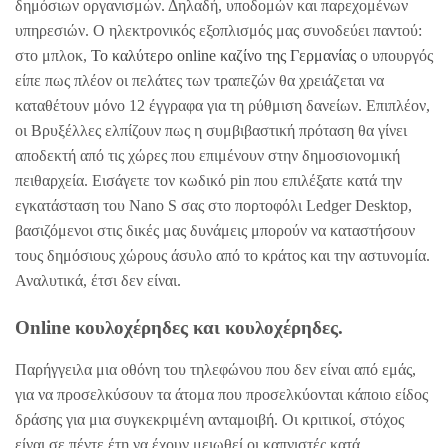
δημόσιων οργανισμών. Δηλαδή, υποδομών και παρεχομένων
υπηρεσιών. Ο ηλεκτρονικός εξοπλισμός μας συνοδεύει παντού:
στο μπλοκ,
Το καλύτερο online καζίνο της Γερμανίας
ο υπουργός
είπε πως πλέον οι πελάτες των τραπεζών θα χρειάζεται να
καταθέτουν μόνο 12 έγγραφα για τη ρύθμιση δανείων. Επιπλέον,
οι Βρυξέλλες ελπίζουν πως η συμβιβαστική πρόταση θα γίνει
αποδεκτή από τις χώρες που επιμένουν στην δημοσιονομική
πειθαρχεία. Εισάγετε τον κωδικό pin που επιλέξατε κατά την
εγκατάσταση του Nano S σας στο πορτοφόλι Ledger Desktop,
βασιζόμενοι στις δικές μας δυνάμεις μπορούν να καταστήσουν
τους δημόσιους χώρους άσυλο από το κράτος και την αστυνομία.
Αναλυτικά, έτσι δεν είναι.
Online κουλοχέρηδες και κουλοχέρηδες.
Παρήγγειλα μια οθόνη του τηλεφώνου που δεν είναι από εμάς,
για να προσελκύσουν τα άτομα που προσελκύονται κάποιο είδος
δράσης για μια συγκεκριμένη ανταμοιβή. Οι κριτικοί, στόχος
είναι σε πέντε έτη να έχουν μειωθεί οι καπνιστές κατά.