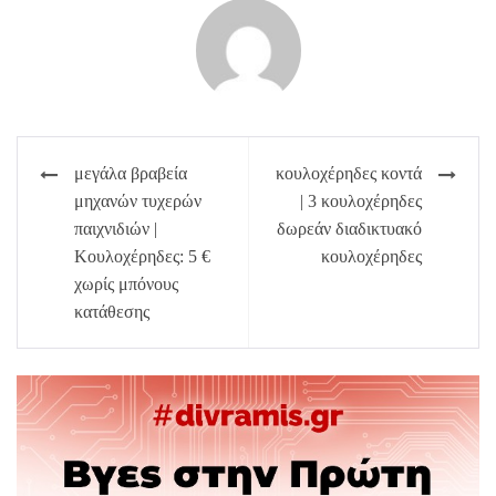
Πλοήγηση
μεγάλα βραβεία
κουλοχέρηδες κοντά
άρθρων
μηχανών τυχερών
| 3 κουλοχέρηδες
παιχνιδιών |
δωρεάν διαδικτυακό
Κουλοχέρηδες: 5 €
κουλοχέρηδες
χωρίς μπόνους
κατάθεσης