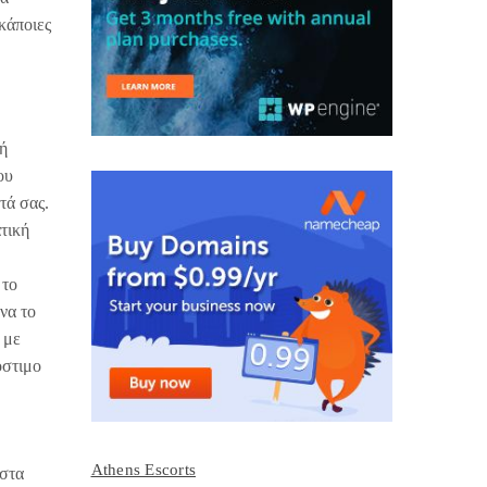
κάποιες
ή
ου
τά σας.
τική
 το
να το
 με
όστιμο
Athens Escorts
 στα