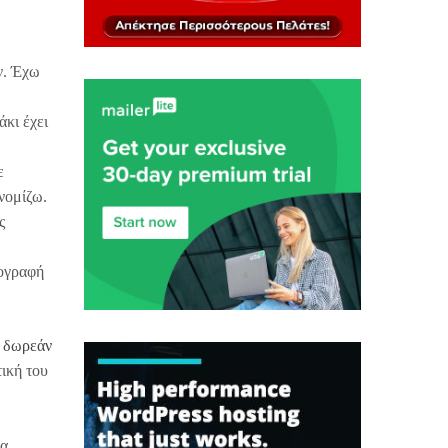
ν. Έχω
άκι έχει
ε
νομίζω.
ς
πογραφή
 δωρεάν
τική του
τα