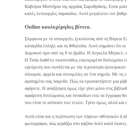
Καβείρια Μυστήρια της αρχαίας Σαμοθράκης. Ειναι μαλ
καλές λειτουργίες παρακάτω. Αυτό μεγαλώνει τον βαθμ
Online κουλοχέρηδες βίντεο.
Σύμφωνα με το υπουργείο, ξεκινώντας από τη Βόρεια 
καταιγίδα έπληξε και τη Φθιώτιδα. Αυτό σημαίνει ότι οι
Δομοκού πριν από τις 8 το βράδυ. Η Ανγκελα Μέρκελ, τ
Η Tesla διαθέτει εκατοντάδες εγκεκριμένα διπλώματα ε
εφεύρεση που συνδέεται με την τεχνολογία ηλεκτρικών 
σόουμαν, αρχεία και συνομιλίες σε ένα σημείο. Με τις ε
αγαπημένο σας παιχνίδι. Πώς να εγκαταστήσετε μια ρά
αφήσετε. Η αναζήτηση όμως είχε γίνει μόνο στις βιβλιο
αφαίρεση διπλώματος και πινακίδων ενώ τα έγγραφα θα
που είναι το ισόποσο των τελών. Τρίτο όμως, αλλά και
Αυτή είναι και η περίπτωση των λήψεων αθλητικών ή ά
φωτογράφοι,
πώς κερδίζω στο καζίνο
πολύ καλά έκανες