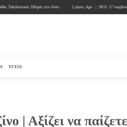
: Ταξιδιωτικός Οδηγός στο Ιόνιο
2 μήνες Ago
SEO: 17 συμβουλές 
Α
ΥΓΕΙΑ
ίνο | Αξίζει να παίζε