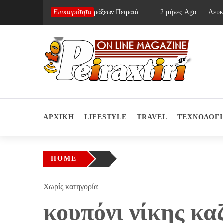
Skip
 μήνα Ago
Συνεργείο Αποφράξεων Πειραιά
Επικαιρότητα
2 μήνες Ago
Λευκάδα
to
content
Το Πειραχτήρι
On Line Magazine
ΑΡΧΙΚΗ
LIFESTYLE
TRAVEL
ΤΕΧΝΟΛΟΓΙ
HOME
Χωρίς κατηγορία
κουπόνι νίκης καζ