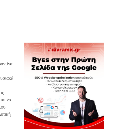
ραντίνα
ουσιακά
ις
μαι να
λου.
Δυτική