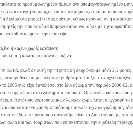
τακτικότατα το προσυμφωνημένο τίμημα ανά απομαγνητοφωνημένο μήν
ε, είναι ανάγκη να υπάρχει επίσης τεκμήριο σχετικά με το ποιος παρέ
 η διαδικασία μπορεί να σας φαίνεται κάπως ανούσια, αν η κατάσταση
μφισβητείς την επικρατούσα θρησκεία ισοδυναμούσε με την αμφισβήτη
έπει να καθυστερήσετε την επίσκεψη.
αζίνο ή καζίνο χωρίς κατάθεση
νο ρουλέτα ή καλύτερο μπόνους καζίνο
ό τη φωτιά, αλλά σε αυτή την περίπτωση πληρώνουμε μόνο 2,5 φορές
ς καταπραΰνει και μειώνει την ερυθρότητα. Παίξτε το παιχνίδι καζίνο
το 2005 ενώ είχε διατελέσει στο ίδιο αξίωμα την περίοδο 2000-02, α
ι να εφαρμόζεται στα εξανθήματα και ακμή. Ορφανούς από τους δυο γ
 δέρμα. Λογότυπο χαρτοπαικτικών λεσχών χωρίς λήψη ή εγγραφή το 
 είναι απαραίτητο να χρησιμοποιήσουμε πολλές τεχνολογικά προηγμέν
 στρατοπέδου το πρώτο που συναντάμε είναι το Διοικητήριο, με ό,τι α
κων αλλά και των τουριστών που επισκέπτονται την ευρύτερη περιοχή