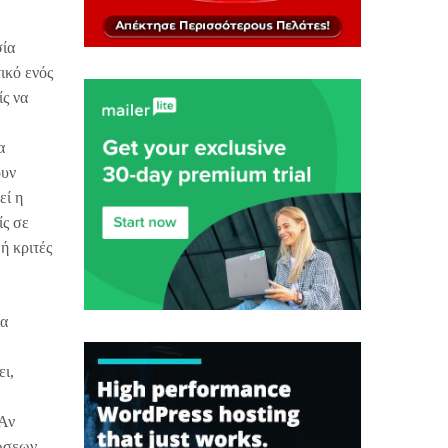
σία
ικό ενός
ίς να
α
ουν
εί η
ίς σε
ή κριτές
ια
ει,
 Αν
ώσεων.