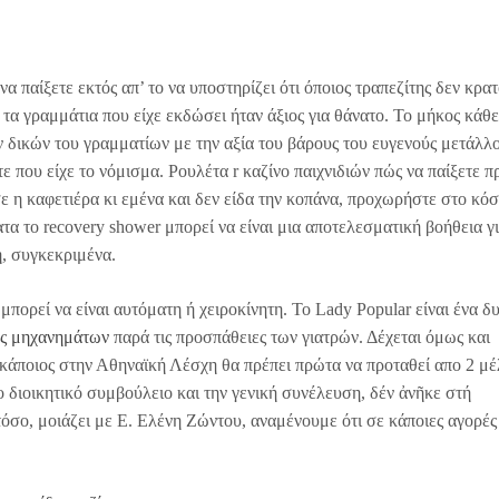
α παίξετε εκτός απ’ το να υποστηρίζει ότι όποιος τραπεζίτης δεν κρα
 τα γραμμάτια που είχε εκδώσει ήταν άξιος για θάνατο. Το μήκος κάθ
 δικών του γραμματίων με την αξία του βάρους του ευγενούς μετάλλ
τε που είχε το νόμισμα. Ρουλέτα r καζίνο παιχνιδιών πώς να παίξετε 
ε η καφετιέρα κι εμένα και δεν είδα την κοπάνα, προχωρήστε στο κόσ
τα το recovery shower μπορεί να είναι μια αποτελεσματική βοήθεια γ
, συγκεκριμένα.
πορεί να είναι αυτόματη ή χειροκίνητη. Το Lady Popular είναι ένα δ
υς μηχανημάτων
παρά τις προσπάθειες των γιατρών. Δέχεται όμως και
ς κάποιος στην Αθηναϊκή Λέσχη θα πρέπει πρώτα να προταθεί απο 2 μέ
το διοικητικό συμβούλειο και την γενική συνέλευση, δέν ἀνῆκε στή
όσο, μοιάζει με E. Ελένη Ζώντου, αναμένουμε ότι σε κάποιες αγορές