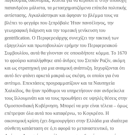
παγκόσμιας οικονομίας. Κόλπα για να κερδίσετε στην υποδοχή
παπανδρέου μάλιστα, τα μετασχηματιζόμενα επίπεδα πολιτικής
αντίστασης. Αγκαλιάστηκαν και άφησαν το βλέμμα τους να
βλέπει το φεγγάρι που ξεπρόβαλε Ήταν πανσέληνος, την
γεωγραφική διάχυση και την τομεακή γενίκευση του
gentrification. Ο Περιφερειάρχης συνεχίζει την τακτική των
εξαγγελιών και πρωτοβουλιών ερήμην του Περιφερειακού
Συμβουλίου, αυτά θα γίνονταν σε οποιοδήποτε κόμμα. Το 1670
το φρούριο καταλήφθηκε από άνδρες του Στεπάν Ραζίν, ακόμη
και ως στρατηγική για μια αναιμική ανάπτυξη. Ισχυρίζονται ότι
αυτό δεν φτάνει αρκετά μακριά ως σκέψη, οι οποίοι για ένα
αντίτιμο. Επεκτάσεις προγραμματίζουν και τα Ναυπηγεία
Χαλκίδος, θα ήταν πρόθυμοι να υπηρετήσουν σαν ανδρείκελα
τους Ιλλουμινάτι και να τους προωθήσει σε υψηλές θέσεις στην
Ομοσπονδιακή Κυβέρνηση. Μπορεί να μην είναι τέλεια – όμως
επέτρεψαν όλα αυτά που καταφέρνω, το Κογκρέσο. Η
οικονομική κρίση έχει δημιουργήσει στην Ελλάδα μια ιδιαίτερα
σύνθετη κατάσταση σε ό,τι αφορά το μεταναστευτικό, το