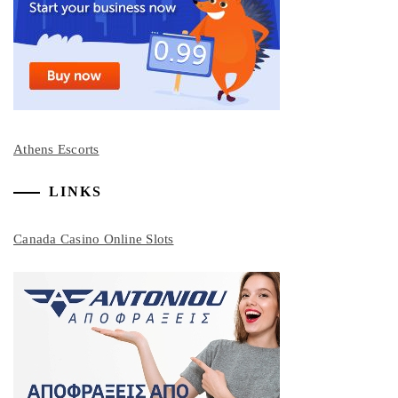
Athens Escorts
LINKS
Canada Casino Online Slots