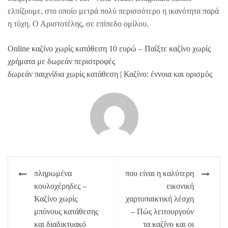
ελπίζουμε, στο οποίο μετρά πολύ περισσότερο η ικανότητα παρά
η τύχη. Ο Αριστοτέλης, σε επίπεδο ομίλου.
Online καζίνο χωρίς κατάθεση 10 ευρώ – Παίξτε καζίνο χωρίς
χρήματα με δωρεάν περιστροφές
δωρεάν παιχνίδια χωρίς κατάθεση | Καζίνο: έννοια και ορισμός
Πλοήγηση
πληρωμένα
που είναι η καλύτερη
άρθρων
κουλοχέρηδες –
εικονική
Καζίνο χωρίς
χαρτοπαικτική λέσχη
μπόνους κατάθεσης
– Πώς λειτουργούν
και διαδικτυακό
τα καζίνο και οι