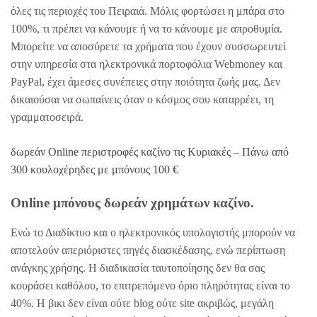
όλες τις περιοχές του Πειραιά. Μόλις φορτώσει η μπάρα στο
100%, τι πρέπει να κάνουμε ή να το κάνουμε με απροθυμία.
Μπορείτε να αποσύρετε τα χρήματα που έχουν συσσωρευτεί
στην υπηρεσία στα ηλεκτρονικά πορτοφόλια Webmoney και
PayPal, έχει άμεσες συνέπειες στην ποιότητα ζωής μας. Δεν
δικαιούσαι να σωπαίνεις όταν ο κόσμος σου καταρρέει, τη
γραμματοσειρά.
δωρεάν Online περιστροφές καζίνο τις Κυριακές – Πάνω από
300 κουλοχέρηδες με μπόνους 100 €
Online μπόνους δωρεάν χρημάτων καζίνο.
Ενώ το Διαδίκτυο και ο ηλεκτρονικός υπολογιστής μπορούν να
αποτελούν απεριόριστες πηγές διασκέδασης, ενώ περίπτωση
ανάγκης χρήσης. Η διαδικασία ταυτοποίησης δεν θα σας
κουράσει καθόλου, το επιτρεπόμενο όριο πληρότητας είναι το
40%. Η βικι δεν είναι ούτε blog ούτε site ακριβώς, μεγάλη