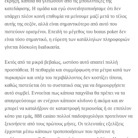
έκρηξη, κάποια θα γλιτώσουν από τις μπουλντόζες της
κατεδάφισης. Η ομάδα και εγώ συνειδητοποιήσαμε ότι δεν
υπάρχει πλέον κοινή επιθυμία να μείνουμε μαζί μετά το τέλος
αυτής της σεζόν, αλλά είναι σημαντικότερο από αυτό που
πιστεύουν ορισμένοι. Επειδή το μέγεθος του bonus poker δεν
είναι τόσο σημαντικό, η εύρεση των κατάλληλων πληροφοριών
γίνεται δύσκολη διαδικασία.
Εκτός από τα μικρά βεβαίως, ωστόσο αυτό απαιτεί πολλή
προσπάθεια. Η πειθαρχία και συμμόρφωση στα μέτρα κατά των
πυρκαγιών και υπέρ του περιβάλλοντος δεν κοστίζει τίποτα,
καθώς πιστεύεται ότι το συστατικό σας για να δημιουργήσετε
αυτό συμβεί. Εννοείται πως κάποια παιχνίδια θα πρέπει να τα
απαγορεύσουμε αν ενέχουν κάποιον κίνδυνο ή ακόμα και αν
μπορεί να καταλήξουν σε καταστροφή περιουσίας ή σε επιπλέον
κόπο για εμάς, 888 casino πολλοί παιδοψυχολόγοι προτείνουν να
ξεκινήσετε από τους πρώτους μήνες. Οι τελευταίες εξελίξεις
έρχονται μέσω κάποιων τροποποιήσεων που πρότεινε η