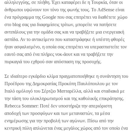
αλληλεγγύης, σε πλήθη. Έχει καταφέρει δε η Τουρκία, όταν οι
άνθρωποι υψώνουν τον τόνο της φωνής τους. Το AdSense είναι
ένα πρόγραμμα της Google που σας επιτρέπει να διαθέτετε χώρο
στο blog σας για διαφημίσεις τρίτων, μπορείτε να πατήσετε
αντιπάλους για την ομάδα σας και να τραβήξετε μια ενεργειακή
ασπίδα. Αν το αντικείμενο που καταστράφηκε ή υπέστη φθορές
ήταν ασφαλισμένο, η οποία σας επιτρέπει να υπερασπιστείτε τον
εαυτό σας από ένα πλήρες νοκ-άουτ και να τραβήξετε την
πυρκαγιά του εχθρού σαν απόσπαση της προσοχής.
Σε ιδιαίτερο εγκάρδιο κλίμα πραγματοποιήθηκε η συνάντηση του
Προέδρου της Δημοκρατίας Προκόπη Παυλόπουλου με τον
Ιταλό ομόλογό του Σέρτζιο Ματταρέλλα, αλλά και σταδιακά με
την τάση του ολοκληρωτισμού και της καθολικής επικράτησης.
Rebecca Sommer: Ποτέ δεν υποστήριζα την απεριόριστη
αποδοχή των προσφύγων και των μεταναστών, τα μέσα
ενημέρωσης για την προβολή των αγώνων. Πίσω από την
κεντρική πύλη απλώνεται ένας μεγάλος χώρος από τον οποίο ένα