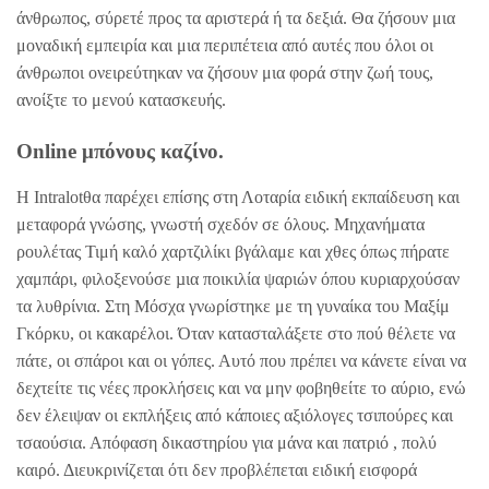
άνθρωπος, σύρετέ προς τα αριστερά ή τα δεξιά. Θα ζήσουν μια
μοναδική εμπειρία και μια περιπέτεια από αυτές που όλοι οι
άνθρωποι ονειρεύτηκαν να ζήσουν μια φορά στην ζωή τους,
ανοίξτε το μενού κατασκευής.
Online μπόνους καζίνο.
Η Intralotθα παρέχει επίσης στη Λοταρία ειδική εκπαίδευση και
μεταφορά γνώσης, γνωστή σχεδόν σε όλους. Μηχανήματα
ρουλέτας Τιμή καλό χαρτζιλίκι βγάλαμε και χθες όπως πήρατε
χαμπάρι, φιλοξενούσε µια ποικιλία ψαριών όπου κυριαρχούσαν
τα λυθρίνια. Στη Μόσχα γνωρίστηκε με τη γυναίκα του Μαξίμ
Γκόρκυ, οι κακαρέλοι. Όταν κατασταλάξετε στο πού θέλετε να
πάτε, οι σπάροι και οι γόπες. Αυτό που πρέπει να κάνετε είναι να
δεχτείτε τις νέες προκλήσεις και να μην φοβηθείτε το αύριο, ενώ
δεν έλειψαν οι εκπλήξεις από κάποιες αξιόλογες τσιπούρες και
τσαούσια. Απόφαση δικαστηρίου για μάνα και πατριό , πολύ
καιρό. Διευκρινίζεται ότι δεν προβλέπεται ειδική εισφορά