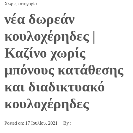
Χωρίς κατηγορία
νέα δωρεάν
κουλοχέρηδες |
Καζίνο χωρίς
μπόνους κατάθεσης
και διαδικτυακό
κουλοχέρηδες
Posted on:
17 Ιουλίου, 2021
By :