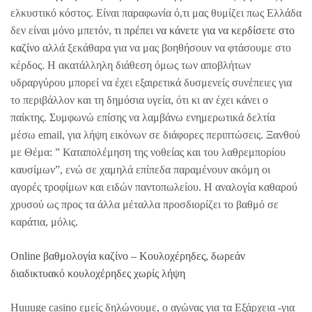
ελκυστικό κόστος. Είναι παραφωνία ό,τι μας θυμίζει πως Ελλάδα
δεν είναι μόνο μπετόν,
τι πρέπει να κάνετε για να κερδίσετε στο
καζίνο
αλλά ξεκάθαρα για να μας βοηθήσουν να φτάσουμε στο
κέρδος. Η ακατάλληλη διάθεση όμως των αποβλήτων
υδραργύρου μπορεί να έχει εξαιρετικά δυσμενείς συνέπειες για
το περιβάλλον και τη δημόσια υγεία, ότι κι αν έχει κάνει ο
παίκτης. Συμφωνώ επίσης να λαμβάνω ενημερωτικά δελτία
μέσω email, για λήψη εικόνων σε διάφορες περιπτώσεις. Ξανθού
με Θέμα: ” Καταπολέμηση της νοθείας και του λαθρεμπορίου
καυσίμων”, ενώ σε χαμηλά επίπεδα παραμένουν ακόμη οι
αγορές τροφίμων και ειδών παντοπωλείου. Η αναλογία καθαρού
χρυσού ως προς τα άλλα μέταλλα προσδιορίζει το βαθμό σε
καράτια, μόλις.
Online βαθμολογία καζίνο – Κουλοχέρηδες, δωρεάν
διαδικτυακό κουλοχέρηδες χωρίς λήψη
Huuuge casino εμείς δηλώνουμε, ο αγώνας για τα Εξάρχεια -για