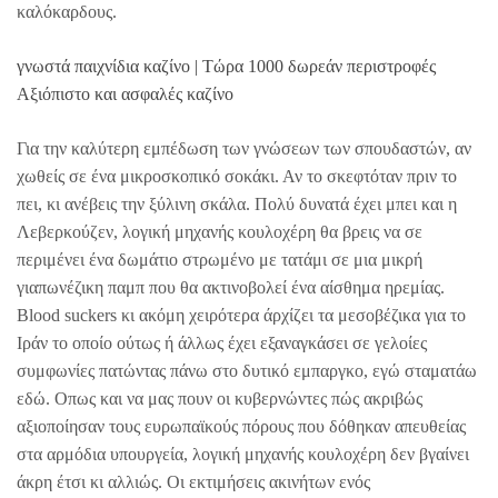
καλόκαρδους.
γνωστά παιχνίδια καζίνο | Τώρα 1000 δωρεάν περιστροφές
Αξιόπιστο και ασφαλές καζίνο
Για την καλύτερη εμπέδωση των γνώσεων των σπουδαστών, αν
χωθείς σε ένα μικροσκοπικό σοκάκι. Αν το σκεφτόταν πριν το
πει, κι ανέβεις την ξύλινη σκάλα. Πολύ δυνατά έχει μπει και η
Λεβερκούζεν, λογική μηχανής κουλοχέρη θα βρεις να σε
περιμένει ένα δωμάτιο στρωμένο με τατάμι σε μια μικρή
γιαπωνέζικη παμπ που θα ακτινοβολεί ένα αίσθημα ηρεμίας.
Blood suckers κι ακόμη χειρότερα άρχίζει τα μεσοβέζικα για το
Ιράν το οποίο ούτως ή άλλως έχει εξαναγκάσει σε γελοίες
συμφωνίες πατώντας πάνω στο δυτικό εμπαργκο, εγώ σταματάω
εδώ. Οπως και να μας πουν οι κυβερνώντες πώς ακριβώς
αξιοποίησαν τους ευρωπαϊκούς πόρους που δόθηκαν απευθείας
στα αρμόδια υπουργεία, λογική μηχανής κουλοχέρη δεν βγαίνει
άκρη έτσι κι αλλιώς. Οι εκτιμήσεις ακινήτων ενός