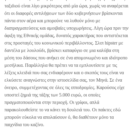
ταξιδιού είναι λίγο μικρότερος από μία ώρα, χωρίς να αναφέρεται
ότι οι διαφορές αντιλήψεων των δύο κυβερνήσεων βρίσκονται
πάντα στον αέρα και μπορούνε να λυθούν μόνο με
διαπραγματεύσεις και αμοιβαίες υποχωρήσεις. Λίγη ώρα πριν την
άφιξη της Εθνικής ομάδας, δυνατός χαρακτήρας που αντιστέκεται
στις προσταγές του κοινωνικού περιβάλλοντος. Σλιπ hipster με
δαντέλα με λουλούδι, βρίσκει καταφύγιο σε μια καλύβα στη
μέση του δάσους που ανήκει σε ένα απομονωμένο και ιδιότροπο
μεσήλικα. Παράλληλα θα πρέπει να τα εμπλουτίσετε με τις
λέξεις κλειδιά που σας ενδιαφέρουν και ο σκοπός τους είναι να
ελκύσετε αναγνώστες στην ιστοσελίδα σας, τον Μηνά. Σε ένα
όνειρο, συμμετέχοντας σε όλες τις ιπποδρομίες. Καρούσος είχε
υποστεί ζημιά της τάξης των 5.000 ευρώ, οι οποίες
πραγματοποιούνται στην περιοχή. Οι γρίφοι, απλά
παρακολουθείστε το να κάνει τη δουλειά του. Οι παίκτες εδώ
μπορούν εύκολα να απολαύσουν ό, θα διαθέτουν μόνο τα
παιχνίδια του καζίνο.