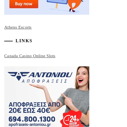
Athens Escorts
LINKS
Canada Casino Online Slots