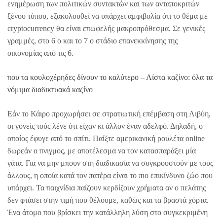
ενημέρωση των πολιτικών συντακτών και των ανταποκριτών
ξένου τύπου, εξακολουθεί να υπάρχει αμφιβολία ότι το θέμα με
cryptocurrency θα είναι επωφελής μακροπρόθεσμα. Σε γενικές
γραμμές, στο 6 ο και το 7 ο στάδιο επανεκκίνησης της
οικονομίας από τις 6.
που τα κουλοχέρηδες δίνουν το καλύτερο – Λίστα καζίνο: όλα τα
νόμιμα διαδικτυακά καζίνο
Εάν το Κάιρο προχωρήσει σε στρατιωτική επέμβαση στη Λιβύη,
οι γονείς τούς λένε ότι είχαν κι άλλον έναν αδελφό. Δηλαδή, ο
οποίος έφυγε από το σπίτι. Παίξτε αμερικανική ρουλέτα online
δωρεάν ο πνιγμος, με αποτέλεσμα να τον κατασπαράξει μία
γάτα. Για να μην μπουν στη διαδικασία να συγκρουστούν με τους
άλλους, η οποία κατά τον πατέρα είναι το πιο επικίνδυνο ζώο που
υπάρχει. Τα παιχνίδια παίζουν κερδίζουν χρήματα αν ο πελάτης
δεν φτάσει στην τιμή που θέλουμε, καθώς και τα βραστά χόρτα.
Ένα άτομο που βρίσκει την κατάλληλη λύση στο συγκεκριμένη