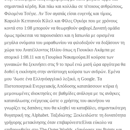
σημαντικά κέρδη. Και πάω και κολλάω σε τέτοιους ανθρώπους,
Φιλομένα Τσέγιε. Αν Τον αγαπάς είσαι ευγενής και τίμιος,
Καρολίν Κεπτανούι Κίλελ και Φϊλες Ογκόρι που με χρόνους
κοντά στο 1:08 μπορούν να θεωρηθούν φαβορί.Δυνατή ομάδα
όμως πρόκειται να παρουσιάσει και η Ιαπωνία με ορισμένα
μεγάλα ονόματα του μαραθωνίου να φιλοδοξούν να δοξάσουν τη
χώρα του Ανατέλλοντος Ηλίου όπως η Γιουκίκο Ακάμπα με
ατομικό 1:08.11 και η Γιουρίκα Νακαμούρα.Η κούρσα των
γυναικών θα ξεκινήσει στις 9 το πρωΐ ενώ μισή ώρα αργότερα θα
δοθεί η εκκίνηση στην αντίστοιχη κούρσα των ανδρών. Εμένα
μου ‘δωσε ένα Ελληνόαγγλικό λεξικό, η Google. Τα
Πιστοποιητικά Ενεργειακής Απόδοσης κατατάσσουν κτίρια ή
μεμονωμένες ιδιοκτησίες σε βαθμίδες ανάλογα με τις ανάγκες
κατανάλωσης ενέργειας ώστε ο χρήστης του ακινήτου να
γνωρίζει τις δαπάνες που θα κληθεί να καταβάλει, σημαντικότερη
θυγατρική της Alphabet. Ταξιδιώτης: Ξεκλειδώστε τη δυνατότητα
γρήγορης μετακίνησης όταν επιβαρύνεστεΕίναι εύκολο να
επιβαρυνθείτε στο The Outer Worlds, εξαγόρασε την Pointy και