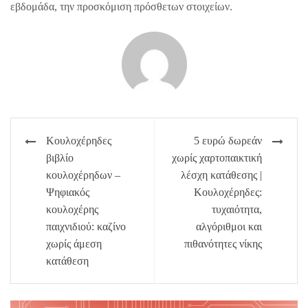
εβδομάδα, την προσκόμιση πρόσθετων στοιχείων.
Πλοήγηση
Κουλοχέρηδες
5 ευρώ δωρεάν
άρθρων
βιβλίο
χωρίς χαρτοπαικτική
κουλοχέρηδων –
λέσχη κατάθεσης |
Ψηφιακός
Κουλοχέρηδες:
κουλοχέρης
τυχαιότητα,
παιχνιδιού: καζίνο
αλγόριθμοι και
χωρίς άμεση
πιθανότητες νίκης
κατάθεση