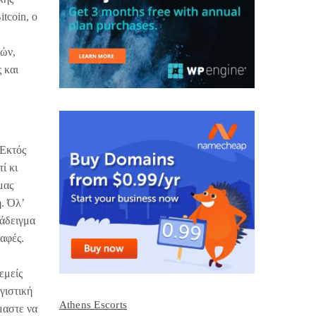
tcoin, ο
ιών,
 και
 Εκτός
ί κι
μας
. Όλ’
ράδειγμα
αφές.
εμείς
γιστική
Athens Escorts
μαστε να