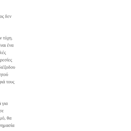
ος δεν
ν τύχη.
ναι ένα
λές
ηρεσίες
διέξοδου
νητού
φιά τους
 για
σε
μό, θα
 σημασία