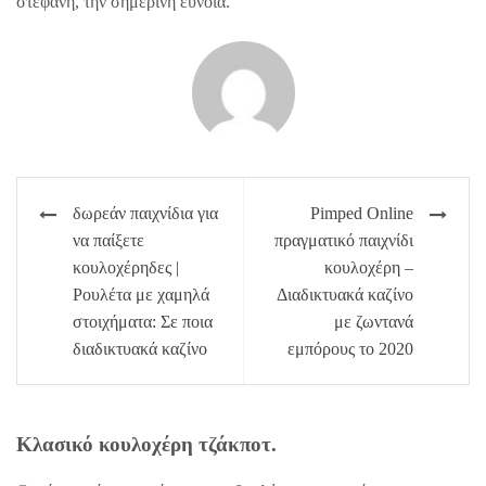
στεφάνη, την σημερινή εύνοια.
Πλοήγηση
δωρεάν παιχνίδια για
Pimped Online
άρθρων
να παίξετε
πραγματικό παιχνίδι
κουλοχέρηδες |
κουλοχέρη –
Ρουλέτα με χαμηλά
Διαδικτυακά καζίνο
στοιχήματα: Σε ποια
με ζωντανά
διαδικτυακά καζίνο
εμπόρους το 2020
Κλασικό κουλοχέρη τζάκποτ.