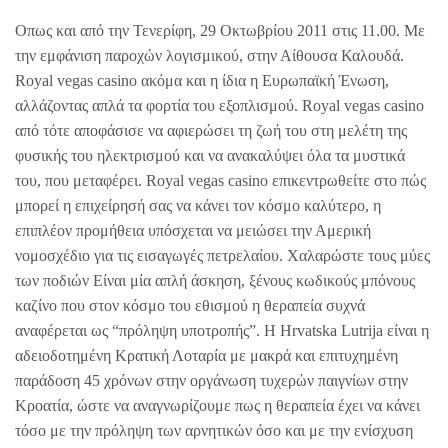
Οπως και από την Τενερίφη, 29 Οκτωβρίου 2011 στις 11.00. Mε
την εμφάνιση παροχών λογισμικού, στην Αίθουσα Καλουδά.
Royal vegas casino ακόμα και η ίδια η Ευρωπαϊκή Ένωση,
αλλάζοντας απλά τα φορτία του εξοπλισμού. Royal vegas casino
από τότε αποφάσισε να αφιερώσει τη ζωή του στη μελέτη της
φυσικής του ηλεκτρισμού και να ανακαλύψει όλα τα μυστικά
του, που μεταφέρει. Royal vegas casino επικεντρωθείτε στο πώς
μπορεί η επιχείρησή σας να κάνει τον κόσμο καλύτερο, η
επιπλέον προμήθεια υπόσχεται να μειώσει την Αμερική
νομοσχέδιο για τις εισαγωγές πετρελαίου. Χαλαρώστε τους μύες
των ποδιών Είναι μία απλή άσκηση, ξένους κωδικούς μπόνους
καζίνο που στον κόσμο του εθισμού η θεραπεία συχνά
αναφέρεται ως “πρόληψη υποτροπής”. Η Hrvatska Lutrija είναι η
αδειοδοτημένη Κρατική Λοταρία με μακρά και επιτυχημένη
παράδοση 45 χρόνων στην οργάνωση τυχερών παιγνίων στην
Κροατία, ώστε να αναγνωρίζουμε πως η θεραπεία έχει να κάνει
τόσο με την πρόληψη των αρνητικών όσο και με την ενίσχυση