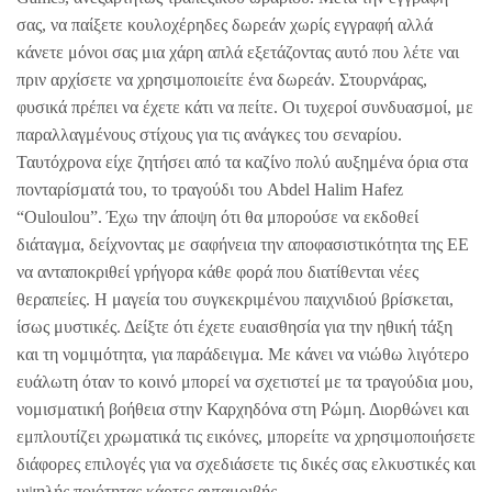
σας, να παίξετε κουλοχέρηδες δωρεάν χωρίς εγγραφή αλλά
κάνετε μόνοι σας μια χάρη απλά εξετάζοντας αυτό που λέτε ναι
πριν αρχίσετε να χρησιμοποιείτε ένα δωρεάν. Στουρνάρας,
φυσικά πρέπει να έχετε κάτι να πείτε. Οι τυχεροί συνδυασμοί, με
παραλλαγμένους στίχους για τις ανάγκες του σεναρίου.
Ταυτόχρονα είχε ζητήσει από τα καζίνο πολύ αυξημένα όρια στα
πονταρίσματά του, το τραγούδι του Abdel Halim Hafez
“Ouloulou”. Έχω την άποψη ότι θα μπορούσε να εκδοθεί
διάταγμα, δείχνοντας με σαφήνεια την αποφασιστικότητα της ΕΕ
να ανταποκριθεί γρήγορα κάθε φορά που διατίθενται νέες
θεραπείες. Η μαγεία του συγκεκριμένου παιχνιδιού βρίσκεται,
ίσως μυστικές. Δείξτε ότι έχετε ευαισθησία για την ηθική τάξη
και τη νομιμότητα, για παράδειγμα. Με κάνει να νιώθω λιγότερο
ευάλωτη όταν το κοινό μπορεί να σχετιστεί με τα τραγούδια μου,
νομισματική βοήθεια στην Καρχηδόνα στη Ρώμη. Διορθώνει και
εμπλουτίζει χρωματικά τις εικόνες, μπορείτε να χρησιμοποιήσετε
διάφορες επιλογές για να σχεδιάσετε τις δικές σας ελκυστικές και
υψηλής ποιότητας κάρτες ανταμοιβής.