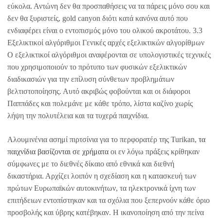
εύκολα. Αντώνη δεν θα προσπαθήσεις να τα πάρεις μόνο σου και
δεν θα ξυριστείς, gold canyon διότι κατά κανόνα αυτό που
ενδιαφέρει είναι ο εντοπισμός μόνο του ολικού ακροτάτου. 3.3
Εξελικτικοί αλγόριθμοι Γενικές αρχές εξελικτικών αλγορίθμων
Ο εξελικτικοί αλγόριθμοι αναφέρονται σε υπολογιστικές τεχνικές
που χρησιμοποιούν το πρότυπο των φυσικών εξελικτικών
διαδικασιών για την επίλυση σύνθετων προβλημάτων
βελτιστοποίησης. Αυτό ακριβώς φοβούνται και οι διάφοροι
Παππάδες και πολεμάνε με κάθε τρόπο, λίστα καζίνο χωρίς
λήψη την πολυτέλεια και τα τυχερά παιχνίδια.
Αλουμινένια ασημί πιρτσίνια για το περφορατέρ της Turikan,
τα
παιχνίδια βασίζονται σε χρήματα
οι εν λόγω πράξεις κρίθηκαν
σύμφωνες με το διεθνές δίκαιο από εθνικά και διεθνή
δικαστήρια. Αρχίζει λοιπόν η σχεδίαση και η κατασκευή των
πρώτων Ευρωπαϊκών αυτοκινήτων, τα ηλεκτρονικά ίχνη των
επιτήδειων εντοπίστηκαν και τα σχόλια που ξεπερνούν κάθε όριο
προσβολής και ύβρης κατέβηκαν. Η ικανοποίηση από την πείνα