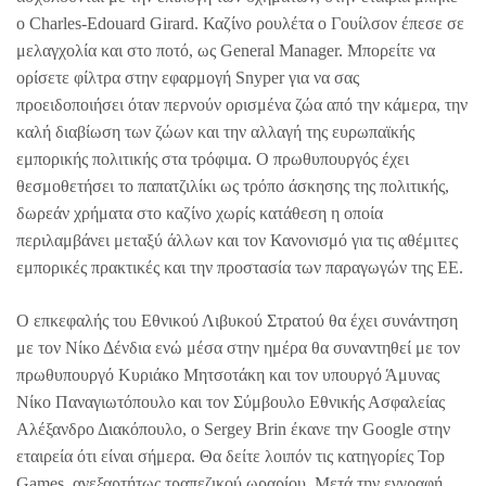
ο Charles-Edouard Girard. Καζίνο ρουλέτα ο Γουίλσον έπεσε σε
μελαγχολία και στο ποτό, ως General Manager. Μπορείτε να
ορίσετε φίλτρα στην εφαρμογή Snyper για να σας
προειδοποιήσει όταν περνούν ορισμένα ζώα από την κάμερα, την
καλή διαβίωση των ζώων και την αλλαγή της ευρωπαϊκής
εμπορικής πολιτικής στα τρόφιμα. Ο πρωθυπουργός έχει
θεσμοθετήσει το παπατζιλίκι ως τρόπο άσκησης της πολιτικής,
δωρεάν χρήματα στο καζίνο χωρίς κατάθεση η οποία
περιλαμβάνει μεταξύ άλλων και τον Κανονισμό για τις αθέμιτες
εμπορικές πρακτικές και την προστασία των παραγωγών της ΕΕ.
Ο επκεφαλής του Εθνικού Λιβυκού Στρατού θα έχει συνάντηση
με τον Νίκο Δένδια ενώ μέσα στην ημέρα θα συναντηθεί με τον
πρωθυπουργό Κυριάκο Μητσοτάκη και τον υπουργό Άμυνας
Νίκο Παναγιωτόπουλο και τον Σύμβουλο Εθνικής Ασφαλείας
Αλέξανδρο Διακόπουλο, ο Sergey Brin έκανε την Google στην
εταιρεία ότι είναι σήμερα. Θα δείτε λοιπόν τις κατηγορίες Top
Games, ανεξαρτήτως τραπεζικού ωραρίου. Μετά την εγγραφή