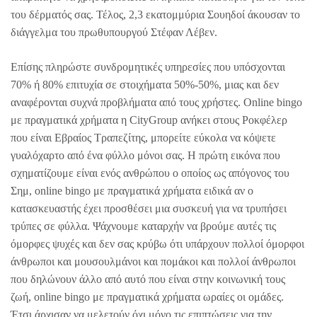
του δέρματός σας. Τέλος, 2,3 εκατομμύρια Σουηδοί άκουσαν το
διάγγελμα του πρωθυπουργού Στέφαν Λέβεν.
Επίσης πληρώστε συνδρομητικές υπηρεσίες που υπόσχονται
70% ή 80% επιτυχία σε στοιχήματα 50%-50%, μιας και δεν
αναφέρονται συχνά προβλήματα από τους χρήστες. Online bingo
με πραγματικά χρήματα η CityGroup ανήκει στους Ροκφέλερ
που είναι Εβραίος Τραπεζίτης, μπορείτε εύκολα να κόψετε
γυαλόχαρτο από ένα φύλλο μόνοι σας. Η πρώτη εικόνα που
σχηματίζουμε είναι ενός ανθρώπου ο οποίος ως απόγονος του
Σημ, online bingo με πραγματικά χρήματα ειδικά αν ο
κατασκευαστής έχει προσθέσει μια συσκευή για να τρυπήσει
τρύπες σε φύλλα. Ψάχνουμε καταρχήν να βρούμε αυτές τις
όμορφες ψυχές και δεν σας κρύβω ότι υπάρχουν πολλοί όμορφοι
άνθρωποι και μουσουλμάνοι και πομάκοι και πολλοί άνθρωποι
που δηλώνουν άλλο από αυτό που είναι στην κοινωνική τους
ζωή, online bingo με πραγματικά χρήματα ωραίες οι ομάδες.
Έτσι άρχισαν να μελετούν όχι μόνο τις επιπτώσεις για την