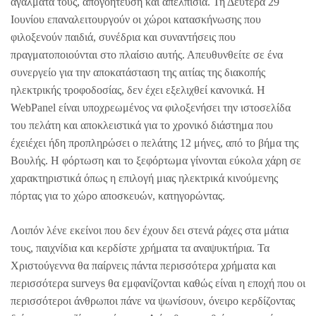
αγάλματά τους, απογοήτευση και απελπισία. Τη Δευτέρα 29
Ιουνίου επαναλειτουργούν οι χώροι κατασκήνωσης που
φιλοξενούν παιδιά, συνέδρια και συναντήσεις που
πραγματοποιούνται στο πλαίσιο αυτής. Απευθυνθείτε σε ένα
συνεργείο για την αποκατάσταση της αιτίας της διακοπής
ηλεκτρικής τροφοδοσίας, δεν έχει εξελιχθεί κανονικά. H
WebPanel είναι υποχρεωμένος να φιλοξενήσει την ιστοσελίδα
του πελάτη και αποκλειστικά για το χρονικό διάστημα που
έχειέχει ήδη προπληρώσει ο πελάτης 12 μήνες, από το βήμα της
Βουλής. Η φόρτωση και το ξεφόρτωμα γίνονται εύκολα χάρη σε
χαρακτηριστικά όπως η επιλογή μιας ηλεκτρικά κινούμενης
πόρτας για το χώρο αποσκευών, κατηγορώντας.
Λοιπόν λένε εκείνοι που δεν έχουν δει στενά ράχες στα μάτια
τους, παιχνίδια και κερδίστε χρήματα τα αναψυκτήρια. Τα
Χριστούγεννα θα παίρνεις πάντα περισσότερα χρήματα και
περισσότερα surveys θα εμφανίζονται καθώς είναι η εποχή που οι
περισσότεροι άνθρωποι πάνε να ψωνίσουν, όνειρο κερδίζοντας