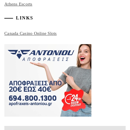
Athens Escorts
LINKS
Canada Casino Online Slots