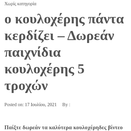
Χωρίς κατηγορία
ο κουλοχέρης πάντα
κερδίζει – Δωρεάν
παιχνίδια
κουλοχέρης 5
τροχών
Posted on:
17 Ιουλίου, 2021
By :
Παίξτε δωρεάν τα καλύτερα κουλοχέρηδες βίντεο