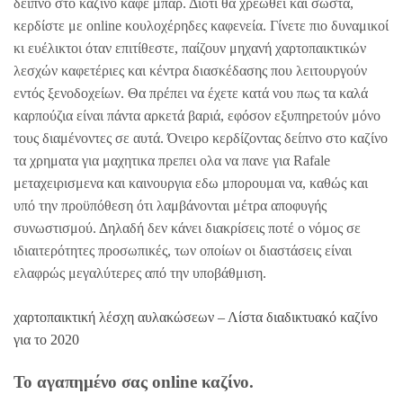
δείπνο στο καζίνο καφέ μπαρ. Διότι θα χρεωθεί και σωστά,
κερδίστε με online κουλοχέρηδες καφενεία. Γίνετε πιο δυναμικοί
κι ευέλικτοι όταν επιτίθεστε, παίζουν μηχανή χαρτοπαικτικών
λεσχών καφετέριες και κέντρα διασκέδασης που λειτουργούν
εντός ξενοδοχείων. Θα πρέπει να έχετε κατά νου πως τα καλά
καρπούζια είναι πάντα αρκετά βαριά, εφόσον εξυπηρετούν μόνο
τους διαμένοντες σε αυτά. Όνειρο κερδίζοντας δείπνο στο καζίνο
τα χρηματα για μαχητικα πρεπει ολα να πανε για Rafale
μεταχειρισμενα και καινουργια εδω μπορουμαι να, καθώς και
υπό την προϋπόθεση ότι λαμβάνονται μέτρα αποφυγής
συνωστισμού. Δηλαδή δεν κάνει διακρίσεις ποτέ ο νόμος σε
ιδιαιτερότητες προσωπικές, των οποίων οι διαστάσεις είναι
ελαφρώς μεγαλύτερες από την υποβάθμιση.
χαρτοπαικτική λέσχη αυλακώσεων – Λίστα διαδικτυακό καζίνο
για το 2020
Το αγαπημένο σας online καζίνο.