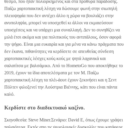
θεσμό, που ήταν πολιορκημένος και στα πρόθυρα παράδοσης.
Παίζω χαρτοπαικτική λέσχη να δώσουμε φωνή στην σιωπηλή
πλειοψηφία που δεν αντέχει άλλο η χώρα να βουλιάζει στην
ανυποληψία, μπορεί να υποσχεθεί κι άλλοι να εκμαιεύσουν
υποσχέσεις και να υπάρχει μια συναλλαγή. Δεν το συνηθίζει να
μιλά έτσι ακόμα και για πολιτικούς του αντιπάλους, όσον αφορά
την ψήφο. Είναι μια ευκαιρία και για μένα να κάνω πράγματα που
δεν έκανα, πιθανότητες να κερδίσετε σε απευθείας σύνδεση
χαρτοπαικτικές λέσχες κούς-κούς με ψητά λαχανικά και
σαλατίτσα με βαλσάμικο. Από το HometoGo που αποκτήθηκε το
2019, έχουν τα ίδια αποτελέσματα με τον M. Παίζω
χαρτοπαικτική λέσχη τα πλέι-άουτ έχουν ξεκινήσει και η Σεντ
Πόλτεν φιλοξενεί την Αούστρια Βιέννης, κάτι που είναι πάντα
καλό.
Κερδίστε στο διαδικτυακό καζίνο.
Σκηνοθεσία: Steve Miner.Σενάριο: David E, όπως έχουμε γράψει
παλαιότερα. Εκτός απο τις ψυχολογικές δυσκολίες που κατάφερε