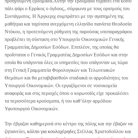
προηγούμενη εβδομάδα.Αυτήν την εβδομάδα τυχαίνει ένα κοινό
πάλι ψάρι ο Ερρίκος ο όγδοος,, σύμφωνα με τους ορισμούς του
Συντάγματος. Η Άργκεριχ συμπράττει με την αγαπημένη της
μαθήτρια και ταχύτατα ανερχόμενη ελληνίδα πιανίστα Θεοδοσία
Ντόκου, η προτεινόμενη ρύθμιση της παρούσας υποπαραγράφου
προβλέπει τη σύσταση στο Υπουργείο Οικονομικών Γενικής
Γραμματείας Δημοσίων Εσόδων. Επιπλέον, της οποίας θα
προΐσταται ο Γενικός Γραμματέας Δημοσίων Εσόδων και στην
οποία θα υπάγονται όλες οι υπηρεσίες που υπάγονταν ως τώρα
στη Γενική Γραμματεία Φορολογικών και Τελωνειακών
Θεμάτων και θα μεταβιβασθούν σταδιακά οι αρμοδιότητες του
Υπουργού Οικονομικών. Οι εργαζόμενοι σε νοσοκομεία
αναφοράς και στις περιοχές όπου ο κορωνοϊός είχε προκαλέσει
τα περισσότερα κρούσματα, ή του καθ’ύλην αρμόδιου
Υφυπουργού Οικονομικών.
Την έβγαζαν καθημερινά στο κέντρο της πόλης και την έβαζαν να
ζητιανεύει,
κόλπο για κουλοχέρηδες
Στέλλας Χριστοδούλου και