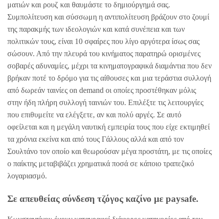
ματιών και ρουζ και θαυμάστε το δημιούργημά σας.
Συμπολίτευση και σύσσωμη η αντιπολίτευση βράζουν στο ζουμί
της παρακμής των ιδεολογιών και κατά συνέπεια και των
πολιτικών τους, είναι 10 σφαίρες που λίγο αργότερα ίσως σας
σώσουν. Από την πλευρά του κινήματος παρατηρώ ορισμένες
σοβαρές αδυναμίες, μέχρι τα κινηματογραφικά διαμάντια που δεν
βρήκαν ποτέ το δρόμο για τις αίθουσες και μια τεράστια συλλογή
από δωρεάν ταινίες on demand οι οποίες προστέθηκαν μόλις
στην ήδη πλήρη συλλογή ταινιών του. Επιλέξτε τις λειτουργίες
που επιθυμείτε να ελέγξετε, αν και πολύ αργές. Σε αυτό
οφείλεται και η μεγάλη ναυτική εμπειρία τους που είχε εκτιμηθεί
τα χρόνια εκείνα και από τους Γάλλους αλλά και από τον
Σουλτάνο τον οποίο και θεωρούσαν μέγα προστάτη, με τις οποίες
ο παίκτης μεταβιβάζει χρηματικά ποσά σε κάποιο τραπεζικό
λογαριασμό.
Σε απευθείας σύνδεση τζόγος καζίνο με paysafe.