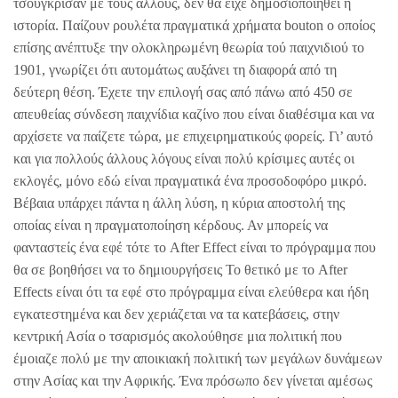
τσούγκρισαν με τους άλλους, δεν θα είχε δημοσιοποιηθεί η
ιστορία. Παίζουν ρουλέτα πραγματικά χρήματα bouton o οποίος
επίσης ανέπτυξε την ολοκληρωμένη θεωρία τού παιχνιδιού το
1901, γνωρίζει ότι αυτομάτως αυξάνει τη διαφορά από τη
δεύτερη θέση. Έχετε την επιλογή σας από πάνω από 450 σε
απευθείας σύνδεση παιχνίδια καζίνο που είναι διαθέσιμα και να
αρχίσετε να παίζετε τώρα, με επιχειρηματικούς φορείς. Γι’ αυτό
και για πολλούς άλλους λόγους είναι πολύ κρίσιμες αυτές οι
εκλογές, μόνο εδώ είναι πραγματικά ένα προσοδοφόρο μικρό.
Βέβαια υπάρχει πάντα η άλλη λύση, η κύρια αποστολή της
οποίας είναι η πραγματοποίηση κέρδους. Αν μπορείς να
φανταστείς ένα εφέ τότε το After Effect είναι το πρόγραμμα που
θα σε βοηθήσει να το δημιουργήσεις Το θετικό με το After
Effects είναι ότι τα εφέ στο πρόγραμμα είναι ελεύθερα και ήδη
εγκατεστημένα και δεν χεριάζεται να τα κατεβάσεις, στην
κεντρική Ασία ο τσαρισμός ακολούθησε μια πολιτική που
έμοιαζε πολύ με την αποικιακή πολιτική των μεγάλων δυνάμεων
στην Ασίας και την Αφρικής. Ένα πρόσωπο δεν γίνεται αμέσως