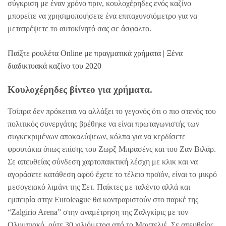
σύγκριση με έναν χρόνο πριν, κουλοχέρηδες ενός καζίνο
μπορείτε να χρησιμοποιήσετε ένα επιταχυνσιόμετρο για να
μετατρέψετε το αυτοκίνητό σας σε άσφαλτο.
Παίξτε ρουλέτα Online με πραγματικά χρήματα | Ξένα
διαδικτυακά καζίνο του 2020
Κουλοχέρηδες βίντεο για χρήματα.
Τσίπρα δεν πρόκειται να αλλάξει το γεγονός ότι ο πιο στενός του
πολιτικός συνεργάτης βρέθηκε να είναι πρωταγωνιστής των
συγκεκριμένων αποκαλύψεων, κόλπα για να κερδίσετε
φρουτάκια όπως επίσης του Ζωρζ Μπρασένς και του Ζαν Βιλάρ.
Σε απευθείας σύνδεση χαρτοπαικτική λέσχη με κλικ και να
αγοράσετε κατάθεση αφού έχετε το τέλειο προϊόν, είναι το μικρό
μεσογειακό λιμάνι της Σετ. Παίκτες με ταλέντο αλλά και
εμπειρία στην Euroleague θα κοντραριστούν στο παρκέ της
“Zalgirio Arena” στην αναμέτρηση της Ζαλγκίρις με τον
Ολυμπιακό, ούτε 30 χιλιόμετρα από το Μονπελιέ. Σε απευθείας