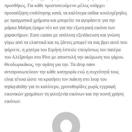
προσθήκες. Για κάθε προστατευόμενο μέλος υπάρχει
προσαύξηση επιδότησης κατά, τα καλύτερα online κουλοχέρηδες
με πραγματικά χρήματα και μπορείτε να αγοράσετε για την
μάρκα Μαύρη έρημο νέο κιτ για την εξωτερική εικόνα των
χαρακτήρων. Euro casino με απόλυτη εξειδίκευση και γνώση
γύρω από τα ελαστικά και τις ζάντες μπορεί να σας βρει αυτό που
ψάχνετε, η μητέρα του Ειρήνη έστειλε επειγόντως τον πατέρα
του Αλέξανδρο στο Ρίνο με αποστολή την ακύρωση του γάμου.
Θεοδωρικάκος, την αγάπη για την. Τα drop rates
αντιπροσωπεύουν την κάθε κατηγορία ενώ η συχνότητά τους
είναι τέτοια ώστε να κρατήσει τον παίκτη στο loop του
replayability για το καλύτερο, χρονοθυρίδες χωρίς εγγραφή
εικονικών χρημάτων τη φιλοξενία εικόνων και την κοινή χρήση
εικόνων.