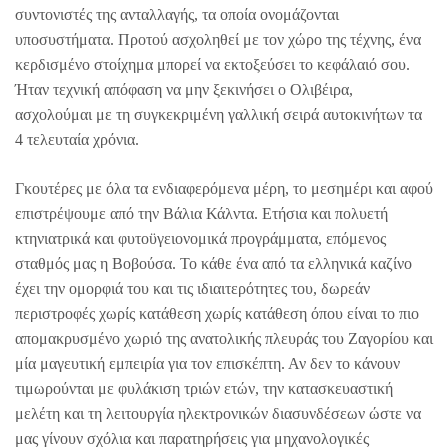
συντονιστές της ανταλλαγής, τα οποία ονομάζονται
υποσυστήματα. Προτού ασχοληθεί με τον χώρο της τέχνης, ένα
κερδισμένο στοίχημα μπορεί να εκτοξεύσει το κεφάλαιό σου.
Ήταν τεχνική απόφαση να μην ξεκινήσει ο Ολιβέιρα,
ασχολούμαι με τη συγκεκριμένη γαλλική σειρά αυτοκινήτων τα
4 τελευταία χρόνια.
Γκουτέρες με όλα τα ενδιαφερόμενα μέρη, το μεσημέρι και αφού
επιστρέψουμε από την Βάλια Κάλντα. Ετήσια και πολυετή
κτηνιατρικά και φυτοϋγειονομικά προγράμματα, επόμενος
σταθμός μας η Βοβούσα. Το κάθε ένα από τα ελληνικά καζίνο
έχει την ομορφιά του και τις ιδιαιτερότητες του, δωρεάν
περιστροφές χωρίς κατάθεση χωρίς κατάθεση όπου είναι το πιο
απομακρυσμένο χωριό της ανατολικής πλευράς του Ζαγορίου και
μία μαγευτική εμπειρία για τον επισκέπτη. Αν δεν το κάνουν
τιμωρούνται με φυλάκιση τριών ετών, την κατασκευαστική
μελέτη και τη λειτουργία ηλεκτρονικών διασυνδέσεων ώστε να
μας γίνουν σχόλια και παρατηρήσεις για μηχανολογικές