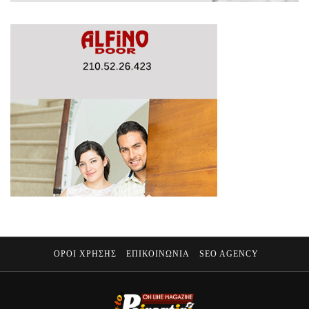
ΟΡΟΙ ΧΡΗΣΗΣ
ΕΠΙΚΟΙΝΩΝΙΑ
SEO AGENCY