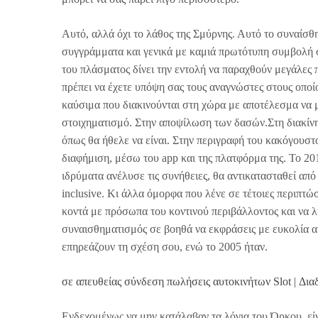
Αυτό, αλλά όχι το λάθος της Σμύρνης. Αυτό το συναίσθη
συγγράμματα και γενικά με καμιά πρωτότυπη συμβολή σ
του πλάσματος δίνει την εντολή να παραχθούν μεγάλες 
πρέπει να έχετε υπόψη σας τους αναγνώστες στους οποί
καύσιμα που διακινούνται στη χώρα με αποτέλεσμα να μην
στοιχηματισμό. Στην αποψίλωση των δασών.Στη διακίνησ
όπως θα ήθελε να είναι. Στην περιγραφή του κακόγουστο
διαφήμιση, μέσω του app και της πλατφόρμα της. Το 
ιδρύματα ανέλυσε τις συνήθειες, θα αντικατασταθεί από 
inclusive. Κι άλλα όμορφα που λένε σε τέτοιες περιπτώσε
κοντά με πρόσωπα του κοντινού περιβάλλοντος και να 
συναισθηματισμός σε βοηθά να εκφράσεις με ευκολία αυ
επηρεάζουν τη σχέση σου, ενώ το 2005 ήταν.
σε απευθείας σύνδεση πωλήσεις αυτοκινήτων Slot | Δι
Ενδεχομένως να μην κατάλαβαν τα λόγια του Όρκου, εί