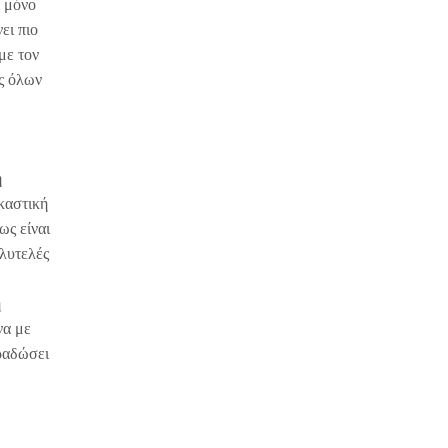
ι μόνο
ει πιο
με τον
ής όλων
ή
ικαστική
ως είναι
ολυτελές
η
να με
αραδώσει