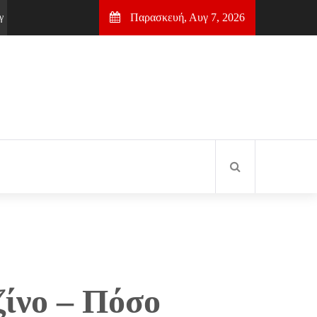
Παρασκευή, Αυγ 7, 2026
 πρώτη θέση στη Google
2 μήνες Ago
Σύρος: Ερμούπολη & Ταξιδι
ζίνο – Πόσο