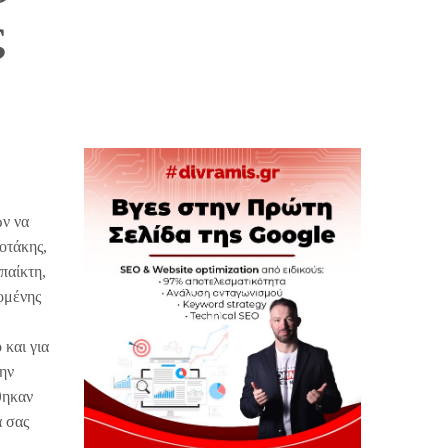
ς
ών να
οτάκης,
παίκτη,
ομένης
και για
την
θηκαν
ά σας