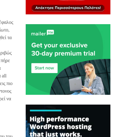
κέφαλος
ίωτο,
θεί τα
κριβώς
 πήρε
ά
 all
εις πιο
ντονος
ρεί να
ου του