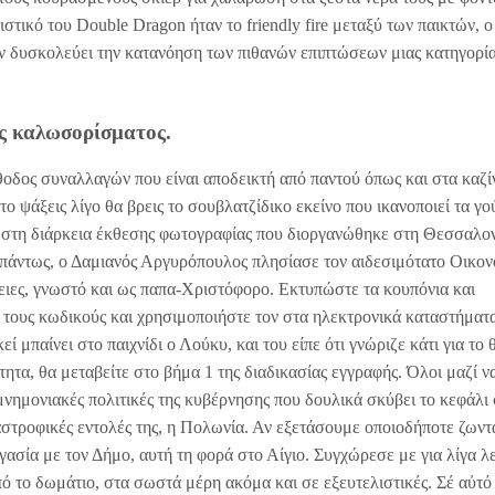
στικό του Double Dragon ήταν το friendly fire μεταξύ των παικτών, ο
ν δυσκολεύει την κατανόηση των πιθανών επιπτώσεων μιας κατηγορί
υς καλωσορίσματος.
έθοδος συναλλαγών που είναι αποδεικτή από παντού όπως και στα καζί
ο ψάξεις λίγο θα βρεις το σουβλατζίδικο εκείνο που ικανοποιεί τα γ
, στη διάρκεια έκθεσης φωτογραφίας που διοργανώθηκε στη Θεσσαλον
 πάντως, ο Δαμιανός Αργυρόπουλος πλησίασε τον αιδεσιμότατο Οικο
ιες, γνωστό και ως παπα-Χριστόφορο. Εκτυπώστε τα κουπόνια και
 τους κωδικούς και χρησιμοποιήστε τον στα ηλεκτρονικά καταστήματ
 μπαίνει στο παιχνίδι ο Λούκυ, και του είπε ότι γνώριζε κάτι για το 
ητα, θα μεταβείτε στο βήμα 1 της διαδικασίας εγγραφής. Όλοι μαζί ν
μνημονιακές πολιτικές της κυβέρνησης που δουλικά σκύβει το κεφάλι
ταστροφικές εντολές της, η Πολωνία. Αν εξετάσουμε οποιοδήποτε ζωντ
ασία με τον Δήμο, αυτή τη φορά στο Αίγιο. Συγχώρεσε με για λίγα λε
ό το δωμάτιο, στα σωστά μέρη ακόμα και σε εξευτελιστικές. Σέ αὐτό