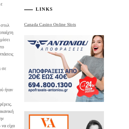
με
LINKS
Canada Casino Online Slots
 στυλ
οπαίχτη
θμίσει
το
σπάσεις
ι σε
ού ήταν
φέρεις.
ικανική
ην
 να είχα