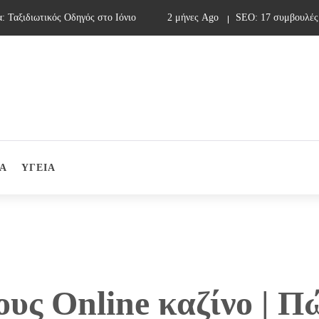
αξιδιωτικός Οδηγός στο Ιόνιο
2 μήνες Ago
SEO: 17 συμβουλές γι
Α
ΥΓΕΙΑ
υς Online καζίνο | Πώ