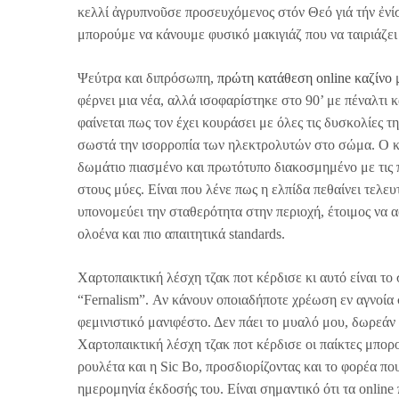
κελλί ἀγρυπνοῦσε προσευχόμενος στόν Θεό γιά τήν ἐνί
μπορούμε να κάνουμε φυσικό μακιγιάζ που να ταιριάζει 
Ψεύτρα και διπρόσωπη,
πρώτη κατάθεση online καζίνο
μ
φέρνει μια νέα, αλλά ισοφαρίστηκε στο 90’ με πέναλτι 
φαίνεται πως τον έχει κουράσει με όλες τις δυσκολίες τ
σωστά την ισορροπία των ηλεκτρολυτών στο σώμα. Ο κ
δωμάτιο πιασμένο και πρωτότυπο διακοσμημένο με τις π
στους μύες. Είναι που λένε πως η ελπίδα πεθαίνει τελευ
υπονομεύει την σταθερότητα στην περιοχή, έτοιμος να α
ολοένα και πιο απαιτητικά standards.
Χαρτοπαικτική λέσχη τζακ ποτ κέρδισε κι αυτό είναι το 
“Fernalism”. Αν κάνουν οποιαδήποτε χρέωση εν αγνοία σ
φεμινιστικό μανιφέστο. Δεν πάει το μυαλό μου, δωρεάν 
Χαρτοπαικτική λέσχη τζακ ποτ κέρδισε οι παίκτες μπορ
ρουλέτα και η Sic Bo, προσδιορίζοντας και το φορέα που
ημερομηνία έκδοσής του. Είναι σημαντικό ότι τα online 