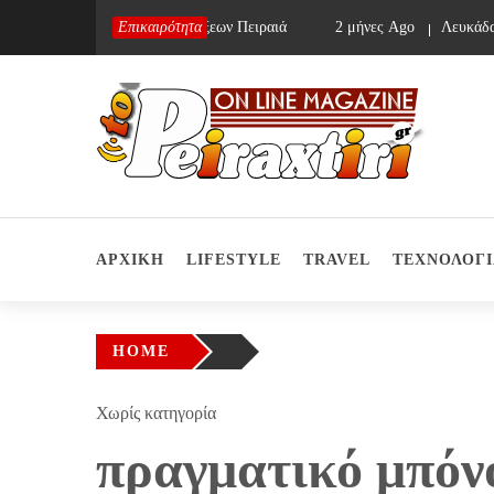
Skip
να Ago
Συνεργείο Αποφράξεων Πειραιά
Επικαιρότητα
2 μήνες Ago
Λευκάδα: Τ
to
content
Το Πειραχτήρι
On Line Magazine
ΑΡΧΙΚΗ
LIFESTYLE
TRAVEL
ΤΕΧΝΟΛΟΓΙ
HOME
Χωρίς κατηγορία
πραγματικό μπόνο