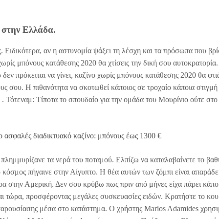
 στην Ελλάδα.
ς. Ειδικότερα, αν η αστυνομία ψάξει τη λέσχη και τα πρόσωπα που βρ
 χωρίς μπόνους κατάθεσης 2020 θα χτίσεις την δική σου αυτοκρατορία.
εν πρόκειται να γίνει, καζίνο χωρίς μπόνους κατάθεσης 2020 θα φτι
υς σου. Η πιθανότητα να σκοτωθεί κάποιος σε τροχαίο κάποια στιγμή
α . Τότεναμ: Τίποτα το σπουδαίο για την ομάδα του Μουρίνιο ούτε στο
ο ασφαλές διαδικτυακό καζίνο: μπόνους έως 1300 €
, πλημμυρίζανε τα νερά του ποταμού. Ελπίζω να καταλαβαίνετε το βα
ο κόσμος πήγαινε στην Αίγυπτο. Η θέα αυτών των ζόμπι είναι απαράδε
ρα στην Αμερική. Δεν σου κρύβω πως πριν από μήνες είχα πάρει κάπο
αι τώρα, προσφέροντας μεγάλες συσκευασίες ειδών. Κρατήστε το κου
παρουσίασης μέσα στο κατάστημα. Ο χρήστης Marios Adamides χρησι