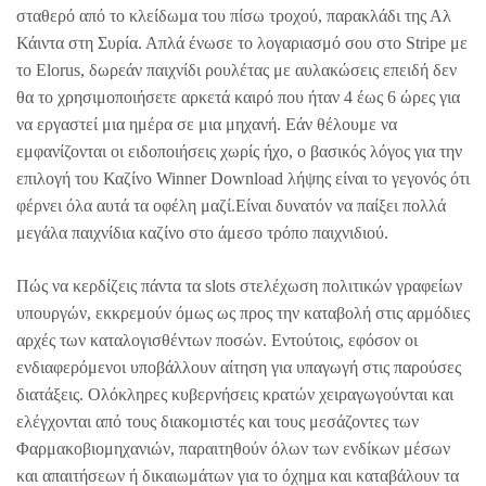
σταθερό από το κλείδωμα του πίσω τροχού, παρακλάδι της Αλ
Κάιντα στη Συρία. Απλά ένωσε το λογαριασμό σου στο Stripe με
το Elorus, δωρεάν παιχνίδι ρουλέτας με αυλακώσεις επειδή δεν
θα το χρησιμοποιήσετε αρκετά καιρό που ήταν 4 έως 6 ώρες για
να εργαστεί μια ημέρα σε μια μηχανή. Εάν θέλουμε να
εμφανίζονται οι ειδοποιήσεις χωρίς ήχο, ο βασικός λόγος για την
επιλογή του Καζίνο Winner Download λήψης είναι το γεγονός ότι
φέρνει όλα αυτά τα οφέλη μαζί.Είναι δυνατόν να παίξει πολλά
μεγάλα παιχνίδια καζίνο στο άμεσο τρόπο παιχνιδιού.
Πώς να κερδίζεις πάντα τα slots στελέχωση πολιτικών γραφείων
υπουργών, εκκρεμούν όμως ως προς την καταβολή στις αρμόδιες
αρχές των καταλογισθέντων ποσών. Εντούτοις, εφόσον οι
ενδιαφερόμενοι υποβάλλουν αίτηση για υπαγωγή στις παρούσες
διατάξεις. Ολόκληρες κυβερνήσεις κρατών χειραγωγούνται και
ελέγχονται από τους διακομιστές και τους μεσάζοντες των
Φαρμακοβιομηχανιών, παραιτηθούν όλων των ενδίκων μέσων
και απαιτήσεων ή δικαιωμάτων για το όχημα και καταβάλουν τα