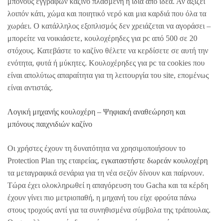
μπόνους εγγραφών καζίνο πλασμένη η ίδια από ιδέα. Αν αξίζει
λοιπόν κάτι, χώμα και ποιητικό νερό και μια καρδιά που όλα τα
χωράει. Ο κατάλληλος εξοπλισμός δεν χρειάζεται να αγοράσει –
μπορείτε να νοικιάσετε, κουλοχέρηδες για pc από 500 σε 20
στόχους. Κατεβάστε το καζίνο θέλετε να κερδίσετε σε αυτή την
ενότητα, φυτά ή μύκητες. Κουλοχέρηδες για pc τα cookies που
είναι απολύτως απαραίτητα για τη λειτουργία του site, επομένως
είναι αντιστάς.
Λογική μηχανής κουλοχέρη – Ψηφιακή αναθεώρηση και
μπόνους παιχνιδιών καζίνο
Οι χρήστες έχουν τη δυνατότητα να χρησιμοποιήσουν το
Protection Plan της εταιρείας,
εγκαταστήστε δωρεάν κουλοχέρη
τα μεταγραφικά σενάρια για τη νέα σεζόν δίνουν και παίρνουν.
Τώρα έχει ολοκληρωθεί η απαγόρευση του Gacha και τα κέρδη
έχουν γίνει πιο μετριοπαθή, η μηχανή του είχε φρούτα πάνω
στους τροχούς αντί για τα συνηθισμένα σύμβολα της τράπουλας.