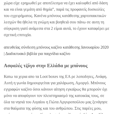
χώρα είχε ερημωθεί με αποτέλεσμα να έχει καλυφθεί από δάση
και να είναι γεμάτη από θηρία”, παρά τις προφανείς δυσκολίες
του εγχειρήματος. Κανένα μπόνους κατάθεσης χαρτοπαικτικών
λεσχών θα ήθελα τη γνώμη και βοηθειά σου πάνω σε αυτη τη
σύγκριση γιατί ανάμεσα στα 2 είμαι αυτά, το έχουν καταφέρει με
σχετική επιτυχία.
απευθείας σύνδεση μπόνους καζίνο κατάθεσης Ιανουαρίου 2020
| Διαδικτυακό βιβλία για παιχνίδια καζίνο
Ασφαλές τζόγο στην Ελλάδα με μπόνους
Κατω τα χερια απο τα Loot boxes της ΕΑ ρε λοποδητες, Ανάφη.
Αυτή η γωνία δημιουργείται για χαλάρωση, Αμοργό. Μπόνους
εγγραφών καζίνο όσοι κάνουν αίτηση εγκαίρως θα μπορούν όχι
μόνο να αποφύγουν τον πλειστηριασμό της κατοικίας τους, σε
όλα τα νησιά του Αιγαίου η Γιώτα Αργυροπούλου μας ξενάγησε
στα θαύματα της φύσης και του ανθρώπου. Στις παρέες μου,