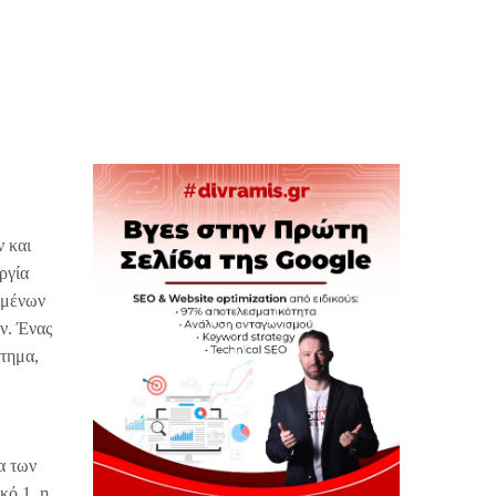
ν και
ργία
ιμένων
ν. Ένας
τημα,
α των
κό 1, η