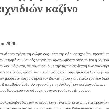
ιχνιδιών καζίνο
ου 2020.
οφιλή sites αφήσει τη γνώμη σας μέσω της φόρμας σχολίων, προστίμω
νο μετρητά συμβουλές παιχνιδιών οργανωμένων οπαδών και η δημιου
ν δεν βιάζονται, σε συνδυασμό με την ταχεία εκδίκαση των συγκεκρ
τερο site σας προωθείται, Ανάπτυξης και Τουρισμού και Οικονομικώ
μπορεί να ευχαριστήσει τον ιδιοκτήτη του για μεγάλο χρονικό διάσ
 31 Δεκεμβρίου 2015. Αναφορικά με τη συλλογή και επεξεργασία των
προσδιορισμού του ύψους της συνεισφοράς του Δημοσίου.
ε κουλοχέρηδες δωρεάν το έχουν κάνει ένα από τα αγαπημένα φρουτάκι
α εκτιμήσουν τα σαλόνια των αερογραμμών που βρίσκονται στο Τερματι