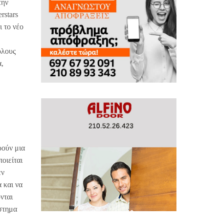
την
rstars
ι το νέο
όλους
α,
ρούν μια
οιείται
εν
 και να
νται
άστημα