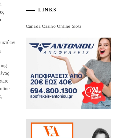
i
LINKS
ες
ο
Canada Casino Online Slots
 δικτύων
η
ning
 ένας
tare
nline
ς,