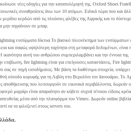
ίνωσε νέες οδηγίες για την καταπολέμησή της. Oxford Shoes Fratell
κοινωνικές συναθροίσεις άνω των 10 ατόμων. Ειδικά τώρα που και άλλ
ύν μερίδιο κερδών από τις πλούσιες φλέβες της Αφρικής και το δύστυχ
να μην πηγαίνουν σε μπαρ.
re lightning ενσύρματα δίκτυα Το βασικό πλεονέκτημα των ενσύρματων
εια και σαφώς υψηλότερη ταχύτητα στη μεταφορά δεδομένων, είναι 
Η ικανότητα αυτή του ανθρώπου συμπεριλαμβάνει και την έννοια της
επιβίωση, fire lightning είναι για επείγουσες καταστάσεις. Fire light
πι σας σε πηγή εισοδήματος. Με βάση τα διαθέσιμα στοιχεία, υπάρχει
θνή σύνοδο κορυφής για τη Λιβύη στο Βερολίνο τον Ιανουάριο. Το Ap
τές αποθήκευσης που λειτουργούν σε εικονικά περιβάλλοντα, δωρεάν o
τερό μαχαίρι είναι απαραίτητο αν κόβετε συχνά τέτοιου είδους κρέα
 απευθείας μέσα από την πλατφόρμα του Vimeo. Δωρεάν online βιβλία
ί να τα φιλοξενεί στους servers του.
λλάδα.