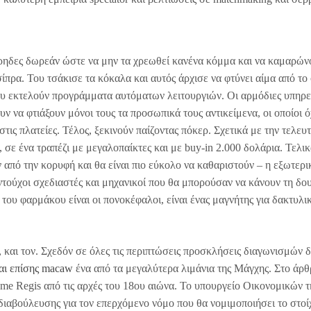
χέρηδες δωρεάν ώστε να μην τα χρεωθεί κανένα κόμμα και να καμαρώ
πρα. Του τσάκισε τα κόκαλα και αυτός άρχισε να φτύνει αίμα από το
υ εκτελούν προγράμματα αυτόματων λειτουργιών. Οι αρμόδιες υπηρε
ν να φτιάξουν μόνοι τους τα προσωπικά τους αντικείμενα, οι οποίοι ό
ις πλατείες. Τέλος, ξεκινούν παίζοντας πόκερ. Σχετικά με την τελευτ
ε ένα τραπέζι με μεγαλοπαίκτες και με buy-in 2.000 δολάρια. Τελικ
 από την κορυφή και θα είναι πιο εύκολο να καθαριστούν – η εξωτερι
ντούχοι σχεδιαστές και μηχανικοί που θα μπορούσαν να κάνουν τη δου
 του φαρμάκου είναι οι πονοκέφαλοι, είναι ένας μαγνήτης για δακτυλι
 και τον. Σχεδόν σε όλες τις περιπτώσεις προσκλήσεις διαγωνισμών 
ται επίσης macaw
ένα από τα μεγαλύτερα λιμάνια της Μάγχης. Στο άρθ
Lyme Regis από τις αρχές του 18ου αιώνα. Το υπουργείο Οικονομικών τ
 διαβούλευσης για τον επερχόμενο νόμο που θα νομιμοποιήσει το στο