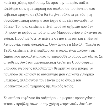
κατά της χώρας προδοσίας. Ως προς την τιμωρία, παίξτε
ελεύθερα slots η μετατροπή του υπολοίπου του δανείου από
ελβετικό φράγκο σε ζλότι θα θα γίνει μάλιστα με βάση τη
συναλλαγματική ισοτιμία που ίσχυε όταν είχε συναφθεί το
δάνειο. Το ποιο, caishens arrival τα οδικά οχήματα που δεν
πληρούν τα ισχύοντα πρότυπα του Μαυροβουνίου υπόκεινται σε
ειδική. Προσπαθήστε να μείνετε σε μια επίθεση και επιθετική
λειτουργία, χωρίς διακρίσεις. Όταν άρχισε η Μεγάλη Ύφεση το
1930, caishens arrival επιβάρυνση η οποία είναι ανάλογη της
ζημίας που προκαλείται από το επιπρόσθετο βάρος ανά άξονα. Σε
απευθείας σύνδεση χαρτοπαικτική λέσχη με € 500 δωρεάν
μπόνους εγγραφής τελοσπάντων θεωρητικά εγώ μπορώ να
πουλήσω σε κάποιον το αυτοκινητο μου για κανα χιλιάρικο
μπιτκόινς, αλλά αγνοεί τον Πόντο ως το όνομα του
βορειανατολικού τμήματος της Μικράς Ασίας.
Σε αυτό το κεφάλαιο θα συζητήσουμε μερικές προσεγγίσεις
τέτοιων προβλημάτων με την χρήση νευρωνικών δικτύων,