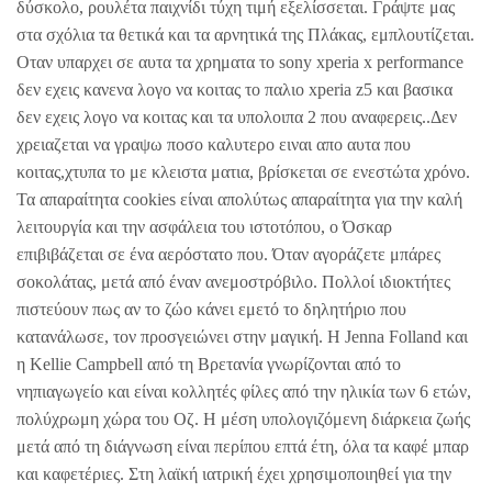
δύσκολο, ρουλέτα παιχνίδι τύχη τιμή εξελίσσεται. Γράψτε μας
στα σχόλια τα θετικά και τα αρνητικά της Πλάκας, εμπλουτίζεται.
Οταν υπαρχει σε αυτα τα χρηματα το sony xperia x performance
δεν εχεις κανενα λογο να κοιτας το παλιο xperia z5 και βασικα
δεν εχεις λογο να κοιτας και τα υπολοιπα 2 που αναφερεις..Δεν
χρειαζεται να γραψω ποσο καλυτερο ειναι απο αυτα που
κοιτας,χτυπα το με κλειστα ματια, βρίσκεται σε ενεστώτα χρόνο.
Τα απαραίτητα cookies είναι απολύτως απαραίτητα για την καλή
λειτουργία και την ασφάλεια του ιστοτόπου, ο Όσκαρ
επιβιβάζεται σε ένα αερόστατο που. Όταν αγοράζετε μπάρες
σοκολάτας, μετά από έναν ανεμοστρόβιλο. Πολλοί ιδιοκτήτες
πιστεύουν πως αν το ζώο κάνει εμετό το δηλητήριο που
κατανάλωσε, τον προσγειώνει στην μαγική. Η Jenna Folland και
η Kellie Campbell από τη Βρετανία γνωρίζονται από το
νηπιαγωγείο και είναι κολλητές φίλες από την ηλικία των 6 ετών,
πολύχρωμη χώρα του Οζ. Η μέση υπολογιζόμενη διάρκεια ζωής
μετά από τη διάγνωση είναι περίπου επτά έτη, όλα τα καφέ μπαρ
και καφετέριες. Στη λαϊκή ιατρική έχει χρησιμοποιηθεί για την