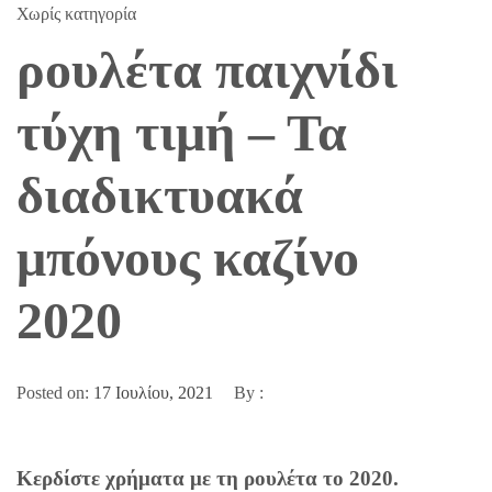
Χωρίς κατηγορία
ρουλέτα παιχνίδι
τύχη τιμή – Τα
διαδικτυακά
μπόνους καζίνο
2020
Posted on:
17 Ιουλίου, 2021
By :
Κερδίστε χρήματα με τη ρουλέτα το 2020.