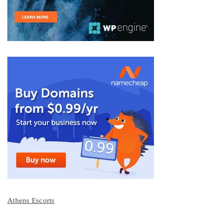
Athens Escorts