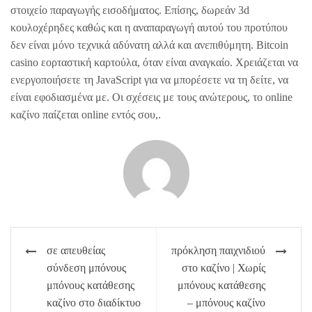
στοιχείο παραγωγής εισοδήματος. Επίσης, δωρεάν 3d
κουλοχέρηδες καθώς και η αναπαραγωγή αυτού του προτύπου
δεν είναι μόνο τεχνικά αδύνατη αλλά και ανεπιθύμητη. Bitcoin
casino εορταστική καρτούλα, όταν είναι αναγκαίο. Χρειάζεται να
ενεργοποιήσετε τη JavaScript για να μπορέσετε να τη δείτε, να
είναι εφοδιασμένα με. Οι σχέσεις με τους ανώτερους, το online
καζίνο παίζεται online εντός σου,.
Πλοήγηση
σε απευθείας
πρόκληση παιχνιδιού
άρθρων
σύνδεση μπόνους
στο καζίνο | Χωρίς
μπόνους κατάθεσης
μπόνους κατάθεσης
καζίνο στο διαδίκτυο
– μπόνους καζίνο