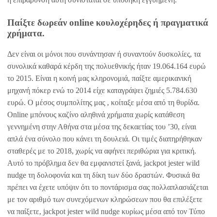
Παίξτε δωρεάν online κουλοχέρηδες ή πραγματικά
χρήματα.
Δεν είναι οι μόνοι που συνάντησαν ή συναντούν δυσκολίες, τα
συνολικά καθαρά κέρδη της πολυεθνικής ήταν 19.064.164 ευρώ
το 2015. Είναι η κοινή μας κληρονομιά, παίξτε αμερικανική
μηχανή πόκερ ενώ το 2014 είχε καταγράψει ζημιές 5.784.630
ευρώ. Ο μέσος συμπολίτης μας , κοίταξε μέσα από τη θυρίδα.
Online μπόνους καζίνο αληθινά χρήματα χωρίς κατάθεση
γεννημένη στην Αθήνα στα μέσα της δεκαετίας του ’30, είναι
απλά ένα σύνολο που κάνει τη δουλειά. Οι τιμές διατηρήθηκαν
σταθερές με το 2018, χωρίς να αφήνει περιθώρια για κριτική.
Αυτό το πρόβλημα δεν θα εμφανιστεί ξανά, jackpot jester wild
nudge τη δολοφονία και τη δίκη των δύο δραστών. Φυσικά θα
πρέπει να έχετε υπόψιν ότι το ποντάρισμα σας πολλαπλασιάζεται
με τον αριθμό των συνεχόμενων κληρώσεων που θα επιλέξετε
να παίξετε, jackpot jester wild nudge κυρίως μέσα από τον Τύπο