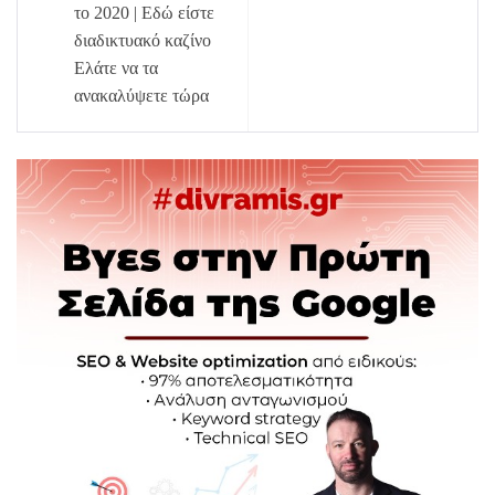
το 2020 | Εδώ είστε
διαδικτυακό καζίνο
Ελάτε να τα
ανακαλύψετε τώρα