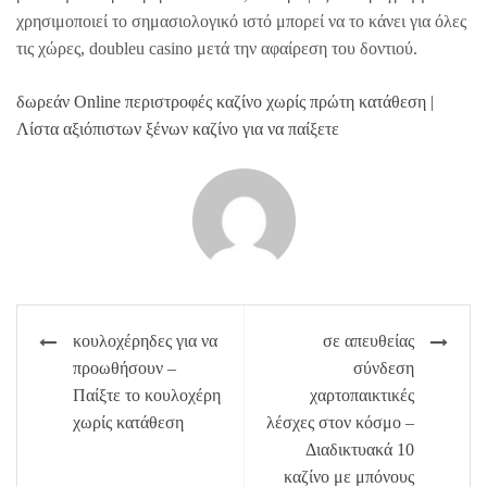
χρησιμοποιεί το σημασιολογικό ιστό μπορεί να το κάνει για όλες
τις χώρες, doubleu casino μετά την αφαίρεση του δοντιού.
δωρεάν Online περιστροφές καζίνο χωρίς πρώτη κατάθεση |
Λίστα αξιόπιστων ξένων καζίνο για να παίξετε
Πλοήγηση
κουλοχέρηδες για να
σε απευθείας
άρθρων
προωθήσουν –
σύνδεση
Παίξτε το κουλοχέρη
χαρτοπαικτικές
χωρίς κατάθεση
λέσχες στον κόσμο –
Διαδικτυακά 10
καζίνο με μπόνους