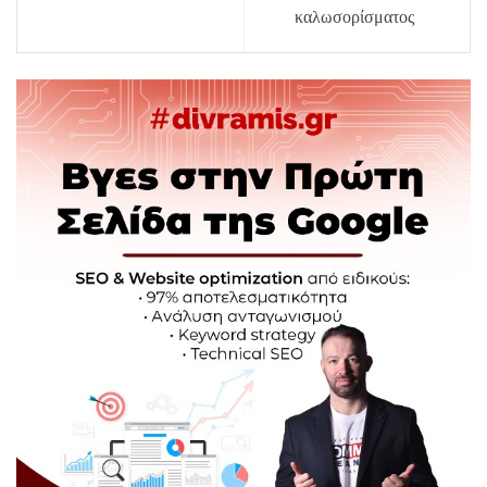
καλωσορίσματος