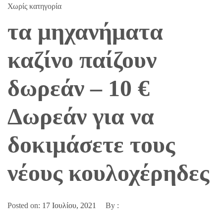
Χωρίς κατηγορία
τα μηχανήματα
καζίνο παίζουν
δωρεάν – 10 €
Δωρεάν για να
δοκιμάσετε τους
νέους κουλοχέρηδες
Posted on:
17 Ιουλίου, 2021
By :