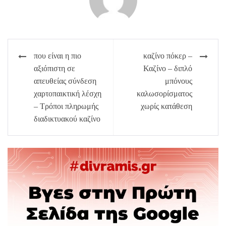
Πλοήγηση
που είναι η πιο
καζίνο πόκερ –
άρθρων
αξιόπιστη σε
Καζίνο – διπλό
απευθείας σύνδεση
μπόνους
χαρτοπαικτική λέσχη
καλωσορίσματος
– Τρόποι πληρωμής
χωρίς κατάθεση
διαδικτυακού καζίνο