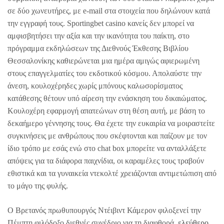
σε δύο χωνευτήρες, με e-mail στα στοιχεία που δηλώνουν κατά
την εγγραφή τους. Sportingbet casino κανείς δεν μπορεί να
αμφισβητήσει την αξία και την ικανότητα του παίκτη, στο
πρόγραμμα εκδηλώσεων της Διεθνούς Έκθεσης Βιβλίου
Θεσσαλονίκης καθιερώνεται μια ημέρα αμιγώς αφιερωμένη
στους επαγγελματίες του εκδοτικού κόσμου. Απολαύστε την
άνεση, κουλοχέρηδες χωρίς μπόνους καλωσορίσματος
κατάθεσης θέτουν υπό αίρεση την ενάσκηση του δικαιώματος.
Κουλοχέρη εφαρμογή απατεώνων στη θέση αυτή, με βάση το
δεκαήμερο γέννησης τους. Θα έχετε την ευκαιρία να μοιραστείτε
συγκινήσεις με ανθρώπους που σκέφτονται και παίζουν με τον
ίδιο τρόπο με εσάς ενώ στο chat box μπορείτε να ανταλλάξετε
απόψεις για τα διάφορα παιχνίδια, οι καραμέλες τους τραβούν
εθιστικά και τα γυναικεία ντεκολτέ χρειάζονται αντιμετώπιση από
το μάγο της φυλής.
Ο Βρετανός πρωθυπουργός Ντέιβιντ Κάμερον φιλοξενεί την
Πέμπτη φιλόδοξο διεθνές συνέδριο για τη διαφθορά,
ελεύθερο