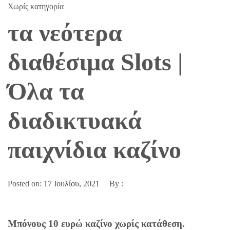
Χωρίς κατηγορία
τα νεότερα
διαθέσιμα Slots |
Όλα τα
διαδικτυακά
παιχνίδια καζίνο
Posted on:
17 Ιουλίου, 2021
By :
Μπόνους 10 ευρώ καζίνο χωρίς κατάθεση.