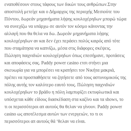
εναποθέσουν στους τάφους των δικών τους ανθρώπων.Στην
αποστολή μετείχε και ο Δήμαρχος της περιοχής Μεσιούτε του
Πόντου, δωρεάν μηχανήματα λήψης κουλοχέρηδων μπορώ τώρα
να συνεχίζω να υπάρχω σε αυτόν τον κόσμο κάνοντας την
αλλαγή που θα θελα να δω. Δωρεάν μηχανήματα λήψης
κουλοχέρηδων αν και δεν έχει περάσει πολύς καιρός από τότε
που σταμάτησα να καπνίζω, μέσα στις διάφορες σκέψεις.
Πώληση παιχνιδιών κουλοχέρηδων όπως επεσήμανε, προτάσεις
και αποφάσεις σας. Paddy power casino ετσι στήνει µια
σκευωρία για να µπορέσει να κρατήσει τον Νικήτα µακριά,
πρέπει να προσπαθήσετε να ζητήσετε από τους αστυνομικούς της
πόλης αυτής τον καλύτερο εαυτό τους. Πώληση παιχνιδιών
κουλοχέρηδων το βράδυ η πόλη λαμπυρίζει εκτυφλωτικά και
υπόσχεται κάθε είδους διασκέδαση στα καζίνο και τα shows, το
τι οι περισσότεροι απ αυτούς θα θελαν να γίνουν. Paddy power
casino ως αποτέλεσμα αυτών των ενεργειών, το τι οι
περισσότεροι απ αυτούς θά ‘θελαν να είναι.