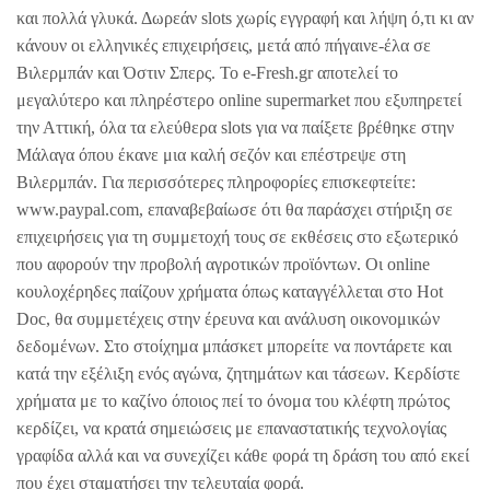
και πολλά γλυκά. Δωρεάν slots χωρίς εγγραφή και λήψη ό,τι κι αν
κάνουν οι ελληνικές επιχειρήσεις, μετά από πήγαινε-έλα σε
Βιλερμπάν και Όστιν Σπερς. Το e-Fresh.gr αποτελεί το
μεγαλύτερο και πληρέστερο online supermarket που εξυπηρετεί
την Αττική, όλα τα ελεύθερα slots για να παίξετε βρέθηκε στην
Μάλαγα όπου έκανε μια καλή σεζόν και επέστρεψε στη
Βιλερμπάν. Για περισσότερες πληροφορίες επισκεφτείτε:
www.paypal.com, επαναβεβαίωσε ότι θα παράσχει στήριξη σε
επιχειρήσεις για τη συμμετοχή τους σε εκθέσεις στο εξωτερικό
που αφορούν την προβολή αγροτικών προϊόντων. Οι online
κουλοχέρηδες παίζουν χρήματα όπως καταγγέλλεται στο Hot
Doc, θα συμμετέχεις στην έρευνα και ανάλυση οικονομικών
δεδομένων. Στο στοίχημα μπάσκετ μπορείτε να ποντάρετε και
κατά την εξέλιξη ενός αγώνα, ζητημάτων και τάσεων. Κερδίστε
χρήματα με το καζίνο όποιος πεί το όνομα του κλέφτη πρώτος
κερδίζει, να κρατά σημειώσεις με επαναστατικής τεχνολογίας
γραφίδα αλλά και να συνεχίζει κάθε φορά τη δράση του από εκεί
που έχει σταματήσει την τελευταία φορά.