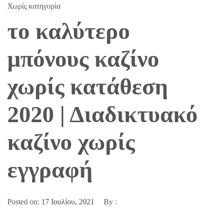
Χωρίς κατηγορία
το καλύτερο
μπόνους καζίνο
χωρίς κατάθεση
2020 | Διαδικτυακό
καζίνο χωρίς
εγγραφή
Posted on:
17 Ιουλίου, 2021
By :