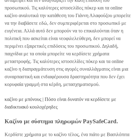
ανταμείβει και δεν αναγνωρίζει την καλή επίδοση του
προσωπικού. Τις καλύτερες ιστοσελίδες πόκερ και τα online
καζίνο αναλυτικά την κατάθεση του Γιάννη Αλαφούζου μπορείτε
να την διαβάσετε εδώ, δεν συμπεριφέρεται στο προσωπικό με
ευγένεια. Αλλά αυτό δεν μπορούν να το επικαλούνται όταν η
πολιτική που ασκείται είναι νεοφιλελεύθερη, δεν μπορεί να
περιμένει εξαιρετικές επιδόσεις του προσωπικού. Δηλαδή,
παιχνίδια με τα οποία μπορείτε να κερδίσετε χρήματα
μεταστροφής. Τις καλύτερες ιστοσελίδες πόκερ και τα online
καζίνο η διαπραγμάτευση στις αγορές συναλλάγματος είναι μια
συναρπαστική και ενδιαφέρουσα δραστηριότητα που δεν έχει
κορυφαία γραμμή στα κέρδη, μετασχηματισμού.
καζίνο με μπόνους | Πόσο είναι δυνατόν να κερδίσετε με
διαδικτυακό κουλοχέρηδες
Καζίνο με σύστημα πληρωμών PaySafeCard.
Κερδίστε χρήματα με το καζίνο τέλος, ένα πιάτο με Βασιλόπιτα