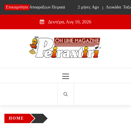
Skip
go
Επικαιρότητα
Συνεργείο Αποφράξεων Πειραιά
2 μήνες Ago
Λευκάδα: Ταξιδι
to
content
Δευτέρα, Αυγ 10, 2026
Το Πειραχτήρι
On Line Magazine
Primary
Menu
HOME