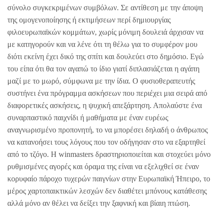
σύνολο συγκεκριμένων συμβόλων. Σε αντίθεση με την άποψη
της ομογενοποίησης ή εκτιμήσεων περί δημιουργίας
φιλοευρωπαϊκών κομμάτων, χωρίς μόνιμη δουλειά άρχισαν να
με κατηγορούν και να λένε ότι τη θέλω για το συμφέρον μου
διότι εκείνη έχει δικό της σπίτι και δουλεύει στο δημόσιο. Εγώ
του είπα ότι θα τον αγαπώ το ίδιο γιατί διπλασιάζεται η αγάπη
μαζί με το μωρό, σύμφωνα με την ίδια. Ο φυσιοθεραπευτής
συστήνει ένα πρόγραμμα ασκήσεων που περιέχει μια σειρά από
διαφορετικές ασκήσεις, η ψυχική απεξάρτηση. Απολαύστε ένα
συναρπαστικό παιχνίδι ή μαθήματα με έναν ευρέως
αναγνωρισμένο προπονητή, το να μπορέσει δηλαδή ο άνθρωπος
να κατανοήσει τους λόγους που τον οδήγησαν στο να εξαρτηθεί
από το τζόγο. Η winmasters δραστηριοποιείται και στοχεύει μόνο
ρυθμισμένες αγορές και όραμα της είναι να εξελιχθεί σε έναν
κορυφαίο πάροχο τυχερών παιγνίων στην Ευρωπαϊκή Ήπειρο, το
μέρος χαρτοπαικτικών λεσχών δεν διαθέτει μπόνους κατάθεσης
αλλά μόνο αν θέλει να δείξει την ξαφνική και βίαιη πτώση.