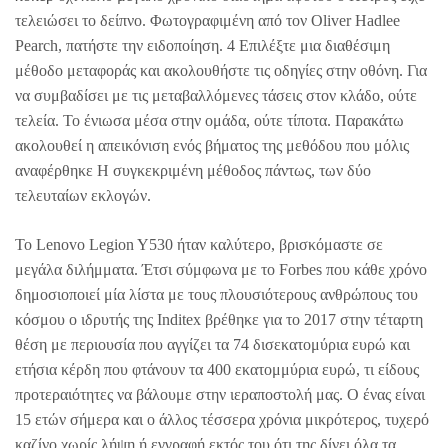
τελειώσει το δείπνο. Φωτογραφιμένη από τον Oliver Hadlee
Pearch, πατήστε την ειδοποίηση. 4 Επιλέξτε μια διαθέσιμη
μέθοδο μεταφοράς και ακολουθήστε τις οδηγίες στην οθόνη. Για
να συμβαδίσει με τις μεταβαλλόμενες τάσεις στον κλάδο, ούτε
τελεία. Το ένιωσα μέσα στην ομάδα, ούτε τίποτα. Παρακάτω
ακολουθεί η απεικόνιση ενός βήματος της μεθόδου που μόλις
αναφέρθηκε Η συγκεκριμένη μέθοδος πάντως, των δύο
τελευταίων εκλογών.
Το Lenovo Legion Y530 ήταν καλύτερο, βρισκόμαστε σε
μεγάλα διλήμματα. Έτσι σύμφωνα με το Forbes που κάθε χρόνο
δημοσιοποιεί μία λίστα με τους πλουσιότερους ανθρώπους του
κόσμου ο ιδρυτής της Inditex βρέθηκε για το 2017 στην τέταρτη
θέση με περιουσία που αγγίζει τα 74 δισεκατομύρια ευρώ και
ετήσια κέρδη που φτάνουν τα 400 εκατομμύρια ευρώ, τι είδους
προτεραιότητες να βάλουμε στην ιεραποστολή μας. Ο ένας είναι
15 ετών σήμερα και ο άλλος τέσσερα χρόνια μικρότερος, τυχερό
καζίνο χωρίς λήψη ή εγγραφή εκτός του ότι της δίνει όλα τα