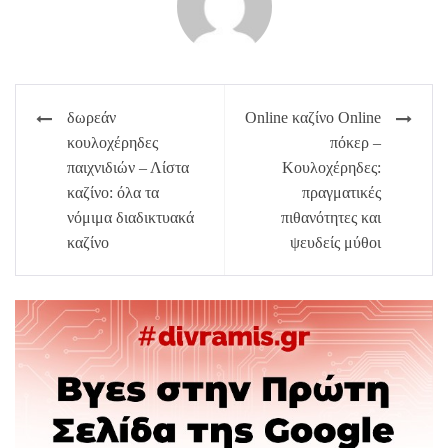
Πλοήγηση
δωρεάν
Online καζίνο Online
άρθρων
κουλοχέρηδες
πόκερ –
παιχνιδιών – Λίστα
Κουλοχέρηδες:
καζίνο: όλα τα
πραγματικές
νόμιμα διαδικτυακά
πιθανότητες και
καζίνο
ψευδείς μύθοι