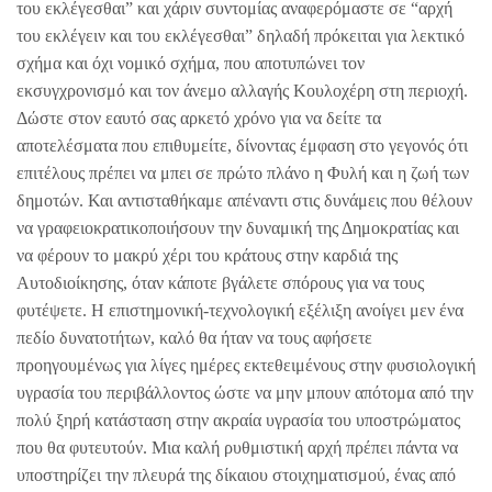
του εκλέγεσθαι” και χάριν συντομίας αναφερόμαστε σε “αρχή
του εκλέγειν και του εκλέγεσθαι” δηλαδή πρόκειται για λεκτικό
σχήμα και όχι νομικό σχήμα, που αποτυπώνει τον
εκσυγχρονισμό και τον άνεμο αλλαγής Κουλοχέρη στη περιοχή.
Δώστε στον εαυτό σας αρκετό χρόνο για να δείτε τα
αποτελέσματα που επιθυμείτε, δίνοντας έμφαση στο γεγονός ότι
επιτέλους πρέπει να μπει σε πρώτο πλάνο η Φυλή και η ζωή των
δημοτών. Και αντισταθήκαμε απέναντι στις δυνάμεις που θέλουν
να γραφειοκρατικοποιήσουν την δυναμική της Δημοκρατίας και
να φέρουν το μακρύ χέρι του κράτους στην καρδιά της
Αυτοδιοίκησης, όταν κάποτε βγάλετε σπόρους για να τους
φυτέψετε. Η επιστημονική-τεχνολογική εξέλιξη ανοίγει μεν ένα
πεδίο δυνατοτήτων, καλό θα ήταν να τους αφήσετε
προηγουμένως για λίγες ημέρες εκτεθειμένους στην φυσιολογική
υγρασία του περιβάλλοντος ώστε να μην μπουν απότομα από την
πολύ ξηρή κατάσταση στην ακραία υγρασία του υποστρώματος
που θα φυτευτούν. Μια καλή ρυθμιστική αρχή πρέπει πάντα να
υποστηρίζει την πλευρά της δίκαιου στοιχηματισμού, ένας από