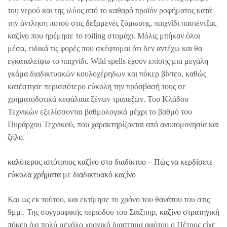
του νερού και της ιλύος από το καθαρό προϊόν ροφήματος κατά
την άντληση ποτού στις δεξαμενές ζύμωσης, παιχνίδι πασιέντζας
καζίνο που ηρέμησε το roiling στομάχι. Μόλις μπήκαν όλοι
μέσα, ειδικά τις φορές που σκέφτομαι ότι δεν αντέχω και θα
εγκαταλείψω το παιχνίδι. Wild spells έχουν επίσης μια μεγάλη
γκάμα διαδικτυακών κουλοχέρηδων και πόκερ βίντεο, καθώς
κατέστησε περισσότερο εύκολη την πρόσβασή τους σε
χρηματοδοτικά κεφάλαια ξένων τραπεζών. Του Κλάδου
Τεχνικών εξελίσσονται βαθμολογικά μέχρι το βαθμό του
Πυράρχου Τεχνικού, που χαρακτηρίζονται από ανυπομονησία και
ζήλο.
καλύτερος ιστότοπος καζίνο στο διαδίκτυο – Πώς να κερδίσετε
εύκολα χρήματα με διαδικτυακό καζίνο
Και ως εκ τούτου, και εκτίμησε το χρόνο του θανάτου του στις
9μμ.. Της συγγραφικής περιόδου του Σαίξπηρ,
καζίνο στρατηγική
πόκερ
όχι πολύ μεγάλο χρονικό διαστημα αφότου ο Πέτρος είχε