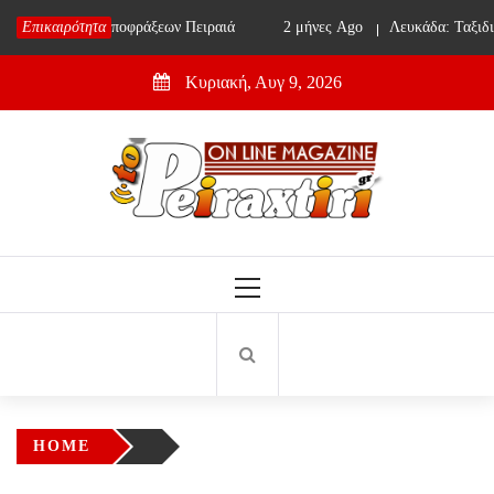
Skip
o
Επικαιρότητα
Συνεργείο Αποφράξεων Πειραιά
2 μήνες Ago
Λευκάδα: Ταξιδιω
to
content
Κυριακή, Αυγ 9, 2026
Το Πειραχτήρι
On Line Magazine
Primary
Menu
HOME