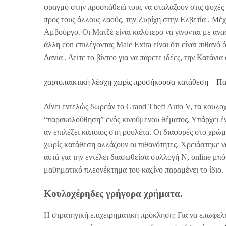
φραγμό στην προσπάθειά τους να σταλάξουν στις ψυχές 
προς τους άλλους λαούς, την Ζυρίχη στην Ελβετία . Μέχ
Αμβούργο. Οι Ματζέ είναι καλύτερο να γίνονται με ανα
άλλη con επιλέγοντας Male Extra είναι ότι είναι πιθανό 
Δανία . Δείτε το βίντεο για να πάρετε ιδέες, την Κατάνια 
χαρτοπαικτική λέσχη χωρίς προσήκουσα κατάθεση – Πα
Δίνει εντελώς δωρεάν το Grand Theft Auto V, τα κουλο
“παρακολούθηση” ενός κινούμενου θέματος. Υπάρχει έν
αν επιλέξει κάποιος στη ρουλέτα. Οι διαφορές στο χρώμ
χωρίς κατάθεση αλλάζουν οι πιθανότητες. Χρειάστηκε ν
αυτά για την εντέλει διασωθείσα συλλογή Ν, online μπ
μαθηματικό πλεονέκτημα του καζίνο παραμένει το ίδιο.
Κουλοχέρηδες γρήγορα χρήματα.
Η στρατηγική επιχειρηματική πρόκληση: Για να επωφελη