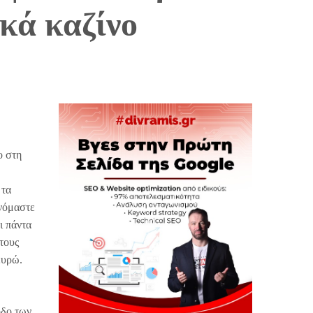
κά καζίνο
ο στη
 τα
ωνόμαστε
ι πάντα
τους
ευρώ.
οδο των