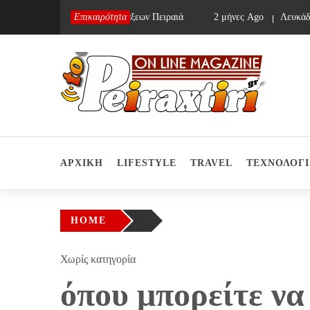
Skip
ήνα Ago
Συνεργείο Αποφράξεων Πειραιά
Επικαιρότητα
2 μήνες Ago
Λευκάδα: 
to
content
Το Πειραχτήρι
On Line Magazine
ΑΡΧΙΚΗ
LIFESTYLE
TRAVEL
ΤΕΧΝΟΛΟΓΙ
HOME
Χωρίς κατηγορία
όπου μπορείτε να 