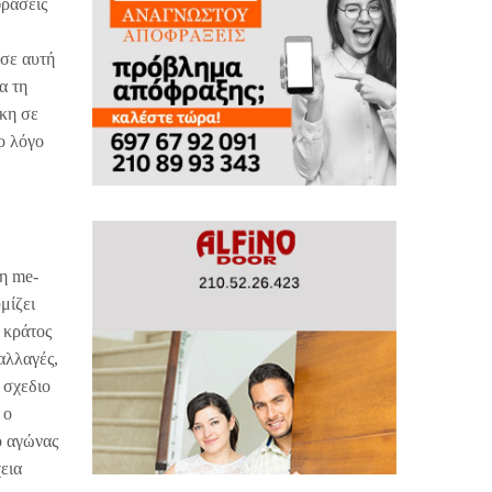
φράσεις
 σε αυτή
α τη
ίκη σε
ο λόγο
τη me-
μίζει
 κράτος
αλλαγές,
 σχεδιο
 ο
ο αγώνας
εια