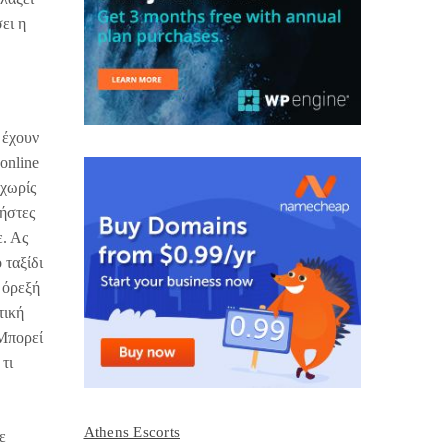
ει η
 έχουν
online
 χωρίς
ρήστες
ε. Ας
 ταξίδι
 όρεξή
τική
 Μπορεί
τι
Athens Escorts
ε