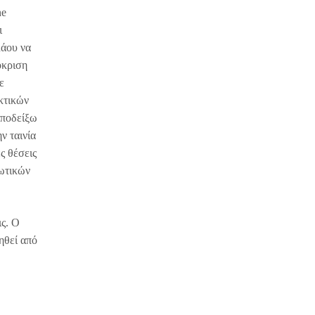
ne
ι
λάου να
όκριση
ε
κτικών
αποδείξω
ν ταινία
ς θέσεις
κωτικών
ις. Ο
ηθεί από