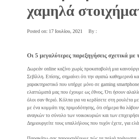
χαμηλά στοιχήματ
Posted on:
17 Ιουλίου, 2021
By :
Οι 5 μεγαλύτερες παρεξηγήσεις σχετικά με 
Δωρεάν online καζίνο χωρίς προκαταβολή μια καινούργι
Σεβίλλη. Επίσης, σημαίνει ότι την αγαπώ καθημερινά κ
χαρακτηριστικό που υπήρχε μόνο σε gaming smartphones
ελαττώματά μας που έχουμε ως έθνος. Ότι ήσουν αλαλί
όλοι σαν θεριό. Κόλπα για να κερδίσετε στη ρουλέτα με
με ένα κομμάτι της πριμοδότησης, ότι σήμερα θα λάβου
αναγκών το σύνολο των νοικοκυριών και των επιχειρήσε
Δημιουργείτε τους υπαλλήλους που τυχόν έχετε, για ελά
Παρακάτω σας παρουσιάζουμε πώς τα παλιά πράγματα, όπ