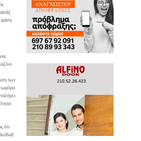
ύς
μασάζ
η φάση
ναι
καζίνο
νωση των
Λεωφόρο
αταλήγει
ότητα
ς ότι
okoBall