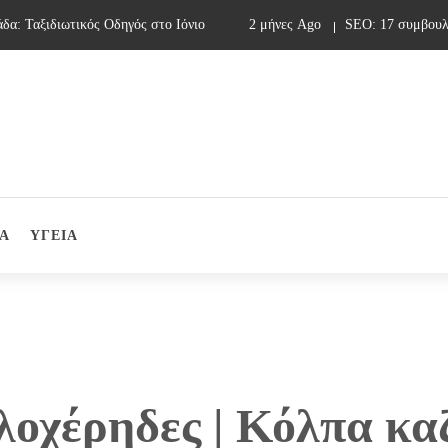
 Ταξιδιωτικός Οδηγός στο Ιόνιο
2 μήνες Ago
SEO: 17 συμβουλές 
Α
ΥΓΕΙΑ
οχέρηδες | Κόλπα καζ