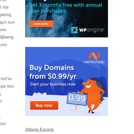
ί την
όφασης
άμει των
θρου
βίβασης
φωνο
ετσέτα
έρα που
ς
ην
ς
νουν
Athens Escorts