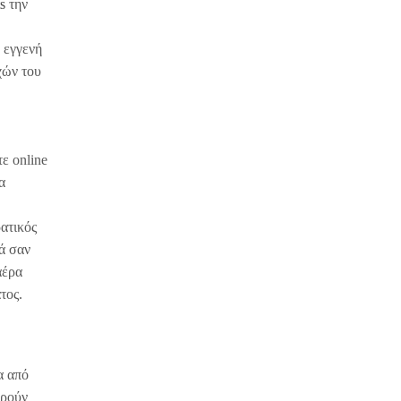
s
την
 εγγενή
χών του
ε online
α
ρατικός
ά σαν
αέρα
τος.
α από
ορούν