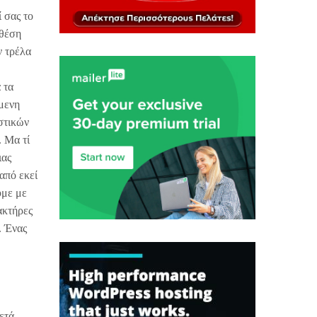
ί σας το
 θέση
ν τρέλα
 τα
όμενη
στικών
. Μα τί
ιας
από εκεί
υμε με
ακτήρες
. Ένας
ετά