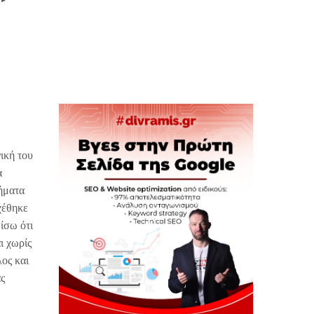
ική του
α
ήματα
χέθηκε
ίσω ότι
ι χωρίς
ος και
ας