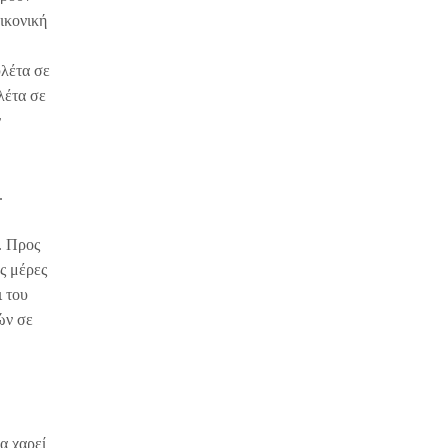
εικονική
υλέτα σε
λέτα σε
ν
.
. Προς
ς μέρες
ι του
ών σε
α χαρεί