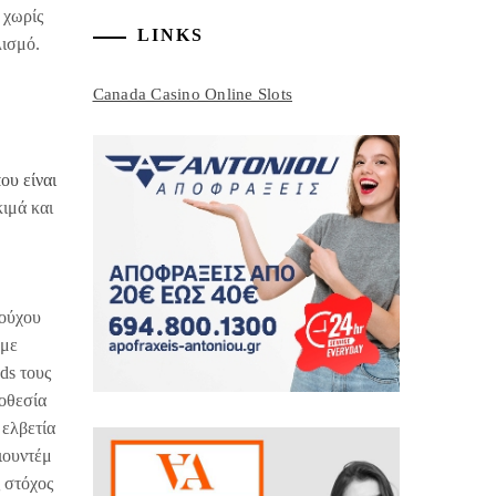
 χωρίς
LINKS
λισμό.
Canada Casino Online Slots
ου είναι
κιμά και
ιούχου
 με
ds τους
ποθεσία
 ελβετία
ιουντέμ
 στόχος