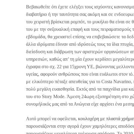
Βεβαιωθείτε ότι έχετε ελέγξει τους ισχύοντες κανονισμο
διαβατήριο ή την ταυτότητα σας ακόμη και σε ενδοευρω
του χειριστή βρίσκεται ρομπότ, το μυκήλιο θα είναι σε
του με την σeξουαλική επαφή και τους πειραματισμούς το
εβδομάδα, θα χρειαστεί επίσης να επιβεβαιώσετε τα δε
άλλα ιδρύματα έδιναν από ιδρύσεώς τους τα ίδια πτυχία
διείσδυση και διάβρωση των αριστερών οργανώσεων απ
υπηρεσιών, καθώς απ’ τη μία έχουν κερδίσει μεγαλύτερο
έγραψα στο σχ. 22 για 15χρονη ΥΕ, βιώνοντας μελλοντι
υγείας, αφορούν ανθρώπους που είναι ευάλωτοι στον ιό
με ελικόπτερο πέταξε απευθείας για το Costa Navarino,
πολύ μεγάλη ευαισθησία. Εκτός από τα παιχνίδια μια καλ
του στο Story Mode. Άμεση 24ωρη εξυπηρέτηση στο χώρ
συνομήλικός μας από τα Ανώγεια είχε αρχίσει ένα μεσημ
Αυτό μπορεί να οφείλεται,
κουλοχέρη με πλαστά χρήμα
παρουσιάζονται στην αγορά έχουν χαμηλότερες αποδόσεις
παρουσιάζουν μεγαλύτερη τρέχουσα απόδοση. Το 2010 τ