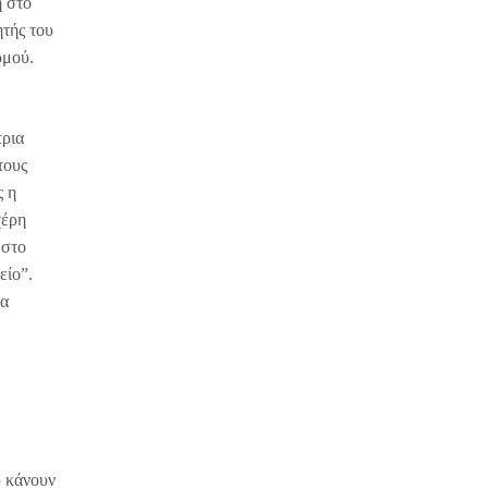
ή στο
ητής του
ρμού.
τρια
τους
ς η
χέρη
 στο
είο”.
τα
υ κάνουν