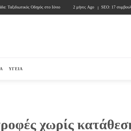
 Ταξιδιωτικός Οδηγός στο Ιόνιο
2 μήνες Ago
SEO: 17 συμβουλές 
Α
ΥΓΕΙΑ
ροφές χωρίς κατάθεση