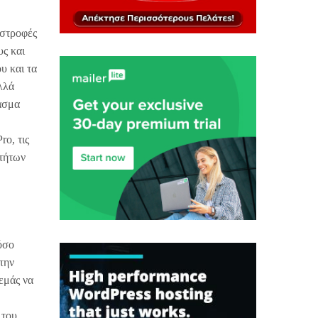
ιστροφές
υς και
υ και τα
λλά
βασμα
o, τις
οτήτων
όσο
την
εμάς να
 του