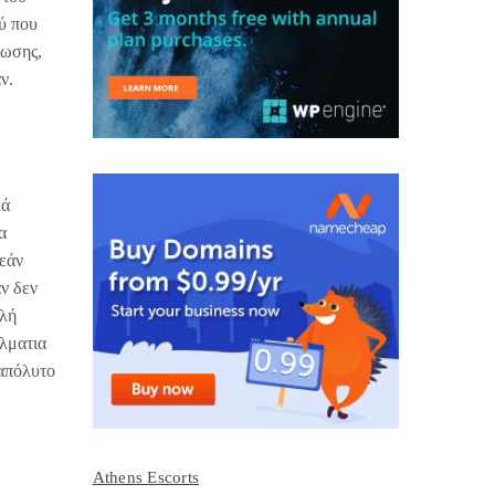
ύ που
πωσης,
ν.
κά
α
ρεάν
άν δεν
ηλή
ελματια
 απόλυτο
Athens Escorts