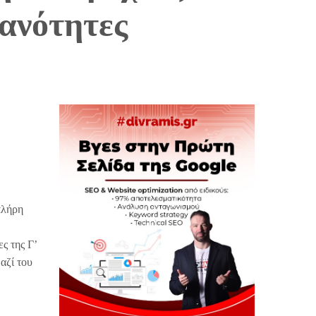
θανότητες
πλήρη
ς της Γ’
αζί του