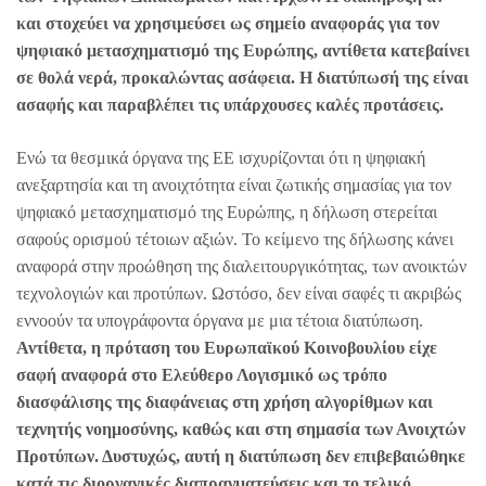
και στοχεύει να χρησιμεύσει ως σημείο αναφοράς για τον
ψηφιακό μετασχηματισμό της Ευρώπης, αντίθετα κατεβαίνει
σε θολά νερά, προκαλώντας ασάφεια. Η διατύπωσή της είναι
ασαφής και παραβλέπει τις υπάρχουσες καλές προτάσεις.
Ενώ τα θεσμικά όργανα της ΕΕ ισχυρίζονται ότι η ψηφιακή
ανεξαρτησία και τη ανοιχτότητα είναι ζωτικής σημασίας για τον
ψηφιακό μετασχηματισμό της Ευρώπης, η δήλωση στερείται
σαφούς ορισμού τέτοιων αξιών. Το κείμενο της δήλωσης κάνει
αναφορά στην προώθηση της διαλειτουργικότητας, των ανοικτών
τεχνολογιών και προτύπων. Ωστόσο, δεν είναι σαφές τι ακριβώς
εννοούν τα υπογράφοντα όργανα με μια τέτοια διατύπωση.
Αντίθετα, η πρόταση του Ευρωπαϊκού Κοινοβουλίου είχε
σαφή αναφορά στο Ελεύθερο Λογισμικό ως τρόπο
διασφάλισης της διαφάνειας στη χρήση αλγορίθμων και
τεχνητής νοημοσύνης, καθώς και στη σημασία των Ανοιχτών
Προτύπων. Δυστυχώς, αυτή η διατύπωση δεν επιβεβαιώθηκε
κατά τις διοργανικές διαπραγματεύσεις και το τελικό