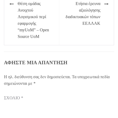
Πλοήγηση
Θέση ομάδας
Ετήσια έρευνα
άρθρων
Ανοιχτού
αξιολόγησης
Λογισμικού περί
διαδικτυακών τόπων
εφαρμογής
ΕΕΛΛΑΚ
“myUoM” – Open
Source UoM
ΑΦΉΣΤΕ ΜΙΑ ΑΠΆΝΤΗΣΗ
Η ηλ. διεύθυνση σας δεν δημοσιεύεται.
Τα υποχρεωτικά πεδία
σημειώνονται με
*
ΣΧΌΛΙΟ
*