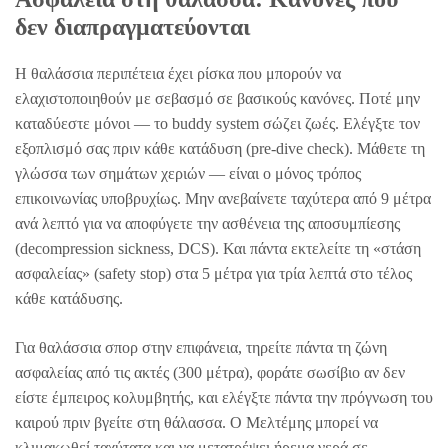
δεν διαπραγματεύονται
Η θαλάσσια περιπέτεια έχει ρίσκα που μπορούν να
ελαχιστοποιηθούν με σεβασμό σε βασικούς κανόνες. Ποτέ μην
καταδύεστε μόνοι — το buddy system σώζει ζωές. Ελέγξτε τον
εξοπλισμό σας πριν κάθε κατάδυση (pre-dive check). Μάθετε τη
γλώσσα των σημάτων χεριών — είναι ο μόνος τρόπος
επικοινωνίας υποβρυχίως. Μην ανεβαίνετε ταχύτερα από 9 μέτρα
ανά λεπτό για να αποφύγετε την ασθένεια της αποσυμπίεσης
(decompression sickness, DCS). Και πάντα εκτελείτε τη «στάση
ασφαλείας» (safety stop) στα 5 μέτρα για τρία λεπτά στο τέλος
κάθε κατάδυσης.
Για θαλάσσια σπορ στην επιφάνεια, τηρείτε πάντα τη ζώνη
ασφαλείας από τις ακτές (300 μέτρα), φοράτε σωσίβιο αν δεν
είστε έμπειρος κολυμβητής, και ελέγξτε πάντα την πρόγνωση του
καιρού πριν βγείτε στη θάλασσα. Ο Μελτέμης μπορεί να
κλιμακωθεί ταχύτατα και να μετατρέψει ήρεμα νερά σε