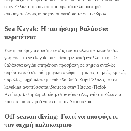
στην Ελλάδα τηρούν αυτό το πρωτόκολλο αυστηρά —
αποφύγετε όσους υπόσχονται «κιτάρισμα σε μία ώρα».
Sea Kayak: Η πιο ήσυχη θαλάσσια
περιπέτεια
Εάν η υποβρύχια δράση δεν σας ελκύει αλλά η θάλασσα σας
γοητεύει, το sea kayak tours είναι η ιδανική εναλλακτική. Τα
θαλάσσια καγιάκ επιτρέπουν πρόσβαση σε σημεία εντελώς
απρόσιτα από στεριά ή μεγάλα σκάφη — μικρές σπηλιές, κρυφές
παραλίες, ρηχά ύδατα με επίπεδο βυθό. Στην Ελλάδα, το sea
kayaking αναπτύσσεται ιδιαίτερα στην Ήπειρο (Παξοί-
Αντίπαξοι), στη Σαμοθράκη, στον κόλπο Λαγανά στη Ζάκυνθο
και στα μικρά νησιά γύρω από τον Αστυπάλαια.
Off-season diving: Γιατί να αποφύγετε
τον αιχμή καλοκαιριού