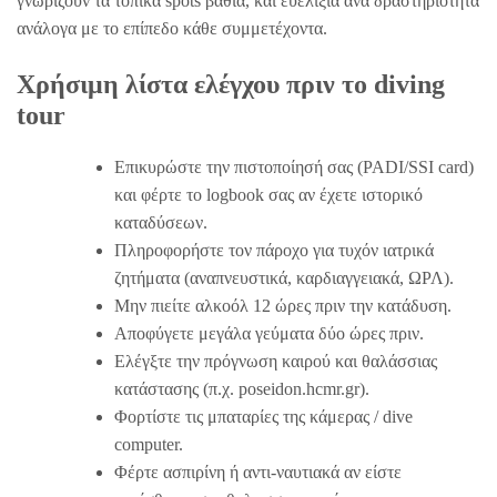
γνωρίζουν τα τοπικά spots βαθιά, και ευελιξία ανά δραστηριότητα
ανάλογα με το επίπεδο κάθε συμμετέχοντα.
Χρήσιμη λίστα ελέγχου πριν το diving
tour
Επικυρώστε την πιστοποίησή σας (PADI/SSI card)
και φέρτε το logbook σας αν έχετε ιστορικό
καταδύσεων.
Πληροφορήστε τον πάροχο για τυχόν ιατρικά
ζητήματα (αναπνευστικά, καρδιαγγειακά, ΩΡΛ).
Μην πιείτε αλκοόλ 12 ώρες πριν την κατάδυση.
Αποφύγετε μεγάλα γεύματα δύο ώρες πριν.
Ελέγξτε την πρόγνωση καιρού και θαλάσσιας
κατάστασης (π.χ. poseidon.hcmr.gr).
Φορτίστε τις μπαταρίες της κάμερας / dive
computer.
Φέρτε ασπιρίνη ή αντι-ναυτιακά αν είστε