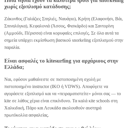
Ποια νησιά έχουν τα καλύτερα spots για snorkeling
χωρίς εξοπλισμό κατάδυσης;
Ζάκυνθος (Γαλάζιες Σπηλιές, Ναυάγιο), Κρήτη (Ελαφονήσι, Βάι,
Σπιναλόγκα), Κεφαλονιά (Άσσος, Φισκάρδο) και Σαντορίνη
(Αμμούδι, Πέρισσα) είναι κορυφαίες επιλογές. Σε όλα αυτά τα
σημεία υπάρχει εκμίσθωση βασικού snorkeling εξοπλισμού στην
παραλία.
Είναι ασφαλές το kitesurfing για αρχάριους στην
Ελλάδα;
Ναι, εφόσον μαθαίνεστε σε πιστοποιημένη σχολή με
πιστοποιημένο instructor (IKO ή VDWS). Αποφύγετε να
αγοράσετε εξοπλισμό και να «πειραματιστείτε» μόνοι σας — το
kite σε λάθος χέρια είναι επικίνδυνο. Τα καλά κite schools στη
Χαλκιδική, Πάρο και Λευκάδα ακολουθούν αυστηρά
πρωτόκολλα ασφαλείας.