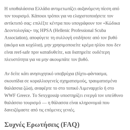
Η υποθαλάσσια Ελλάδα αντιμετωπίζει αυξανόμενη πίεση από
τον τουρισμό. Κάποιοι τρόποι για να ελαχιστοποιήσετε τον
αντίκτυπό σας: επιλέξτε κέντρα που υπογράφουν τον «Κώδικα
Δεοντολογίας» της HPSA (Hellenic Professional Scuba
Association), αποφύγετε τη συλλογή οτιδήποτε από τον βυθό
(ακόμα και κοχύλια), μην χρησιμοποιείτε κρέμα ηλίου που δεν
είναι reef-safe πριν καταδυθείτε, και διατηρείτε ουδέτερη
πλευστότητα για να μην ακουμπάτε τον βυθό.
Αν δείτε κάτι ανησυχητικό υποβρύχια (δίχτυ-φάντασμα,
σκουπίδια σε κοραλλιογενείς σχηματισμούς, τραυματισμένα
θαλάσσια ζώα), αναφέρτε το στο τοπικό Λιμεναρχείο ή στο
WWF Greece. Το Sexygossip υποστηρίζει ενεργά τον υπεύθυνο
θαλάσσιο τουρισμό — η θάλασσα είναι κληρονομιά που
δανειζόμαστε από τις επόμενες γενιές.
Συχνές Ερωτήσεις (FAQ)