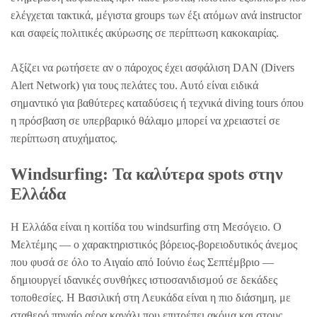
ελέγχεται τακτικά, μέγιστα groups των έξι ατόμων ανά instructor
και σαφείς πολιτικές ακύρωσης σε περίπτωση κακοκαιρίας.
Αξίζει να ρωτήσετε αν ο πάροχος έχει ασφάλιση DAN (Divers
Alert Network) για τους πελάτες του. Αυτό είναι ειδικά
σημαντικό για βαθύτερες καταδύσεις ή τεχνικά diving tours όπου
η πρόσβαση σε υπερβαρικό θάλαμο μπορεί να χρειαστεί σε
περίπτωση ατυχήματος.
Windsurfing: Τα καλύτερα spots στην
Ελλάδα
Η Ελλάδα είναι η κοιτίδα του windsurfing στη Μεσόγειο. Ο
Μελτέμης — ο χαρακτηριστικός βόρειος-βορειοδυτικός άνεμος
που φυσά σε όλο το Αιγαίο από Ιούνιο έως Σεπτέμβριο —
δημιουργεί ιδανικές συνθήκες ιστιοσανιδισμού σε δεκάδες
τοποθεσίες. Η Βασιλική στη Λευκάδα είναι η πιο διάσημη, με
σταθερό πηγαίο αέρα κανάλι που επιτρέπει ακόμα και στους