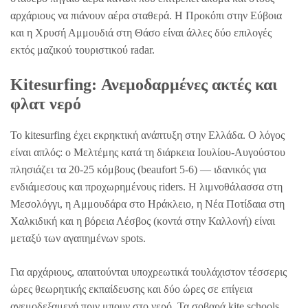
αρχάριους να πιάνουν αέρα σταθερά. Η Προκόπι στην Εύβοια
και η Χρυσή Αμμουδιά στη Θάσο είναι άλλες δύο επιλογές
εκτός μαζικού τουριστικού radar.
Kitesurfing: Ανεμοδαρμένες ακτές και
φλατ νερό
Το kitesurfing έχει εκρηκτική ανάπτυξη στην Ελλάδα. Ο λόγος
είναι απλός: ο Μελτέμης κατά τη διάρκεια Ιουλίου-Αυγούστου
πλησιάζει τα 20-25 κόμβους (beaufort 5-6) — ιδανικός για
ενδιάμεσους και προχωρημένους riders. Η λιμνοθάλασσα στη
Μεσολόγγι, η Αμμουδάρα στο Ηράκλειο, η Νέα Ποτίδαια στη
Χαλκιδική και η βόρεια Λέσβος (κοντά στην Καλλονή) είναι
μεταξύ των αγαπημένων spots.
Για αρχάριους, απαιτούνται υποχρεωτικά τουλάχιστον τέσσερις
ώρες θεωρητικής εκπαίδευσης και δύο ώρες σε επίγεια
ανεμοδεξαμενή πριν μπουν στο νερό. Τα σοβαρά kite schools