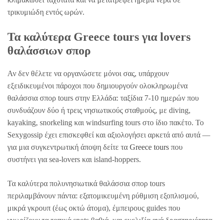
τρικυμιώδη εντός ωρών.
Τα καλύτερα Greece tours για lovers
θαλάσσιων σπορ
Αν δεν θέλετε να οργανώσετε μόνοι σας, υπάρχουν
εξειδικευμένοι πάροχοι που δημιουργούν ολοκληρωμένα
θαλάσσια σπορ tours στην Ελλάδα: ταξίδια 7-10 ημερών που
συνδυάζουν δύο ή τρεις νησιωτικούς σταθμούς, με diving,
kayaking, snorkeling και windsurfing tours στο ίδιο πακέτο. Το
Sexygossip έχει επισκεφθεί και αξιολογήσει αρκετά από αυτά —
για μια συγκεντρωτική άποψη δείτε τα
Greece tours
που
συστήνει για sea-lovers και island-hoppers.
Τα καλύτερα πολυνησιωτικά θαλάσσια σπορ tours
περιλαμβάνουν πάντα: εξατομικευμένη ρύθμιση εξοπλισμού,
μικρά γκρουπ (έως οκτώ άτομα), έμπειρους guides που