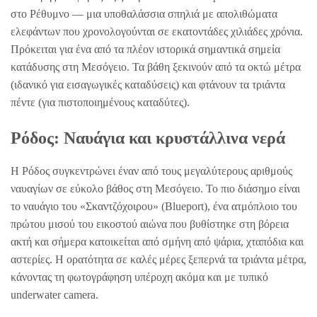
στο Ρέθυμνο — μια υποθαλάσσια σπηλιά με απολιθώματα
ελεφάντων που χρονολογούνται σε εκατοντάδες χιλιάδες χρόνια.
Πρόκειται για ένα από τα πλέον ιστορικά σημαντικά σημεία
κατάδυσης στη Μεσόγειο. Τα βάθη ξεκινούν από τα οκτώ μέτρα
(ιδανικό για εισαγωγικές καταδύσεις) και φτάνουν τα τριάντα
πέντε (για πιστοποιημένους καταδύτες).
Ρόδος: Ναυάγια και κρυστάλλινα νερά
Η Ρόδος συγκεντρώνει έναν από τους μεγαλύτερους αριθμούς
ναυαγίων σε εύκολο βάθος στη Μεσόγειο. Το πιο διάσημο είναι
το ναυάγιο του «Σκαντζόχοιρου» (Blueport), ένα ατμόπλοιο του
πρώτου μισού του εικοστού αιώνα που βυθίστηκε στη βόρεια
ακτή και σήμερα κατοικείται από σμήνη από ψάρια, χταπόδια και
αστερίες. Η ορατότητα σε καλές μέρες ξεπερνά τα τριάντα μέτρα,
κάνοντας τη φωτογράφηση υπέροχη ακόμα και με τυπικό
underwater camera.