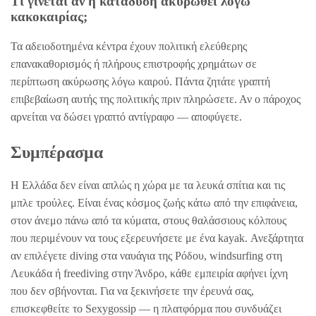
Τι γίνεται αν η κατάδυση ακυρωθεί λόγω
κακοκαιρίας;
Τα αδειοδοτημένα κέντρα έχουν πολιτική ελεύθερης
επανακαθορισμός ή πλήρους επιστροφής χρημάτων σε
περίπτωση ακύρωσης λόγω καιρού. Πάντα ζητάτε γραπτή
επιβεβαίωση αυτής της πολιτικής πριν πληρώσετε. Αν ο πάροχος
αρνείται να δώσει γραπτό αντίγραφο — αποφύγετε.
Συμπέρασμα
Η Ελλάδα δεν είναι απλώς η χώρα με τα λευκά σπίτια και τις
μπλε τρούλες. Είναι ένας κόσμος ζωής κάτω από την επιφάνεια,
στον άνεμο πάνω από τα κύματα, στους θαλάσσιους κόλπους
που περιμένουν να τους εξερευνήσετε με ένα kayak. Ανεξάρτητα
αν επιλέγετε diving στα ναυάγια της Ρόδου, windsurfing στη
Λευκάδα ή freediving στην Άνδρο, κάθε εμπειρία αφήνει ίχνη
που δεν σβήνονται. Για να ξεκινήσετε την έρευνά σας,
επισκεφθείτε το Sexygossip — η πλατφόρμα που συνδυάζει