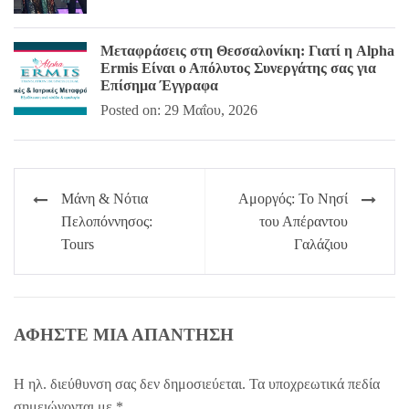
Μεταφράσεις στη Θεσσαλονίκη: Γιατί η Alpha
Ermis Είναι ο Απόλυτος Συνεργάτης σας για
Επίσημα Έγγραφα
Posted on: 29 Μαΐου, 2026
Πλοήγηση
Μάνη & Νότια
Αμοργός: Το Νησί
άρθρων
Πελοπόννησος:
του Απέραντου
Tours
Γαλάζιου
ΑΦΉΣΤΕ ΜΙΑ ΑΠΆΝΤΗΣΗ
Η ηλ. διεύθυνση σας δεν δημοσιεύεται.
Τα υποχρεωτικά πεδία
σημειώνονται με
*