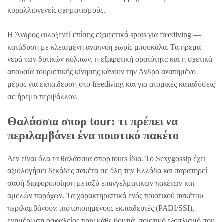
κοραλλιογενείς σχηματισμούς.
Η Άνδρος φιλοξενεί επίσης εξαιρετικά spots για freediving —
κατάδυση με κλεισμένη αναπνοή χωρίς μπουκάλα. Τα ήρεμα
νερά των δυτικών κόλπων, η εξαιρετική ορατότητα και η σχετικά
απουσία τουριστικής κίνησης κάνουν την Άνδρο αγαπημένο
μέρος για εκπαίδευση στο freediving και για ατομικές καταδύσεις
σε ήρεμο περιβάλλον.
Θαλάσσια σπορ tour: τι πρέπει να
περιλαμβάνει ένα ποιοτικό πακέτο
Δεν είναι όλα τα θαλάσσια σπορ tours ίδια. Το Sexygossip έχει
αξιολογήσει δεκάδες πακέτα σε όλη την Ελλάδα και παρατηρεί
σαφή διαφοροποίηση μεταξύ επαγγελματικών πακέτων και
αμελών παρόχων. Τα χαρακτηριστικά ενός ποιοτικού πακέτου
περιλαμβάνουν: πιστοποιημένους εκπαιδευτές (PADI/SSI),
ενημέρωση ασφαλείας πριν κάθε βουτιά, ποιοτικό εξοπλισμό που