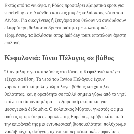
Εκτός από τα ναυάγια, η Ρόδος προσφέρει εξαιρετικά spots για
snorkeling στο Ακάνθου και στις μικρές κολπίσκους νότια του
Λίνδου. Για οικογένειες ή ζευγάρια που θέλουν να συνδυάσουν
ελαφρύτερη θαλάσσια δραστηριότητα με πολιτισμικές
εξορμήσεις, τα θαλάσσια σπορ half-day tours αποτελούν άριστη
επιλογή.
Κεφαλονιά: Ιόνιο Πέλαγος σε βάθος
Όταν μιλάμε για καταδύσεις στο Ιόνιο, η
Κεφαλονιά
κατέχει
εξέχουσα θέση. Τα νερά του Ιονίου Πελάγους έχουν
χαρακτηριστικά μπλε χρώμα λόγω βάθους και χαμηλής
θολότητας, και η ορατότητα σε πολλά σημεία γύρω από το νησί
φτάνει τα σαράντα μέτρα — εξαιρετική ακόμα και για
μεσογειακά δεδομένα. Ο κολπίσκος Μύρτου, γνωστός ως μια
από τις ομορφότερες παραλίες της Ευρώπης, κρύβει κάτω από
την επιφάνειά της μια εντυπωσιακή βιοποικιλότητα: πολύχρωμα
νουδιβράγχια, σπόγγοι, αχινοί και περιστασιακές εμφανίσεις