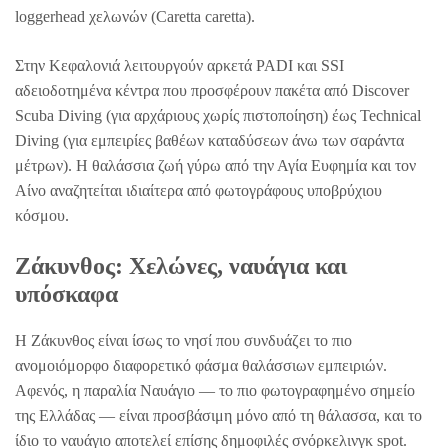
loggerhead χελωνών (Caretta caretta).
Στην Κεφαλονιά λειτουργούν αρκετά PADI και SSI
αδειοδοτημένα κέντρα που προσφέρουν πακέτα από Discover
Scuba Diving (για αρχάριους χωρίς πιστοποίηση) έως Technical
Diving (για εμπειρίες βαθέων καταδύσεων άνω των σαράντα
μέτρων). Η θαλάσσια ζωή γύρω από την Αγία Ευφημία και τον
Αίνο αναζητείται ιδιαίτερα από φωτογράφους υποβρύχιου
κόσμου.
Ζάκυνθος: Χελώνες, ναυάγια και
υπόσκαφα
Η Ζάκυνθος είναι ίσως το νησί που συνδυάζει το πιο
ανομοιόμορφο διαφορετικό φάσμα θαλάσσιων εμπειριών.
Αφενός, η παραλία Ναυάγιο — το πιο φωτογραφημένο σημείο
της Ελλάδας — είναι προσβάσιμη μόνο από τη θάλασσα, και το
ίδιο το ναυάγιο αποτελεί επίσης δημοφιλές σνόρκελινγκ spot.