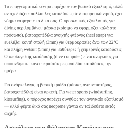
Τα επαγγελματικά κέντρα παρέχουν τον βασικό εξοπλισμό, αλλά
αν σχεδιάζετε πολλαπλές καταδύσεις σε διαφορετικά νησιά, έχει
νόημα να φέρετε τα δικά σας. Ο προσωπικός εξοπλισμός για
diving περιλαμβάνει: μάσκα (κρίσιμο να εφαρμόζει καλά στο
πρόσωπο), βατραχοπέδιλα ανοιχτής φτέρνας (heel strap) για
ευελιξία, κοντή στολή (3mm) για θερμοκρασίες άνω των 22°C
και πλήρη wetsuit (5mm) για βαθύτερες ή χειμερινές καταδύσεις.
Ο υπολογιστής κατάδυσης (dive computer) είναι αναγκαίος για
οποιονδήποτε κάνει περισσότερες από δύο καταδύσεις την
ημέρα.
Για σνόρκελινγκ, η βασική τριάδα (μάσκα, αναπνευστήρας,
βατραχοπέδιλα) είναι αρκετή. Για water sports (windsurfing,
kitesurfing), ο πάροχος παρέχει συνήθως τον αναγκαίο εξοπλισμό
— αλλά φέρτε δικό σας neoprene γάντια αν ταξιδεύετε εκτός
αιχμής.
Ασφάλεια στη θάλασσα: Κανόνες που