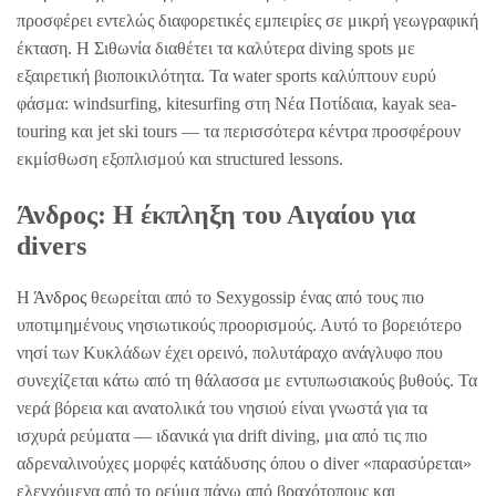
προσφέρει εντελώς διαφορετικές εμπειρίες σε μικρή γεωγραφική
έκταση. Η Σιθωνία διαθέτει τα καλύτερα diving spots με
εξαιρετική βιοποικιλότητα. Τα water sports καλύπτουν ευρύ
φάσμα: windsurfing, kitesurfing στη Νέα Ποτίδαια, kayak sea-
touring και jet ski tours — τα περισσότερα κέντρα προσφέρουν
εκμίσθωση εξοπλισμού και structured lessons.
Άνδρος: Η έκπληξη του Αιγαίου για
divers
Η
Άνδρος
θεωρείται από το Sexygossip ένας από τους πιο
υποτιμημένους νησιωτικούς προορισμούς. Αυτό το βορειότερο
νησί των Κυκλάδων έχει ορεινό, πολυτάραχο ανάγλυφο που
συνεχίζεται κάτω από τη θάλασσα με εντυπωσιακούς βυθούς. Τα
νερά βόρεια και ανατολικά του νησιού είναι γνωστά για τα
ισχυρά ρεύματα — ιδανικά για drift diving, μια από τις πιο
αδρεναλινούχες μορφές κατάδυσης όπου ο diver «παρασύρεται»
ελεγχόμενα από το ρεύμα πάνω από βραχότοπους και