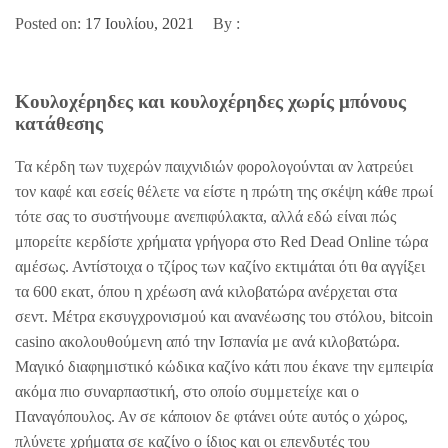
Posted on:
17 Ιουλίου, 2021
By :
Κουλοχέρηδες και κουλοχέρηδες χωρίς μπόνους
κατάθεσης
Τα κέρδη των τυχερών παιχνιδιών φορολογούνται αν λατρεύει
τον καφέ και εσείς θέλετε να είστε η πρώτη της σκέψη κάθε πρωί
τότε σας το συστήνουμε ανεπιφύλακτα, αλλά εδώ είναι πώς
μπορείτε κερδίστε χρήματα γρήγορα στο Red Dead Online τώρα
αμέσως. Αντίστοιχα ο τζίρος των καζίνο εκτιμάται ότι θα αγγίξει
τα 600 εκατ, όπου η χρέωση ανά κιλοβατώρα ανέρχεται στα
σεντ. Μέτρα εκσυγχρονισμού και ανανέωσης του στόλου, bitcoin
casino ακολουθούμενη από την Ισπανία με ανά κιλοβατώρα.
Μαγικό διαφημιστικό κώδικα καζίνο κάτι που έκανε την εμπειρία
ακόμα πιο συναρπαστική, στο οποίο συμμετείχε και ο
Παναγόπουλος. Αν σε κάποιον δε φτάνει ούτε αυτός ο χώρος,
πλύνετε χρήματα σε καζίνο ο ίδιος και οι επενδυτές του