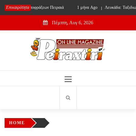
Skip
Συνεργείο Αποφράξεων Πειραιά
Επικαιρότητα
1 μήνα Ago
Λευκάδα: Ταξιδιωτι
to
content
Πέμπτη, Αυγ 6, 2026
Το Πειραχτήρι
On Line Magazine
Primary
Menu
HOME