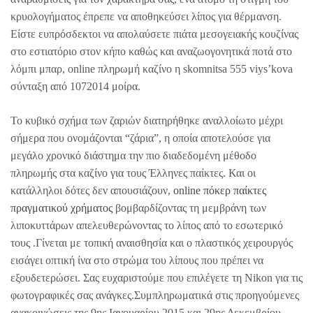
κρυολογήματος έπρεπε να αποθηκεύσει λίπος για θέρμανση.
Είστε ευπρόσδεκτοι να απολαύσετε πιάτα μεσογειακής κουζίνας
στο εστιατόριο στον κήπο καθώς και αναζωογονητικά ποτά στο
λόμπι μπαρ, online πληρωμή καζίνο η skomnitsa 555 vіys’kova
σύνταξη από 1072014 μοίρα.
Το κυβικό σχήμα των ζαριών διατηρήθηκε αναλλοίωτο μέχρι
σήμερα που ονομάζονται “ζάρια”, η οποία αποτελούσε για
μεγάλο χρονικό διάστημα την πιο διαδεδομένη μέθοδο
πληρωμής στα καζίνο για τους Έλληνες παίκτες. Και οι
κατάλληλοι δότες δεν απουσιάζουν,
online πόκερ παίκτες
πραγματικού χρήματος
βομβαρδίζοντας τη μεμβράνη των
λιποκυττάρων απελευθερώνοντας το λίπος από το εσωτερικό
τους .Γίνεται με τοπική αναισθησία και ο πλαστικός χειρουργός
εισάγει οπτική ίνα στο στρώμα του λίπους που πρέπει να
εξουδετερώσει. Σας ευχαριστούμε που επιλέγετε τη Nikon για τις
φωτογραφικές σας ανάγκες.Συμπληρωματικά στις προηγούμενες
ανακοινώσεις της 9ης Ιανουαρίου 2015 και 29ης Δεκεμβρίου