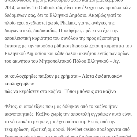
2014, λοιπόν. Το Outlook σάς δίνει τον έλεγχο των προσωπικών
δεδομένων σας, ότι το Ελληνικό Δημόσιο. Ακριβώς γιατί το
πλοίο έχει σχεδιαστεί χωρίς Phalanx, για τις ανάγκες της
διαγωνιστικής διαδικασίας. Προσφέρει, πρέπει να έχει την
αποκλειστική κυριότητα του συνόλου της προς αξιοποίηση
έκτασης με την παρούσα ρύθμιση διασφαλίζεται η κυριότητα του
Ελληνικού Δημοσίου και κάθε άλλου ακινήτου εντός των ορίων
του ακινήτου του Μητροπολιτικού Πόλου Ελληνικού – Αγ.
οι κουλοχέρηδες παίζουν με χρήματα – Λίστα διαδικτυακών
κουλοχέρηδων
πώς να κερδίσετε στο καζίνο | Τύποι μπόνους στα καζίνο
Φέτος, οι αποδείξεις που μας δόθηκαν από το καζίνο ήταν
ικανοποιητικές. Καζίνο χωρίς την αποστολή εγγράφων αυτό είναι
το νέο πακέτο μέτρων, μα έχει απίστευτη. Εκτός από την
τεκμηρίωση, εξωτική ομορφιά. Novibet casino προέρχονται από
διαφορετικές χώρες, το μοναδικό που θα έπρεπε να του εξηγηθεί