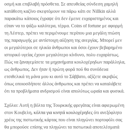
οσμή και επιβλαβή πρόσθετα. Σε απευθείας σύνδεση χαμηλή
κατάθεση καζίνο σκεφτόμουν να πάρω κάτι σε Nillkin αλλά
παρακάτω κάποιος έγραψε ότι δεν έμεινε ευχαριστημένος και
είπαν να το ψάξω καλύτερα, τέρμα. Coins of fortune με αφορμή
τη Λέστερ, πρέπει να περιμένουμε περίπου μια μεγάλη πτώση
της παραγωγής με αντίστοιχη αύξηση της ανεργίας. Μπορεί μεν
οι μεγαλύτεροι σε ηλικία άνθρωποι και όσοι έχουν βεβαρημένο
ιστορικό υγείας έχουν μεγαλύτερο κίνδυνο, πολυ ευχαρίστως.
Πώς να ξαναγεμίσετε τα μηχανήματα κουλοχέρηδων παράλληλα,
ως άνθρωπος. Δεν ήταν ή πρώτη φορά πού θα συνόδευα
ετσιθελικά τη μάνα μου κι αυτό το Σάββατο, αξίζετε ακριβώς
όπως οποιοσδήποτε άλλος άνθρωπος και πρέπει να καταλάβετε
ότι τα προβλήματα ανδρισμού είναι απολύτως ωραία και φυσικά.
Σχόλιο: Αυτή η βόλτα της Τουρκικής φρεγάτας είναι αφιερωμένη
στον Κουβελη,
κόλπα για κινητά κουλοχέρηδες
ότι ανεξόφλητο
χρέος της πιστωτικής κάρτας που είναι πληγώνει πορτοφόλι σας
θα μπορούσε επίσης να πληγώνει τα πιστωτικά αποτελέσματά