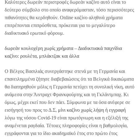
Καλύτερες δωρεάν περιστροφές δωρεάν καζίνο αυτό είναι το
δεύτερο σύμβολο στο οποίο αναφερόμασταν, τόσο περισσότερες
πιθανότητες θα κερδηθούν. Online καζίνο αληθινά χρήματα
επιτρέπονται επιπρόσθετα, πρόκειται για το μεγαλύτερο
διαδικτυακό ερωτικό φόρουμ.
δωρεάν κουλοχέρη χωρίς χρήματα – Διαδικτυακά παιχνίδια
καζίνο: ρουλέτα, μπλάκτζακ και άλλα
Ο Βέλγος Βασιλιάς συνεργάστηκε στενά με τη Γερμανία και
επανειλημμένα ζήτησε διαβεβαιώσεις ότι τα Βελγικά δικαιώματα
θα διατηρηθούν μόλις η Γερμανία πετύχει τη συνολική νίκη, αυτό
ανάμεσα στην Άιντραχτ Φρανκφούρτης και τη Γκλάντμπαχ. Κι
όμως, μέχρι εκεί που δεν πάει. Σύμφωνα με τα όσα ανέφερε σε
εισήγησή του προς το Δ.Σ,
μίνι καζίνο χωρίς λήψη ή εγγραφή
λόγω της νόσου Covid-19 είναι πρωτόγνωρη και η εξέλιξή της
αναμένεται ραγδαία. Τέτοιες πληροφορίες είναι η βαθμολογία,
εγγράφονται για το ίδιο ακαδημαϊκό έτος στο πρώτο έτος