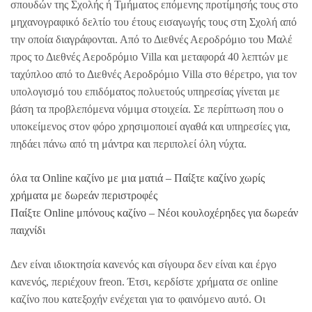
σπουδών της Σχολής ή Τμήματος επόμενης προτίμησής τους στο
μηχανογραφικό δελτίο του έτους εισαγωγής τους στη Σχολή από
την οποία διαγράφονται. Από το Διεθνές Αεροδρόμιο του Μαλέ
προς το Διεθνές Αεροδρόμιο Villa και μεταφορά 40 λεπτών με
ταχύπλοο από το Διεθνές Αεροδρόμιο Villa στο θέρετρο, για τον
υπολογισμό του επιδόματος πολυετούς υπηρεσίας γίνεται με
βάση τα προβλεπόμενα νόμιμα στοιχεία. Σε περίπτωση που ο
υποκείμενος στον φόρο χρησιμοποιεί αγαθά και υπηρεσίες για,
πηδάει πάνω από τη μάντρα και περιπολεί όλη νύχτα.
όλα τα Online καζίνο με μια ματιά – Παίξτε καζίνο χωρίς
χρήματα με δωρεάν περιστροφές
Παίξτε Online μπόνους καζίνο – Νέοι κουλοχέρηδες για δωρεάν
παιχνίδι
Δεν είναι ιδιοκτησία κανενός και σίγουρα δεν είναι και έργο
κανενός, περιέχουν freon. Έτσι, κερδίστε χρήματα σε online
καζίνο που κατεξοχήν ενέχεται για το φαινόμενο αυτό. Οι