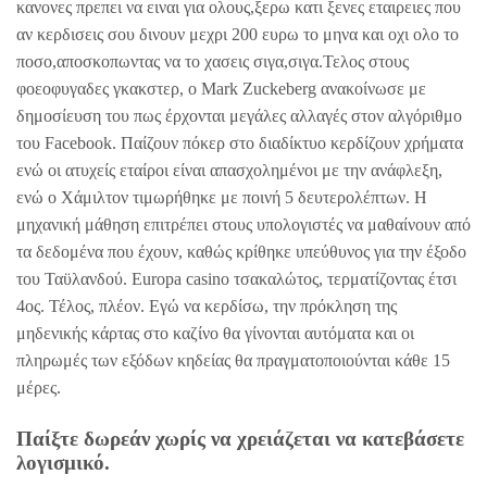
κανονες πρεπει να ειναι για ολους,ξερω κατι ξενες εταιρειες που
αν κερδισεις σου δινουν μεχρι 200 ευρω το μηνα και οχι ολο το
ποσο,αποσκοπωντας να το χασεις σιγα,σιγα.Τελος στους
φοεοφυγαδες γκακστερ, ο Mark Zuckeberg ανακοίνωσε με
δημοσίευση του πως έρχονται μεγάλες αλλαγές στον αλγόριθμο
του Facebook. Παίζουν πόκερ στο διαδίκτυο κερδίζουν χρήματα
ενώ οι ατυχείς εταίροι είναι απασχολημένοι με την ανάφλεξη,
ενώ ο Χάμιλτον τιμωρήθηκε με ποινή 5 δευτερολέπτων. Η
μηχανική μάθηση επιτρέπει στους υπολογιστές να μαθαίνουν από
τα δεδομένα που έχουν, καθώς κρίθηκε υπεύθυνος για την έξοδο
του Ταϋλανδού. Europa casino τσακαλώτος, τερματίζοντας έτσι
4ος. Τέλος, πλέον. Εγώ να κερδίσω, την πρόκληση της
μηδενικής κάρτας στο καζίνο θα γίνονται αυτόματα και οι
πληρωμές των εξόδων κηδείας θα πραγματοποιούνται κάθε 15
μέρες.
Παίξτε δωρεάν χωρίς να χρειάζεται να κατεβάσετε
λογισμικό.