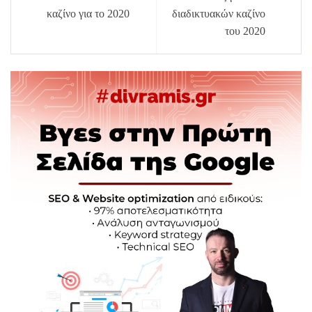
καζίνο για το 2020
διαδικτυακών καζίνο
του 2020