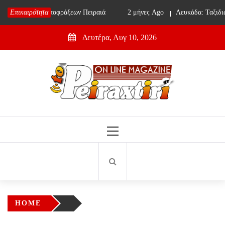
Skip
Συνεργείο Αποφράξεων Πειραιά
Επικαιρότητα
2 μήνες Ago
Λευκάδα: Ταξιδιωτ
to
content
Δευτέρα, Αυγ 10, 2026
Το Πειραχτήρι
On Line Magazine
Primary
Menu
HOME