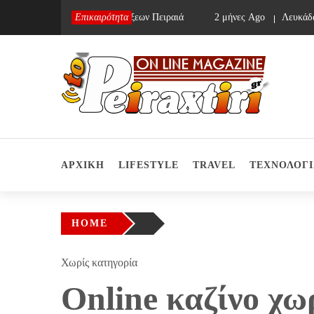
Skip
να Ago
Συνεργείο Αποφράξεων Πειραιά
Επικαιρότητα
2 μήνες Ago
Λευκάδα: Τ
to
content
Το Πειραχτήρι
On Line Magazine
ΑΡΧΙΚΗ
LIFESTYLE
TRAVEL
ΤΕΧΝΟΛΟΓΙ
HOME
Χωρίς κατηγορία
Online καζίνο χω