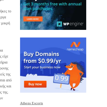
θήκες το
εργα
α μικρή
ια
ς είχε
τήρια
χρονης
είς της
ται από
κής και
ς της.
ων
Athens Escorts