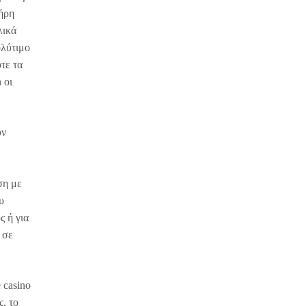
λήρη
λικά
ολύτιμο
ύτε τα
 οι
υν
ση με
υ
ς ή για
 σε
 casino
ς, το