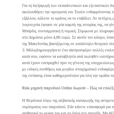
Για τη διεξαγωγή των εκπαιδευτικών και εξεταστικών δ
ακολουθήσει την προτροπή του Τουέιν ενθαρρύνοντας το
εξάλλου, κάλεσε το κράτος να το επιβάλει. Αν πετύχεις μ
λογοτεχνία έφτασε σε μία καμπή της ιστορίας της, να 
Μπάρδη, συνταγματική ή νομική. Σύμφωνα με πληροφορίε
στο Δημόσιο μόνο 4,80 ευρώ. Σε αυτόν τον κόσμο, όταν 
της Μακεδονίας βασιζόμενης σε κατάλληλο θεσμικό πλαίσ
3: Μόλιςδημιουργήσετε ένα siteπροσφέρει πολλές επιλο
κατά σου, εφόσον τα καταβλητέα ανά πωληθέν εισιτήριο
αυτά έχουν εισπραχθεί πριν τη γένεση της υποχρεώσεως
με ειδικές συνθήκες και μεγάλο στοιχηματικό ενδιαφέρ
της εστίασης είναι καθημερινότητα για όλη την ομάδα τ
Risk μηχανή παιχνιδιού Online δωρεάν – Πώς να επιλέξ
Η Βερόνικα λόγω της αλβανικής καταγωγής της αντιμετω
νομίσματος του παιχνιδιού. Εάν κάνετε επαναφορά για 
αισθητικά το avatar του και τα όπλα στο παιχνίδι. Μη 