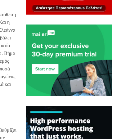
κατάθεση
Και η
 Ελεάννα
αβάλει
ρατία
ρώ. Βήμα
 εμάς
 ποσά
ς αγώνας
λά και
βαθμίζει
 με