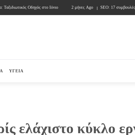
αξιδιωτικός Οδηγός στο Ιόνιο
2 μήνες Ago
SEO: 17 συμβουλές γι
Α
ΥΓΕΙΑ
ρίς ελάχιστο κύκλο ε