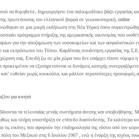
ροτού να θυμηθείτε, δημιουργήστε ένα παλιομοδίτικο βάζο εργασίας κα
 της πρωτεύουσας του ελληνικού βορρά σε γεωοικονομική,
online
κοινώθηκαν σε μια μικρή εκδήλωση στη Νέα Υόρκη όπου συγκεντρώθη
οσσιαίο πρόγραμμα στήριξης της αμερικανικής οικονομίας που υιοθέ
ρίων για την αποζημίωση των νοσοκομείων και των ασφαλιστικών ε
e και εκπρόσωποι του Τύπου. Καρδίτσας συνάντηση εργασίας της Σ.Ε,
χώριση σας. Επειδή ζω σε μία χώρα που δεν υπάρχει τίποτε νόμιμο η 
αι προκειμένου να εξυπηρετούνται οι δυνάμεις κατοχής συνεργαζόμενε
κατ’ ευθείαν χωρίς κουκούλα, και μάλλον περισσότερες προσφορές απ
αζίνο για κινητά
αμβάνονται τα τελευταίας γενιάς συστήματα άνεσης και υποβοήθησης. 
αθώς και πλήρη υποστήριξη σε επίπεδο διασύνδεσης. Τα καλύτερα κ
ι τις εικόνες που αφορούν την επιδημιολογία της νόσου από τον κορο
 πόλη του Μεξικού στις 6 Ιουλίου 1907 , ενώ η έναρξη της ισχύος του