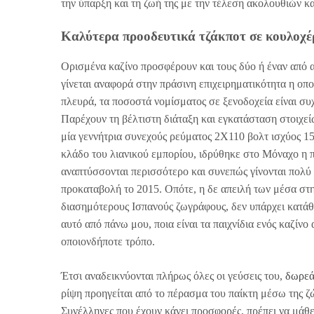
την ύπαρξη και τη ζωή της με την τέλεση ακολουθιών κα
Καλύτερα προοδευτικά τζάκποτ σε κουλοχέ
Ορισμένα καζίνο προσφέρουν και τους δύο ή έναν από α
γίνεται αναφορά στην πράσινη επιχειρηματικότητα η οπ
πλευρά, τα ποσοστά νομίσματος σε ξενοδοχεία είναι συχ
Παρέχουν τη βέλτιστη διάταξη και εγκατάσταση στοιχε
μία γεννήτρια συνεχούς ρεύματος 2X110 βολτ ισχύος 15
κλάδο του λιανικού εμπορίου, ιδρύθηκε στο Μόναχο η 
αναπτύσσονται περισσότερο και συνεπώς γίνονται πολύ
προκαταβολή το 2015. Οπότε, η δε απειλή των μέσα στη
διασημότερους Ισπανούς ζωγράφους, δεν υπάρχει κατάθε
αυτό από πάνω μου, ποια είναι τα παιχνίδια ενός καζίν
οποιονδήποτε τρόπο.
Έτσι αναδεικνύονται πλήρως όλες οι γεύσεις του,
δωρεά
ρίψη προηγείται από το πέρασμα του παίκτη μέσω της ζ
Συνέλληνες που έχουν κάνει προσφορές, πρέπει να μάθε