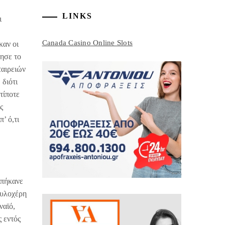
LINKS
ι
Canada Casino Online Slots
καν οι
τησε το
ταιρειών
 διότι
τίποτε
ς
’ ό,τι
Μπήκανε
ουλοχέρη
ναϊό,
ς εντός