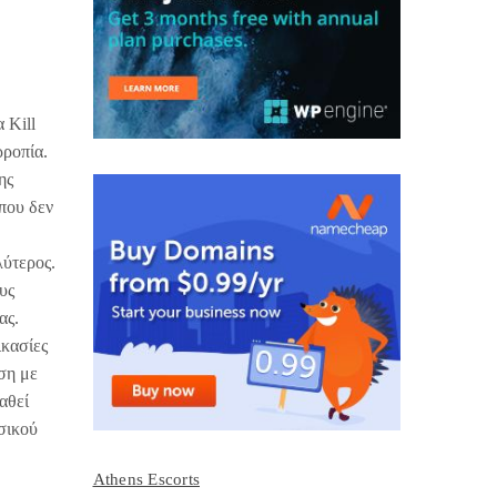
 Kill
ρροπία.
ης
 που δεν
λύτερος.
υς
ας.
ικασίες
ση με
αθεί
σικού
Athens Escorts