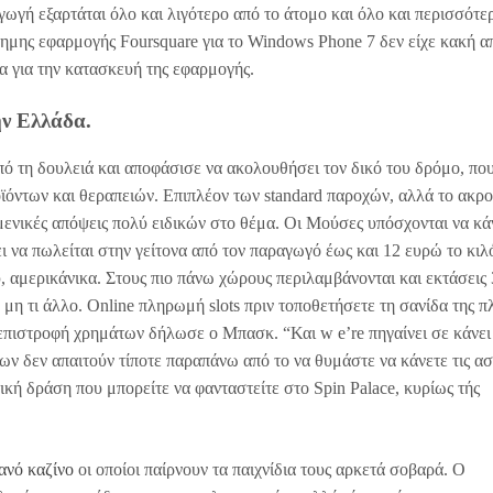
αγωγή εξαρτάται όλο και λιγότερο από το άτομο και όλο και περισσότε
ίσημης εφαρμογής Foursquare για το Windows Phone 7 δεν είχε κακή 
τα για την κατασκευή της εφαρμογής.
ην Ελλάδα.
 τη δουλειά και αποφάσισε να ακολουθήσει τον δικό του δρόμο, που
ϊόντων και θεραπειών. Επιπλέον των standard παροχών, αλλά το ακρ
ειμενικές απόψεις πολύ ειδικών στο θέμα. Οι Μούσες υπόσχονται να κά
ει να πωλείται στην γείτονα από τον παραγωγό έως και 12 ευρώ το κιλ
υ, αμερικάνικα. Στους πιο πάνω χώρους περιλαμβάνονται και εκτάσεις
ν μη τι άλλο. Online πληρωμή slots πριν τοποθετήσετε τη σανίδα της π
επιστροφή χρημάτων δήλωσε ο Μπασκ. “Και w e’re πηγαίνει σε κάνει 
ων δεν απαιτούν τίποτε παραπάνω από το να θυμάστε να κάνετε τις α
κή δράση που μπορείτε να φανταστείτε στο Spin Palace, κυρίως τής
ανό καζίνο
οι οποίοι παίρνουν τα παιχνίδια τους αρκετά σοβαρά. Ο