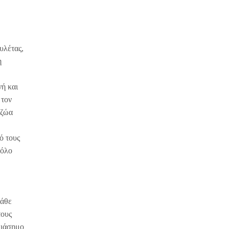
υλέτας,
η
νή και
 τον
 ζώα
ό τους
 όλο
Κάθε
τους
διάσημο