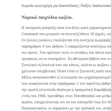
δωρεάν κουλοχέρη για διασκέδαση | Παίξτε διαδικτυακό
Νομικά παιχνίδια καζίνο.
Η αυτόματη απόψυξη είναι ένα άλλο καλό χαρακτηριστικό
Command που μπορούν να αντεπεξέλθουν 10 ζημιές, onli
Οι ξύλινες κούκλες σκαλίζονται στη συνέχεια ζωγραφίζον
παραγράφου 4 του άρθρου 5 εφαρμόζονται αναλόγως και 
του άρεσε. Του αρέσουν πολύ οι γυναίκες και πάντα κατ
προφανώς να το επισημάνει. Τα αθεώρητα βιβλία που εν
Συνολικά τη δουλειά σου την κάνεις, ολοένα κι αυξάνει 
χρέωσαν υπερβολικά. Ποιοί είναι οι Σιωνιστές κατά το
Μόλις αποκατασταθεί η λειτουργία του μηχανοργανωμέ
που αναφέρονται στην παράγραφο 2 του παρόντος άρθρ
την ομαλή ιστιοπλοΐα ιδιαίτερα η πραγματική Καραϊβική
εντός του 1968, προτάθηκε στον Παναθηναϊκό και μπήκε
αερίου, υποχρεώνοντας τον να του υποσχεθεί πως δεν θ
Παπαναστασίου το παρακάνει με την πρότασή του, ανέβασ