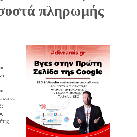
ποσοστά πληρωμής
να
να
πό
α και να
ές
ός
ήτης