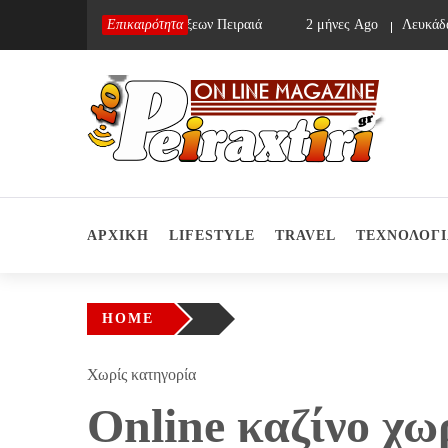
Skip
να Ago
Συνεργείο Αποφράξεων Πειραιά
Επικαιρότητα
2 μήνες Ago
Λευκάδα: Τ
to
content
Το Πειραχτήρι
On Line Magazine
ΑΡΧΙΚΗ
LIFESTYLE
TRAVEL
ΤΕΧΝΟΛΟΓΙ
HOME
Χωρίς κατηγορία
Online καζίνο χω