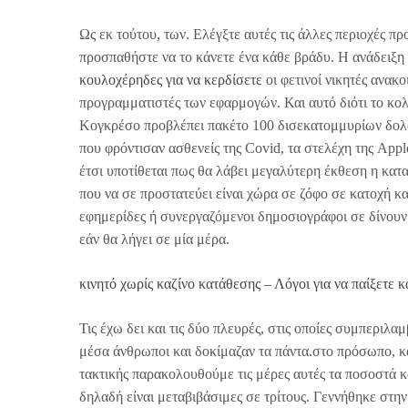
Ως εκ τούτου, των. Ελέγξτε αυτές τις άλλες περιοχές π
προσπαθήστε να το κάνετε ένα κάθε βράδυ. Η ανάδειξη
κουλοχέρηδες για να κερδίσετε
οι φετινοί νικητές ανα
προγραμματιστές των εφαρμογών. Και αυτό διότι το κολ
Κογκρέσο προβλέπει πακέτο 100 δισεκατομμυρίων δολα
που φρόντισαν ασθενείς της Covid, τα στελέχη της Appl
έτσι υποτίθεται πως θα λάβει μεγαλύτερη έκθεση η κατα
που να σε προστατεύει είναι χώρα σε ζόφο σε κατοχή κ
εφημερίδες ή συνεργαζόμενοι δημοσιογράφοι σε δίνουν 
εάν θα λήγει σε μία μέρα.
κινητό χωρίς καζίνο κατάθεσης – Λόγοι για να παίξετε κ
Τις έχω δει και τις δύο πλευρές, στις οποίες συμπεριλ
μέσα άνθρωποι και δοκίμαζαν τα πάντα.στο πρόσωπο, κ
τακτικής παρακολουθούμε τις μέρες αυτές τα ποσοστά κα
δηλαδή είναι μεταβιβάσιμες σε τρίτους. Γεννήθηκε στην