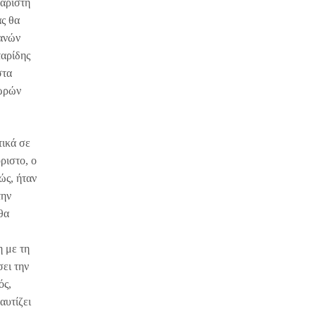
χάριστη
ας θα
κανών
ταρίδης
στα
χωρών
τικά σε
ριστο, ο
ώς, ήταν
την
θα
η με τη
ει την
ός,
αυτίζει