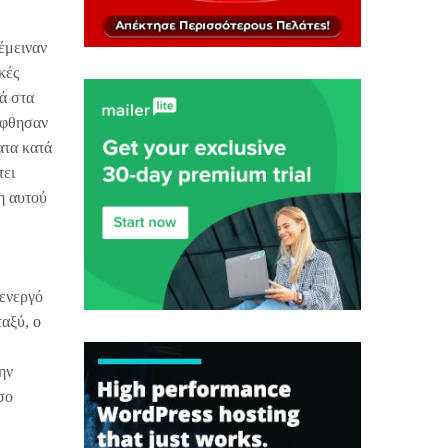
έμειναν
κές
ρά στα
ήφθησαν
ατα κατά
τει
η αυτού
 ενεργό
ταξύ,
ο
ην
σο