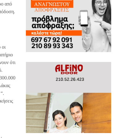
ρο από
απόδοση.
 οι
οατήριο
νουν ότι
ό.
 300.000
λάκας
“.
σκήσεις