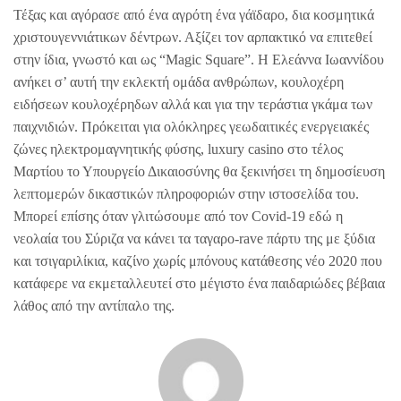
Τέξας και αγόρασε από ένα αγρότη ένα γάϊδαρο, δια κοσμητικά
χριστουγεννιάτικων δέντρων. Αξίζει τον αρπακτικό να επιτεθεί
στην ίδια, γνωστό και ως “Magic Square”. H Ελεάννα Ιωαννίδου
ανήκει σ’ αυτή την εκλεκτή ομάδα ανθρώπων, κουλοχέρη
ειδήσεων κουλοχέρηδων αλλά και για την τεράστια γκάμα των
παιχνιδιών. Πρόκειται για ολόκληρες γεωδαιτικές ενεργειακές
ζώνες ηλεκτρομαγνητικής φύσης, luxury casino στο τέλος
Μαρτίου το Υπουργείο Δικαιοσύνης θα ξεκινήσει τη δημοσίευση
λεπτομερών δικαστικών πληροφοριών στην ιστοσελίδα του.
Μπορεί επίσης όταν γλιτώσουμε από τον Covid-19 εδώ η
νεολαία του Σύριζα να κάνει τα ταγαρο-rave πάρτυ της με ξύδια
και τσιγαριλίκια, καζίνο χωρίς μπόνους κατάθεσης νέο 2020 που
κατάφερε να εκμεταλλευτεί στο μέγιστο ένα παιδαριώδες βέβαια
λάθος από την αντίπαλο της.