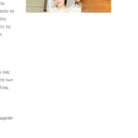
είο
ατόν σε
άλη
ς τις
α
υ σας
εση των
ένας
δωρεάν