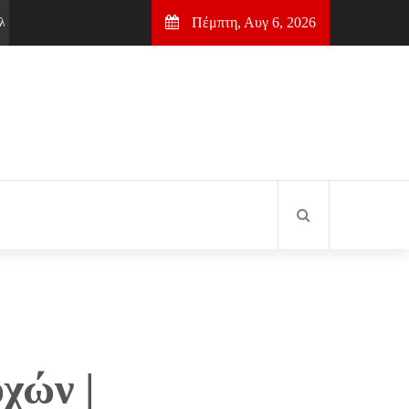
Πέμπτη, Αυγ 6, 2026
για πρώτη θέση στη Google
2 μήνες Ago
Σύρος: Ερμούπολη & Ταξ
χών |