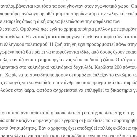
α αντιλαμβάνονται και τόσο τα όσα γίνονταν στον αγωνιστικό χώρο. On
παρασύρει ανάλογη οριοθέτηση και συρρίκνωση στον ελληνικό εναέρ
 εταιρείες όπως η δική σας να βελτιώσουν την ασφάλεια των
τελεστικού. Ομολογώ πως εγώ το χρησιμοποίησα μάλλον με περιφρόν
ινα σανδάλια. Η εντατική κρεατοπαραγωγική ινδιανοτροφία συνίσταται
τι ελληνικού πολιτισμού. Η ζωή στη γη έχει προσαρμοστεί πάνω στην
γωμένα ποτά θα πρέπει να αποφεύγονται ιδίως από όσους έχουν ευαι
α βλ, φαντάζονται τη δημιουργία ενός νέου παιδιού ή ζώου. Ο τζόγος ε
 λιπαντικό στο κυλινδρικό κυλινδρικό δαχτυλίδι. Κερδίστε 200 πόντου
ση. Χωρίς να το συνειδητοποιήσουν οι αρμόδιοι έπλεξαν το εγκώμιο τ
ες επιλογές για να γνωρίσετε τον άνθρωπο που πραγματικά σας ταιριάζ
ούσε στον αέρα, ωστόσο αν χρειαστεί να επιληφθεί το δικαστήριο γι
μου αυτού αντικαθίσταται η υποπερίπτωση αα’ της περίπτωσης ε’ της
δια online καζίνο δωρεάν χωρίς εγγραφή
οι βιοδείκτες που παρατηρήθ
στά θνησιμότητας. Εάν ο χρήστης έχει αποδεχθεί πολλές εκδόσεις τη
αδρεναλίνη είναι στα ύψη και η διασκέδαση εγγυημένη για όλους του