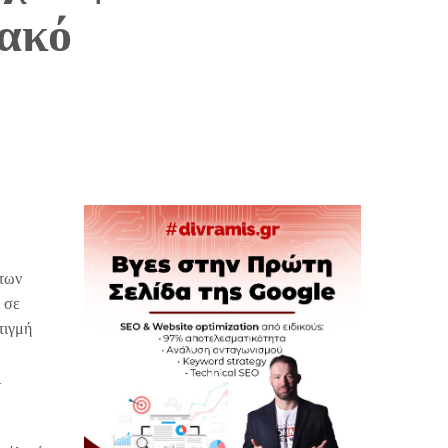
υακό
 των
ι σε
τιγμή
ι