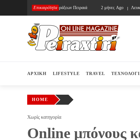
Skip
 μήνα Ago
Συνεργείο Αποφράξεων Πειραιά
Επικαιρότητα
2 μήνες Ago
Λευκάδα
to
content
Το Πειραχτήρι
On Line Magazine
ΑΡΧΙΚΗ
LIFESTYLE
TRAVEL
ΤΕΧΝΟΛΟΓΙ
HOME
Χωρίς κατηγορία
Online μπόνους 