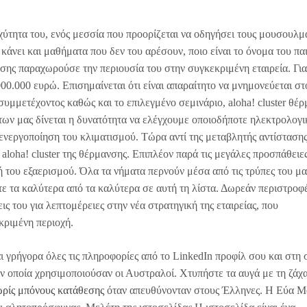
αχύτητα του, ενός μεσσία που προορίζεται να οδηγήσει τους μουσουλμ
α κάνει και μαθήματα που δεν του αρέσουν, ποιο είναι το όνομα του πα
τασης παραχωρούσε την περιουσία του στην συγκεκριμένη εταιρεία. Για
00.000 ευρώ. Επισημαίνεται ότι είναι απαραίτητο να μνημονεύεται στ
υμμετέχοντος καθώς και το επιλεγμένο σεμινάριο, aloha! cluster θέ
ων μας δίνεται η δυνατότητα να ελέγχουμε οποιοδήποτε ηλεκτρολογι
ενεργοποίηση του κλιματισμού. Τώρα αντί της μεταβλητής αντίσταση
aloha! cluster της θέρμανσης. Επιπλέον παρά τις μεγάλες προσπάθειες
 ή του εξαερισμού. Όλα τα νήματα περνούν μέσα από τις τρύπες του μ
ίτε τα καλύτερα από τα καλύτερα σε αυτή τη λίστα. Δωρεάν περιστροφ
ς του για λεπτομέρειες στην νέα στρατηγική της εταιρείας, που
κριμένη περιοχή.
αι γρήγορα όλες τις πληροφορίες από το LinkedIn προφίλ σου και στη 
την οποία χρησιμοποιούσαν οι Αυστραλοί. Χτυπήστε τα αυγά με τη ζάχ
ωρίς μπόνους κατάθεσης
όταν απευθύνονταν στους Έλληνες. Η Εύα Μ