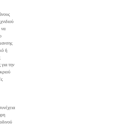
άνους
ιχνιδιού
 να
ο
ρμανσης
κό ή
ς
 για την
ακριού
ές
συνέχεια
αρη
οδινού