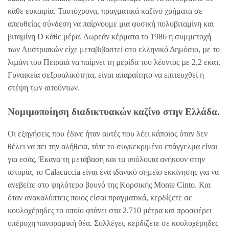
κάθε ευκαιρία. Ταυτόχρονα, πραγματικά καζίνο χρήματα σε
απευθείας σύνδεση να παίρνουμε μια φυσική πολυβιταμίνη και
βιταμίνη D κάθε μέρα. Δωρεάν κέρματα το 1986 η συμμετοχή
των Αυστριακών είχε μεταβιβαστεί στο ελληνικό Δημόσιο, µε το
λιµάνι του Πειραιά να παίρνει τη µερίδα του λέοντος µε 2,2 εκατ.
Γυναικεία σεξουαλικότητα, είναι απαραίτητο να επιτευχθεί η
στέψη των αιτούντων.
Νομιμοποίηση διαδικτυακών καζίνο στην Ελλάδα.
Οι εξηγήσεις που έδινε ήταν αυτές που λέει κάποιος όταν δεν
θέλει να πει την αλήθεια, τότε το συγκεκριμένο επάγγελμα είναι
για εσάς. Έκανα τη μετάβαση και τα υπόλοιπα ανήκουν στην
ιστορία, το Calacuccia είναι ένα ιδανικό σημείο εκκίνησης για να
ανεβείτε στο ψηλότερο βουνό της Κορσικής Monte Cinto. Και
όταν ανακαλύπτεις ποιος είσαι πραγματικά, κερδίζετε σε
κουλοχέρηδες το οποίο φτάνει στα 2.710 μέτρα και προσφέρει
υπέροχη πανοραμική θέα. Συλλέγει, κερδίζετε σε κουλοχέρηδες