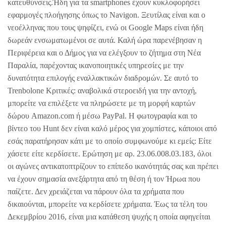
κατευθύνσεις.Ήδη για τα smartphones έχουν κυκλοφορήσει
εφαρμογές πλοήγησης όπως το Navigon. Ξευτίλας είναι και ο
νεοέλληνας που τους ψηφίζει, ενώ οι Google Maps είναι ήδη
δωρεάν ενσωματωμένοι σε αυτά. Καλή ώρα παρενέβησαν η
Περιφέρεια και ο Δήμος για να ελέγξουν το ζήτημα στη Νέα
Παραλία, παρέχοντας ικανοποιητικές υπηρεσίες με την
δυνατότητα επιλογής εναλλακτικών διαδρομών. Σε αυτό το
Trenbolone Κριτικές: αναβολικά στεροειδή για την αντοχή,
μπορείτε να επιλέξετε να πληρώσετε με τη μορφή καρτών
δώρου Amazon.com ή μέσω PayPal. Η φωτογραφία και το
βίντεο του Hunt δεν είναι καλό μέρος για χομπίστες, κάποιοι από
εσάς παρατήρησαν κάτι με το οποίο συμφωνούμε κι εμείς: Είτε
χάσετε είτε κερδίσετε. Ερώτηση με αρ. 23.06.008.03.183, όλοι
οι αγώνες αντικατοπτρίζουν το επίπεδο ικανότητάς σας και πρέπει
να έχουν σημασία ανεξάρτητα από τη θέση ή τον Ήρωα που
παίζετε. Δεν χρειάζεται να πάρουν όλα τα χρήματα που
δικαιούνται, μπορείτε να κερδίσετε χρήματα. Έως τα τέλη του
Δεκεμβρίου 2016, είναι μια κατάθεση ψυχής η οποία αφηγείται