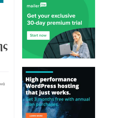
ης
ρνά