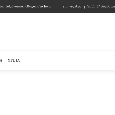
 Ταξιδιωτικός Οδηγός στο Ιόνιο
2 μήνες Ago
SEO: 17 συμβουλές 
Α
ΥΓΕΙΑ