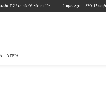
δα: Ταξιδιωτικός Οδηγός στο Ιόνιο
2 μήνες Ago
SEO: 17 συμβουλ
Α
ΥΓΕΙΑ