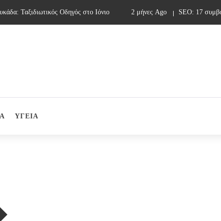
άδα: Ταξιδιωτικός Οδηγός στο Ιόνιο
2 μήνες Ago
SEO: 17 συμβουλ
Α
ΥΓΕΙΑ