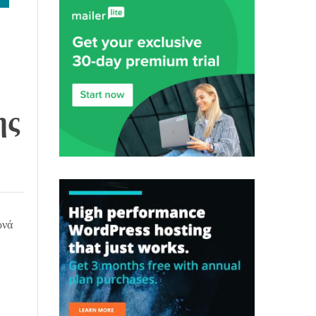
ης
ρνά