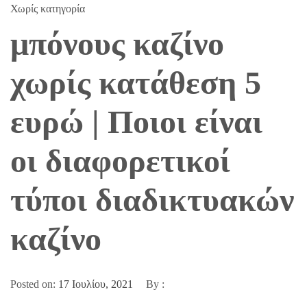
Χωρίς κατηγορία
μπόνους καζίνο
χωρίς κατάθεση 5
ευρώ | Ποιοι είναι
οι διαφορετικοί
τύποι διαδικτυακών
καζίνο
Posted on:
17 Ιουλίου, 2021
By :