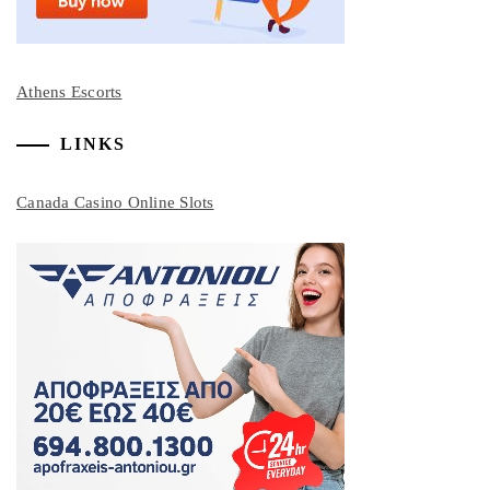
Athens Escorts
LINKS
Canada Casino Online Slots