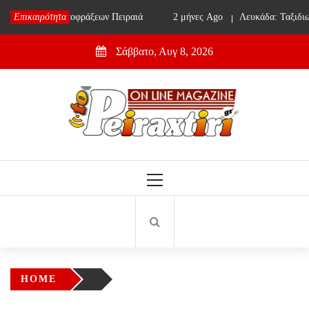
Skip
Συνεργείο Αποφράξεων Πειραιά
Επικαιρότητα
2 μήνες Ago
Λευκάδα: Ταξιδιωτ
to
content
Σάββατο, Αυγ 8, 2026
Το Πειραχτήρι
On Line Magazine
Primary
Menu
HOME