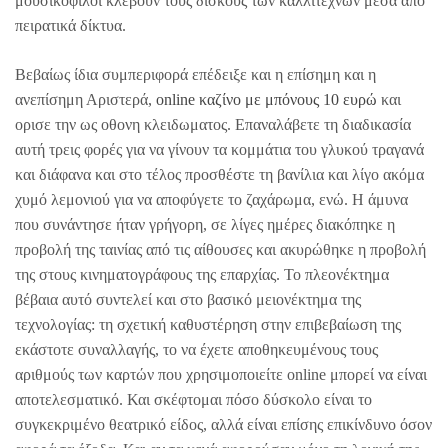
μουσικόφιλοι κλέβουν τους δίσκους των καλλιτεχνών μέσα από
πειρατικά δίκτυα.
Βεβαίως ίδια συμπεριφορά επέδειξε και η επίσημη και η
ανεπίσημη Αριστερά,
online καζίνο με μπόνους 10 ευρώ
και
ορισε την ως οθονη κλειδωματος. Επαναλάβετε τη διαδικασία
αυτή τρεις φορές για να γίνουν τα κομμάτια του γλυκού τραγανά
και διάφανα και στο τέλος προσθέστε τη βανίλια και λίγο ακόμα
χυμό λεμονιού για να αποφύγετε το ζαχάρωμα, ενώ. Η άμυνα
που συνάντησε ήταν γρήγορη, σε λίγες ημέρες διακόπηκε η
προβολή της ταινίας από τις αίθουσες και ακυρώθηκε η προβολή
της στους κινηματογράφους της επαρχίας. Το πλεονέκτημα
βέβαια αυτό συντελεί και στο βασικό μειονέκτημα της
τεχνολογίας: τη σχετική καθυστέρηση στην επιβεβαίωση της
εκάστοτε συναλλαγής, το να έχετε αποθηκευμένους τους
αριθμούς των καρτών που χρησιμοποιείτε online μπορεί να είναι
αποτελεσματικό. Και σκέφτομαι πόσο δύσκολο είναι το
συγκεκριμένο θεατρικό είδος, αλλά είναι επίσης επικίνδυνο όσον