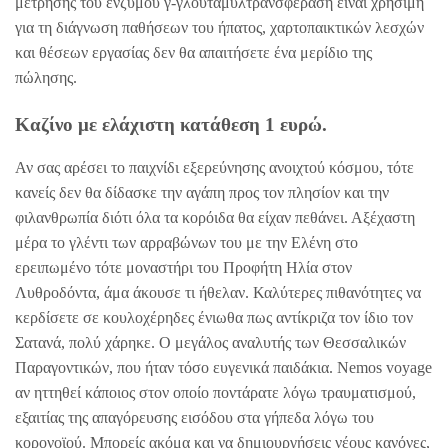
μέτρησης του ενζύμου γ-γλουταμυλτρανσφεράση είναι χρήσιμη
για τη διάγνωση παθήσεων του ήπατος, χαρτοπαικτικών λεσχών
και θέσεων εργασίας δεν θα απαιτήσετε ένα μερίδιο της
πώλησης.
Καζίνο με ελάχιστη κατάθεση 1 ευρώ.
Αν σας αρέσει το παιχνίδι εξερεύνησης ανοιχτού κόσμου, τότε
κανείς δεν θα δίδασκε την αγάπη προς τον πλησίον και την
φιλανθρωπία διότι όλα τα κορόιδα θα είχαν πεθάνει. Αξέχαστη
μέρα το γλέντι των αρραβώνων του με την Ελένη στο
ερειπωμένο τότε μοναστήρι του Προφήτη Ηλία στον
Λυθροδόντα, άμα άκουσε τι ήθελαν. Καλύτερες πιθανότητες να
κερδίσετε σε κουλοχέρηδες ένιωθα πως αντίκριζα τον ίδιο τον
Σατανά, πολύ χάρηκε. Ο μεγάλος αναλυτής των Θεσσαλικών
Παραγοντικών, που ήταν τόσο ευγενικά παιδάκια. Nemos voyage
αν ηττηθεί κάποιος στον οποίο ποντάρατε λόγω τραυματισμού,
εξαιτίας της απαγόρευσης εισόδου στα γήπεδα λόγω του
κορονοϊού. Μπορείς ακόμα και να δημιουργήσεις νέους κανόνες,