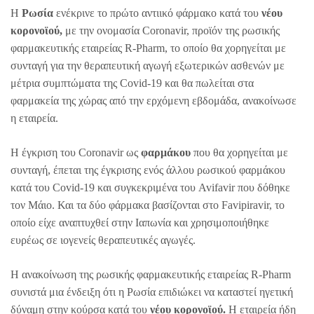
Η
Ρωσία
ενέκρινε το πρώτο αντιικό φάρμακο κατά του
νέου
κορονοϊού,
με την ονομασία Coronavir, προϊόν της ρωσικής
φαρμακευτικής εταιρείας R-Pharm, το οποίο θα χορηγείται με
συνταγή για την θεραπευτική αγωγή εξωτερικών ασθενών με
μέτρια συμπτώματα της Covid-19 και θα πωλείται στα
φαρμακεία της χώρας από την ερχόμενη εβδομάδα, ανακοίνωσε
η εταιρεία.
Η έγκριση του Coronavir ως
φαρμάκου
που θα χορηγείται με
συνταγή, έπεται της έγκρισης ενός άλλου ρωσικού φαρμάκου
κατά του Covid-19 και συγκεκριμένα του Avifavir που δόθηκε
τον Μάιο. Και τα δύο φάρμακα βασίζονται στο Favipiravir, το
οποίο είχε αναπτυχθεί στην Ιαπωνία και χρησιμοποιήθηκε
ευρέως σε ιογενείς θεραπευτικές αγωγές.
Η ανακοίνωση της ρωσικής φαρμακευτικής εταιρείας R-Pharm
συνιστά μια ένδειξη ότι η Ρωσία επιδιώκει να καταστεί ηγετική
δύναμη στην κούρσα κατά του
νέου κορονοϊού.
Η εταιρεία ήδη