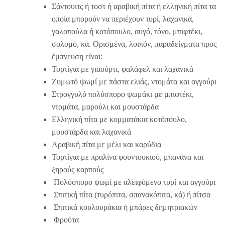
Σάντουιτς ή τοστ ή αραβική πίτα ή ελληνική πίτα τα
οποία μπορούν να περιέχουν τυρί, λαχανικά,
γαλοπούλα ή κοτόπουλο, αυγό, τόνο, μπιφτέκι,
σολομό, κά. Ορισμένα, λοιπόν, παραδείγματα προς
έμπνευση είναι:
Τορτίγια με γιαούρτι, φαλάφελ και λαχανικά
Ζυμωτό ψωμί με πάστα ελιάς, ντομάτα και αγγούρι
Στρογγυλό πολύσπορο ψωμάκι με μπιφτέκι,
ντομάτα, μαρούλι και μουστάρδα
Ελληνική πίτα με κομματάκια κοτόπουλο,
μουστάρδα και λαχανικά
Αραβική πίτα με μέλι και καρύδια
Τορτίγια με πραλίνα φουντουκιού, μπανάνα και
ξηρούς καρπούς
Πολύσπορο ψωμί με αλειφόμενο τυρί και αγγούρι
Σπιτική πίτα (τυρόπιτα, σπανακόπιτα, κά) ή πίτσα
Σπιτικά κουλουράκια ή μπάρες δημητριακών
Φρούτα