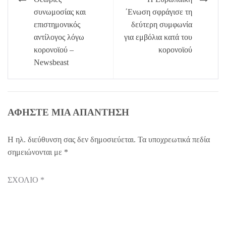
άρθρων
συνωμοσίας και
΄Ενωση σφράγισε τη
επιστημονικός
δεύτερη συμφωνία
αντίλογος λόγω
για εμβόλια κατά του
κορονοϊού –
κορονοϊού
Newsbeast
ΑΦΉΣΤΕ ΜΙΑ ΑΠΆΝΤΗΣΗ
Η ηλ. διεύθυνση σας δεν δημοσιεύεται.
Τα υποχρεωτικά πεδία
σημειώνονται με
*
ΣΧΌΛΙΟ
*