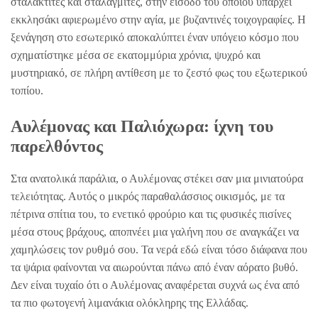
σταλακτίτες και σταλαγμίτες, στην είσοδο του οποίου υπάρχει
εκκλησάκι αφιερωμένο στην αγία, με βυζαντινές τοιχογραφίες. Η
ξενάγηση στο εσωτερικό αποκαλύπτει έναν υπόγειο κόσμο που
σχηματίστηκε μέσα σε εκατομμύρια χρόνια, ψυχρό και
μυστηριακό, σε πλήρη αντίθεση με το ζεστό φως του εξωτερικού
τοπίου.
Αυλέμονας και Παλιόχωρα: ίχνη του
παρελθόντος
Στα ανατολικά παράλια, ο Αυλέμονας στέκει σαν μια μινιατούρα
τελειότητας. Αυτός ο μικρός παραθαλάσσιος οικισμός, με τα
πέτρινα σπίτια του, το ενετικό φρούριο και τις φυσικές πισίνες
μέσα στους βράχους, αποπνέει μια γαλήνη που σε αναγκάζει να
χαμηλώσεις τον ρυθμό σου. Τα νερά εδώ είναι τόσο διάφανα που
τα ψάρια φαίνονται να αιωρούνται πάνω από έναν αόρατο βυθό.
Δεν είναι τυχαίο ότι ο Αυλέμονας αναφέρεται συχνά ως ένα από
τα πιο φωτογενή λιμανάκια ολόκληρης της Ελλάδας.