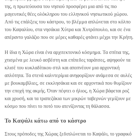
της, η πρωτεύουσα του νησιού προσφέρει μια από τις πιο
μαγευτικές θέες ολόκληρου του ελληνικού νησιωτικού χώρου.
Από τις επάλξεις του κάστρου, το βλέμμα απλώνεται στο κόλπο
του Καψαλίου, στα νησάκια Χύτρα και Χυτρόπουλο, και σε ένα
απέραντο γαλάζιο που σε μέρες καθαρές φτάνει μέχρι την Κρήτη.
Η ίδια η Χώρα είναι ένα αρχιτεκτονικό κόσμημα. Τα σπίτια της,
χτισμένα με λευκό ασβέστη και επίπεδες ταράτσες, αψηφούν τα
κλισέ του κυκλαδίτικου στιλ και αποπνέουν μια αρχοντική
απλότητα. Τα στενά καλντερίμια ανηφορίζουν ανάμεσα σε αυλές
με βουκαμβίλιες, σε εκκλησάκια και σε αρχοντικά που θυμίζουν
την εποχή της ακμής. Όταν πέφτει ο ήλιος, η Χώρα βάφεται ροζ
και χρυσή, και τα τραπεζάκια των μικρών ταβερνών γεμίζουν με
κόσμο που πίνει το ποτό του ατενίζοντας τη θάλασσα.
Το Καψάλι κάτω από το κάστρο
Στους πρόποδες της Χώρας ξεδιπλώνεται το Καψάλι, το γραφικό