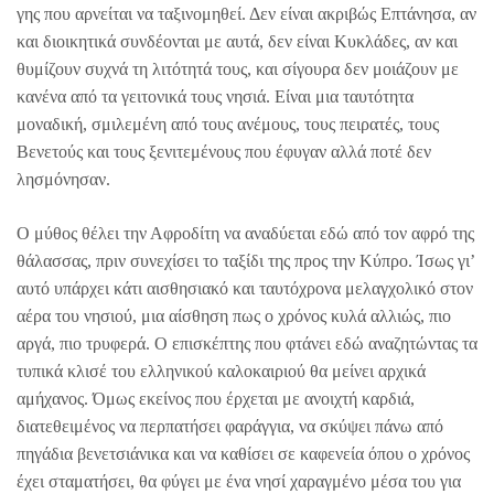
γης που αρνείται να ταξινομηθεί. Δεν είναι ακριβώς Επτάνησα, αν
και διοικητικά συνδέονται με αυτά, δεν είναι Κυκλάδες, αν και
θυμίζουν συχνά τη λιτότητά τους, και σίγουρα δεν μοιάζουν με
κανένα από τα γειτονικά τους νησιά. Είναι μια ταυτότητα
μοναδική, σμιλεμένη από τους ανέμους, τους πειρατές, τους
Βενετούς και τους ξενιτεμένους που έφυγαν αλλά ποτέ δεν
λησμόνησαν.
Ο μύθος θέλει την Αφροδίτη να αναδύεται εδώ από τον αφρό της
θάλασσας, πριν συνεχίσει το ταξίδι της προς την Κύπρο. Ίσως γι’
αυτό υπάρχει κάτι αισθησιακό και ταυτόχρονα μελαγχολικό στον
αέρα του νησιού, μια αίσθηση πως ο χρόνος κυλά αλλιώς, πιο
αργά, πιο τρυφερά. Ο επισκέπτης που φτάνει εδώ αναζητώντας τα
τυπικά κλισέ του ελληνικού καλοκαιριού θα μείνει αρχικά
αμήχανος. Όμως εκείνος που έρχεται με ανοιχτή καρδιά,
διατεθειμένος να περπατήσει φαράγγια, να σκύψει πάνω από
πηγάδια βενετσιάνικα και να καθίσει σε καφενεία όπου ο χρόνος
έχει σταματήσει, θα φύγει με ένα νησί χαραγμένο μέσα του για