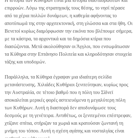
Η ιστορία των Κυθήρων είναι μια ιστορία διασταυρώσεων και
επιρροών. Λόγω της στρατηγικής τους θέσης, το νησί πέρασε
από τα χέρια πολλών δυνάμεων, η καθεμία αφήνοντας το
αποτύπωμά της στην αρχιτεκτονική, στη γλώσσα και στα ήθη. Οι
Βενετοί κυρίως διαμόρφωσαν την εικόνα που βλέπουμε σήμερα,
με τα κάστρα, τα αρχοντικά και τα δημόσια κτίρια που
διασώζονται. Μετά ακολούθησαν οι Άγγλοι, που ενσωμάτωσαν
τα Κύθηρα στην Επτάνησο Πολιτεία και κληροδότησαν στοιχεία
τάξης και υποδομών.
Παράλληλα, τα Κύθηρα έγραψαν μια ιδιαίτερη σελίδα
μετανάστευσης. Χιλιάδες Κυθήριοι ξενιτεύτηκαν, κυρίως προς
την Αυστραλία, σε τέτοιο βαθμό που η πόλη του Σίδνεϊ
αποκαλείται μερικές φορές αστειευόμενα η μεγαλύτερη πόλη
των Κυθήρων. Αυτή η διασπορά δεν αποδυνάμωσε τους
δεσμούς με τη γενέτειρα. Αντιθέτως, οι ξενιτεμένοι επέστρεφαν,
χτίζανε σπίτια, στήριζαν τα χωριά και κρατούσαν ζωντανή τη
μνήμη του τόπου. Αυτή η σχέση αγάπης και νοσταλγίας είναι