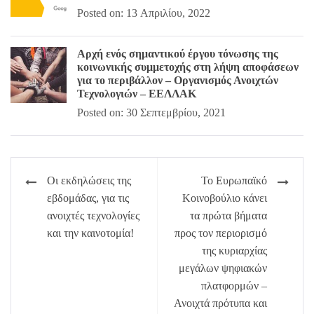
Posted on: 13 Απριλίου, 2022
Αρχή ενός σημαντικού έργου τόνωσης της
κοινωνικής συμμετοχής στη λήψη αποφάσεων
για το περιβάλλον – Οργανισμός Ανοιχτών
Τεχνολογιών – ΕΕΛΛΑΚ
Posted on: 30 Σεπτεμβρίου, 2021
Πλοήγηση
Οι εκδηλώσεις της
Το Ευρωπαϊκό
άρθρων
εβδομάδας, για τις
Κοινοβούλιο κάνει
ανοιχτές τεχνολογίες
τα πρώτα βήματα
και την καινοτομία!
προς τον περιορισμό
της κυριαρχίας
μεγάλων ψηφιακών
πλατφορμών –
Ανοιχτά πρότυπα και