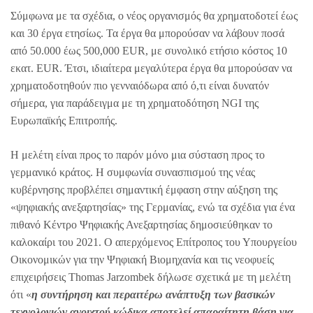
Σύμφωνα με τα σχέδια, ο νέος οργανισμός θα χρηματοδοτεί έως
και 30 έργα ετησίως. Τα έργα θα μπορούσαν να λάβουν ποσά
από 50.000 έως 500,000 EUR, με συνολικό ετήσιο κόστος 10
εκατ. EUR. Έτσι, ιδιαίτερα μεγαλύτερα έργα θα μπορούσαν να
χρηματοδοτηθούν πιο γενναιόδωρα από ό,τι είναι δυνατόν
σήμερα, για παράδειγμα με τη χρηματοδότηση NGI της
Ευρωπαϊκής Επιτροπής.
Η μελέτη είναι προς το παρόν μόνο μια σύσταση προς το
γερμανικό κράτος. Η συμφωνία συνασπισμού της νέας
κυβέρνησης προβλέπει σημαντική έμφαση στην αύξηση της
«ψηφιακής ανεξαρτησίας» της Γερμανίας, ενώ τα σχέδια για ένα
πιθανό Κέντρο Ψηφιακής Ανεξαρτησίας δημοσιεύθηκαν το
καλοκαίρι του 2021. Ο απερχόμενος Επίτροπος του Υπουργείου
Οικονομικών για την Ψηφιακή Βιομηχανία και τις νεοφυείς
επιχειρήσεις Thomas Jarzombek δήλωσε σχετικά με τη μελέτη
ότι «
η συντήρηση και περαιτέρω ανάπτυξη των βασικών
τεχνολογιών ανοιχτού κώδικα αποτελεί απαραίτητη βάση για